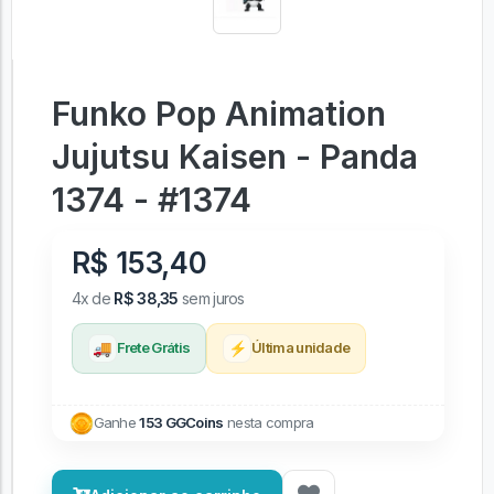
Funko Pop Animation
Jujutsu Kaisen - Panda
1374 - #1374
R$ 153,40
4x de
R$ 38,35
sem juros
🚚
⚡
Frete Grátis
Última unidade
Ganhe
153 GGCoins
nesta compra