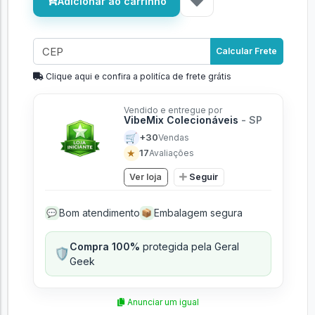
Adicionar ao carrinho
Calcular Frete
Clique aqui e confira a politíca de frete grátis
Vendido e entregue por
VibeMix Colecionáveis
- SP
🛒
+30
Vendas
★
17
Avaliações
Ver loja
Seguir
Bom atendimento
Embalagem segura
💬
📦
Compra 100%
protegida pela Geral
🛡️
Geek
Anunciar um igual