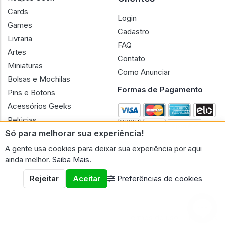
Cards
Login
Games
Cadastro
Livraria
FAQ
Artes
Contato
Miniaturas
Como Anunciar
Bolsas e Mochilas
Formas de Pagamento
Pins e Botons
Acessórios Geeks
Pelúcias
Só para melhorar sua experiência!
Bonecas
A gente usa cookies para deixar sua experiência por aqui
ainda melhor.
Saiba Mais.
Rejeitar
Aceitar
Preferências de cookies
CNPJ n.º 30.220.458/0001-17 - GERAL GEEK PORTAL ELETRONICO
LTDA.
© 2026 Geral Geek
Termos de uso
Políticas