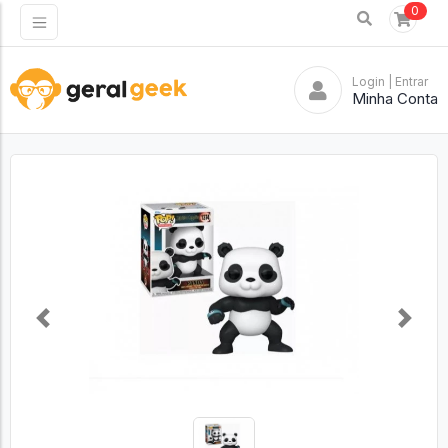
0
Login
| Entrar
Minha Conta
Previous
Next