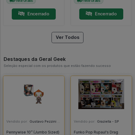
Frete Grátis
Frete Grátis
Encerrado
Encerrado
Ver Todos
Destaques da Geral Geek
Seleção especial com os produtos que estão fazendo sucesso
Vendido por:
Gustavo Pezzini - MG
Vendido por:
Graziella - SP
Pennywise 10’’ (Jumbo Sized)
Funko Pop Rupaul's Drag