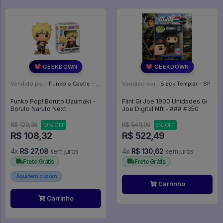
💖 GEEKDOWN
💖 GEEKDOWN
Vendido por:
Funko's Castle - SP
Vendido por:
Black Templar - SP
Funko Pop! Boruto Uzumaki -
Flint Gi Joe 1900 Unidades Gi
Boruto Naruto Next
Joe Digital Nft - ### #350
Generations #671
R$ 120,36
R$ 549,99
10% OFF
5% OFF
R$ 108,32
R$ 522,49
4x
R$ 27,08
sem juros
4x
R$ 130,62
sem juros
Frete Grátis
Frete Grátis
Aqui tem cupom
Carrinho
Carrinho