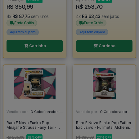
22% OFF
14% OFF
R$ 350,99
R$ 253,70
4x
R$ 87,75
sem juros
4x
R$ 63,43
sem juros
Frete Grátis
Frete Grátis
Aqui tem cupom
Aqui tem cupom
Carrinho
Carrinho
Vendido por:
O Colecionador - SP
Vendido por:
O Colecionador - SP
Raro E Novo Funko Pop
Raro E Novo Funko Pop Father
Mirajane Strauss Fairy Tail -
Exclusivo - Fullmetal Alchemist
Fairy Tail #1050
#1585
R$ 225,00
R$ 389,99
25% OFF
20% OFF