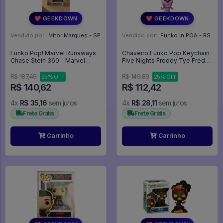
💖 GEEKDOWN
💖 GEEKDOWN
Vendido por:
Vítor Marques - SP
Vendido por:
Funko in POA - RS
Funko Pop! Marvel Runaways
Chaveiro Funko Pop Keychain
Chase Stein 360 - Marvel
Five Nights Freddy Tye Freddy
#360
64234 - Five Nights
R$ 187,49
R$ 149,89
25% OFF
25% OFF
R$ 140,62
R$ 112,42
4x
R$ 35,16
sem juros
4x
R$ 28,11
sem juros
Frete Grátis
Frete Grátis
Carrinho
Carrinho