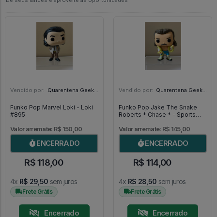
Dê seus lances e aproveite as oportunidades
Vendido por:
Quarentena Geek Store - SP
Vendido por:
Quarentena Geek Store - SP
Funko Pop Marvel Loki - Loki
Funko Pop Jake The Snake
#895
Roberts * Chase * - Sports
WWE #51
Valor arremate: R$ 150,00
Valor arremate: R$ 145,00
ENCERRADO
ENCERRADO
R$ 118,00
R$ 114,00
4x
R$ 29,50
sem juros
4x
R$ 28,50
sem juros
Frete Grátis
Frete Grátis
Encerrado
Encerrado