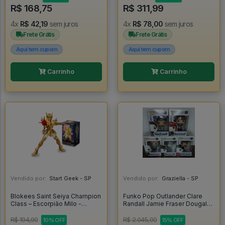
R$ 168,75
R$ 311,99
4x
R$ 42,19
sem juros
4x
R$ 78,00
sem juros
Frete Grátis
Frete Grátis
Aqui tem cupom
Aqui tem cupom
Carrinho
Carrinho
Vendido por:
Start Geek - SP
Vendido por:
Graziella - SP
Blokees Saint Seiya Champion
Funko Pop Outlander Clare
Class – Escorpião Milo -
Randall Jamie Fraser Dougal
Blokees
Mackenzie Frank Randall Black
Jack Randall - Outlander #250
R$ 194,90
R$ 2.045,00
10% OFF
15% OFF