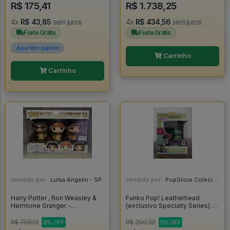
R$ 175,41
R$ 1.738,25
4x
R$ 43,85
sem juros
4x
R$ 434,56
sem juros
Frete Grátis
Frete Grátis
Aqui tem cupom
Carrinho
Carrinho
Vendido por:
Luísa Angelin - SP
Vendido por:
PopStore Colecionáveis - MG
Harry Potter , Ron Weasley &
Funko Pop! Leatherhead
Hermione Granger -
(exclusivo Specialty Series) -
Herbology - Exclusivo Barnes
Teenage Mutant Ninja Turtles
& Noble - - Harry Potter #03
#543
R$ 758,13
R$ 250,33
9% OFF
5% OFF