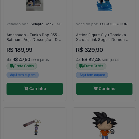
Vendido por:
Sempre Geek - SP
Vendido por:
EC COLLECTION - SP
Amassado - Funko Pop 355 -
Action Figure Giyu Tomioka
Batman - Veja Descrição - DC
Xcross Link Sega - Demon
#355
Slayer - Demon Slayer
R$ 189,99
R$ 329,90
4x
R$ 47,50
sem juros
4x
R$ 82,48
sem juros
Frete Grátis
Frete Grátis
Aqui tem cupom
Aqui tem cupom
Carrinho
Carrinho