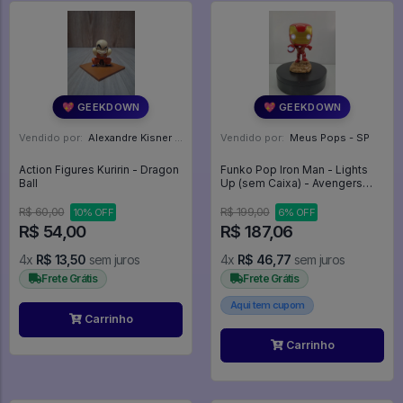
💖 GEEKDOWN
💖 GEEKDOWN
Vendido por:
Alexandre Kisner - PR
Vendido por:
Meus Pops - SP
Action Figures Kuririn - Dragon
Funko Pop Iron Man - Lights
Ball
Up (sem Caixa) - Avengers
Infinity War #380
R$ 60,00
R$ 199,00
10% OFF
6% OFF
R$ 54,00
R$ 187,06
4x
R$ 13,50
sem juros
4x
R$ 46,77
sem juros
Frete Grátis
Frete Grátis
Aqui tem cupom
Carrinho
Carrinho