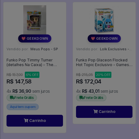
💖 GEEKDOWN
💖 GEEKDOWN
Vendido por:
Meus Pops - SP
Vendido por:
Lolk Exclusives - SP
Funko Pop Timmy Turner
Funko Pop Glaceon Flocked
(detalhes Na Caixa) - The
Hot Topic Exclusivo - Games
Fairly OddParents #1690
Pokémon #921
R$ 157,00
R$ 215,05
6% OFF
20% OFF
R$ 147,58
R$ 172,04
4x
R$ 36,90
sem juros
4x
R$ 43,01
sem juros
Frete Grátis
Frete Grátis
Aqui tem cupom
Carrinho
Carrinho