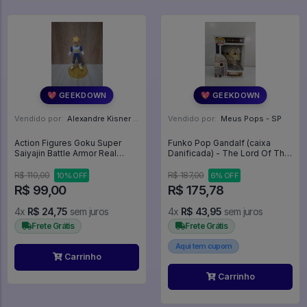
💖 GEEKDOWN
💖 GEEKDOWN
Vendido por:
Alexandre Kisner - PR
Vendido por:
Meus Pops - SP
Action Figures Goku Super
Funko Pop Gandalf (caixa
Saiyajin Battle Armor Real
Danificada) - The Lord Of The
Works - Dragon Ball Z
Rings #443
R$ 110,00
R$ 187,00
10% OFF
6% OFF
R$ 99,00
R$ 175,78
4x
R$ 24,75
sem juros
4x
R$ 43,95
sem juros
Frete Grátis
Frete Grátis
Aqui tem cupom
Carrinho
Carrinho