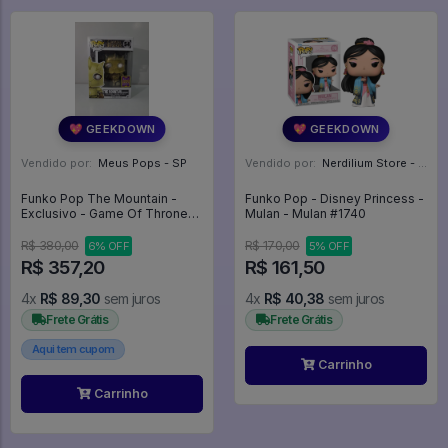
💖 GEEKDOWN
💖 GEEKDOWN
Vendido por:
Meus Pops - SP
Vendido por:
Nerdilium Store - SP
Funko Pop The Mountain -
Funko Pop - Disney Princess -
Exclusivo - Game Of Thrones
Mulan - Mulan #1740
#54
R$ 380,00
R$ 170,00
6% OFF
5% OFF
R$ 357,20
R$ 161,50
4x
R$ 89,30
sem juros
4x
R$ 40,38
sem juros
Frete Grátis
Frete Grátis
Aqui tem cupom
Carrinho
Carrinho