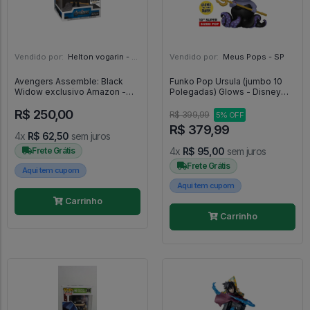
Vendido por:
Helton vogarin - SP
Vendido por:
Meus Pops - SP
Avengers Assemble: Black
Funko Pop Ursula (jumbo 10
Widow exclusivo Amazon -
Polegadas) Glows - Disney
The Avengers #588
The Little Mermaid #569
R$ 250,00
R$ 399,99
5% OFF
R$ 379,99
4x
R$ 62,50
sem juros
Frete Grátis
4x
R$ 95,00
sem juros
Frete Grátis
Aqui tem cupom
Aqui tem cupom
Carrinho
Carrinho