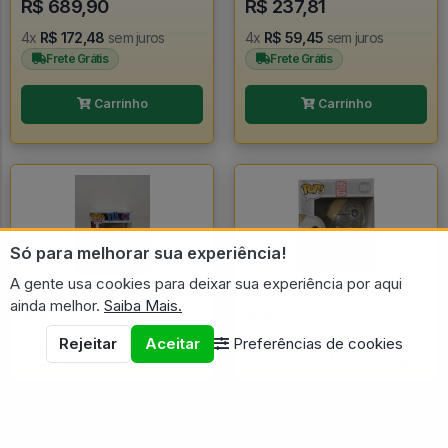
R$ 689,90
R$ 237,81
4x
R$ 172,48
sem juros
4x
R$ 59,45
sem juros
Frete Grátis
Frete Grátis
Carrinho
Carrinho
Só para melhorar sua experiência!
A gente usa cookies para deixar sua experiência por aqui
ainda melhor.
Saiba Mais.
Vendido por:
Raquel Plissken - SP
Vendido por:
Vinicius S - SP
Rejeitar
Aceitar
Preferências de cookies
Funko Pop Billy Idol #99 -
Funko Pop! Baymax Sdcc 2024
Rocks - Billy Idol #99
- Pcs 1500 Gliter Version - Bay
Max #1
R$ 499,90
R$ 998,89
20% OFF
15% OFF
R$ 399,92
R$ 849,06