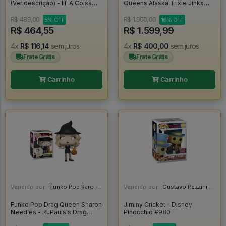
(Ver descrição) - IT A Coisa
Queens Alaska Trixie Jinkx
#786
Katya Adore Sharon Shangela
Pabllo Drags - Rupaul Drags
R$ 489,00
R$ 1.900,00
5% OFF
16% OFF
Race #1
R$ 464,55
R$ 1.599,99
4x
R$ 116,14
sem juros
4x
R$ 400,00
sem juros
Frete Grátis
Frete Grátis
Carrinho
Carrinho
Vendido por:
Funko Pop Raro - SP
Vendido por:
Gustavo Pezzini - MG
Funko Pop Drag Queen Sharon
Jiminy Cricket - Disney
Needles - RuPauls's Drag
Pinocchio #980
Race #6