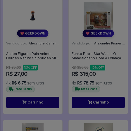
💖 GEEKDOWN
💖 GEEKDOWN
Vendido por:
Alexandre Kisner - PR
Vendido por:
Alexandre Kisner - PR
Action Figures Pain Anime
Funko Pop - Star Wars - O
Heroes Naruto Shippuden Mini
Mandaloriano Com A Criança -
Big head - Naruto Shippuden
The Mandalorian With The
Child - Star Wars Mandalorian
R$ 30,00
R$ 350,00
10% OFF
10% OFF
#390
R$ 27,00
R$ 315,00
4x
R$ 6,75
sem juros
4x
R$ 78,75
sem juros
Frete Grátis
Frete Grátis
Carrinho
Carrinho