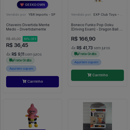
💖 GEEKDOWN
Vendido por:
YBR Imports - SP
Vendido por:
EXP Club Toys - SP
Chaveiro Divertida Mente
Boneco Funko Pop Goku
Medo - Divertidamente
(Driving Exam) - Dragon Ball Z
#1162
R$ 166,90
R$ 45,00
19% OFF
R$ 36,45
4x
R$ 41,73
sem juros
4x
R$ 9,11
sem juros
Frete Grátis
Frete Grátis
Aqui tem cupom
Aqui tem cupom
Carrinho
Carrinho