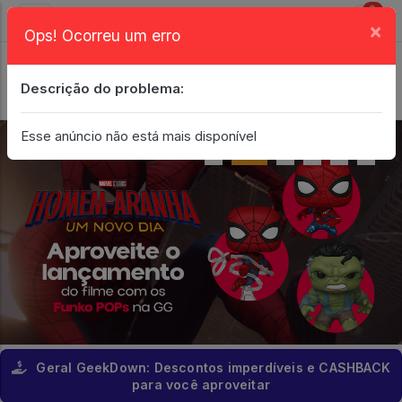
0
×
Ops! Ocorreu um erro
Login
| Entrar
Descrição do problema:
Minha Conta
Esse anúncio não está mais disponível
Geral GeekDown: Descontos imperdíveis e CASHBACK
para você aproveitar