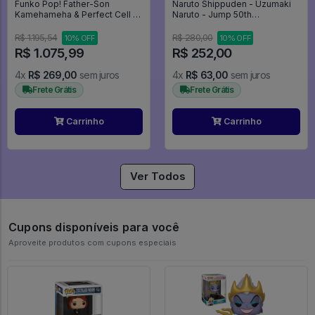
Funko Pop! Father-Son
Naruto Shippuden - Uzumaki
Kamehameha & Perfect Cell -
Naruto - Jump 50th
Dragon Ball Z #2223
Anniversary Figure - Naruto
R$ 1.195,54
R$ 280,00
10% OFF
10% OFF
R$ 1.075,99
R$ 252,00
4x
R$ 269,00
sem juros
4x
R$ 63,00
sem juros
Frete Grátis
Frete Grátis
Carrinho
Carrinho
Ver Todos
Cupons disponíveis para você
Aproveite produtos com cupons especiais