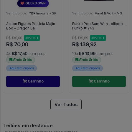
💖 GEEKDOWN
Vendido por:
YBR Imports - SP
Vendido por:
Vinyl & Volt - MG
Action Figures PelÚcia Majin
Funko Pop Sam With Lollipop -
Boo - Dragon Ball
Funko #1243
R$ 100,00
R$ 199,89
30% OFF
30% OFF
R$ 70,00
R$ 139,92
4x
R$ 17,50
sem juros
10x
R$ 13,99
sem juros
Frete Grátis
Frete Grátis
Aqui tem cupom
Aqui tem cupom
Carrinho
Carrinho
Ver Todos
Leilões em destaque