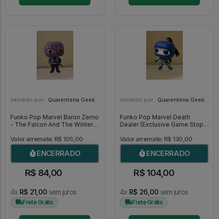
Vendido por:
Quarentena Geek Store - SP
Vendido por:
Quarentena Geek Store - SP
Funko Pop Marvel Baron Zemo
Funko Pop Marvel Death
- The Falcon And The Winter
Dealer (Exclusive Game Stop)
Soldier #702
- Shang-Chi And The Legend
Of The Ten Rings #853
Valor arremate: R$ 105,00
Valor arremate: R$ 130,00
ENCERRADO
ENCERRADO
R$ 84,00
R$ 104,00
4x
R$ 21,00
sem juros
4x
R$ 26,00
sem juros
Frete Grátis
Frete Grátis