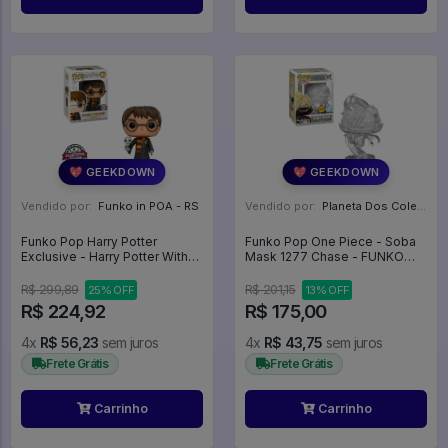
💖 GEEKDOWN
💖 GEEKDOWN
Vendido por:
Funko in POA - RS
Vendido por:
Planeta Dos Colecionaveis - SP
Funko Pop Harry Potter
Funko Pop One Piece - Soba
Exclusive - Harry Potter With
Mask 1277 Chase - FUNKO
Hedwing 31 - Harry Potter #31
POP #1277
R$ 299,89
R$ 201,15
25% OFF
13% OFF
R$ 224,92
R$ 175,00
4x
R$ 56,23
sem juros
4x
R$ 43,75
sem juros
Frete Grátis
Frete Grátis
Carrinho
Carrinho