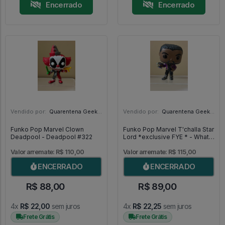
Encerrado
Encerrado
Vendido por:
Quarentena Geek Store - SP
Vendido por:
Quarentena Geek Store - SP
Funko Pop Marvel Clown
Funko Pop Marvel T'challa Star
Deadpool - Deadpool #322
Lord *exclusive FYE * - What If
...? #876
Valor arremate: R$ 110,00
Valor arremate: R$ 115,00
ENCERRADO
ENCERRADO
R$ 88,00
R$ 89,00
4x
R$ 22,00
sem juros
4x
R$ 22,25
sem juros
Frete Grátis
Frete Grátis