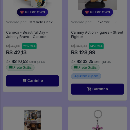
💖 GEEKDOWN
💖 GEEKDOWN
Vendido por:
Caramelo Geek - DF
Vendido por:
Funkorror - PR
Caneca - Beautiful Day -
Cammy Action Figures - Street
Johnny Bravo - Cartoon
Fighter
Network
R$ 47,88
R$ 149,99
12% OFF
14% OFF
R$ 42,13
R$ 128,99
4x
R$ 10,53
sem juros
4x
R$ 32,25
sem juros
Frete Grátis
Frete Grátis
Aqui tem cupom
Carrinho
Carrinho