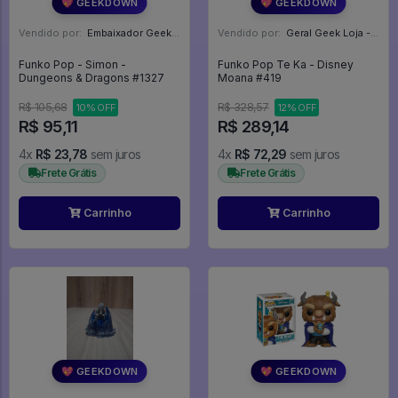
💖 GEEKDOWN
💖 GEEKDOWN
Vendido por:
Embaixador Geek - SP
Vendido por:
Geral Geek Loja - SP
Funko Pop - Simon -
Funko Pop Te Ka - Disney
Dungeons & Dragons #1327
Moana #419
R$ 105,68
R$ 328,57
10% OFF
12% OFF
R$ 95,11
R$ 289,14
4x
R$ 23,78
sem juros
4x
R$ 72,29
sem juros
Frete Grátis
Frete Grátis
Carrinho
Carrinho
💖 GEEKDOWN
💖 GEEKDOWN