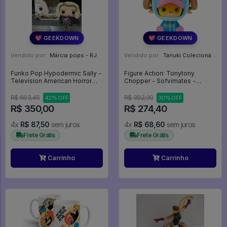
💖 GEEKDOWN
💖 GEEKDOWN
Vendido por:
Márcia pops - RJ
Vendido por:
Tanuki Colecionáveis - SP
Funko Pop Hypodermic Sally -
Figure Action: Tonytony
Television American Horror
Chopper - Sofvimates -
Story #324
Egghead - One Piece
R$ 603,45
R$ 392,00
42% OFF
30% OFF
R$ 350,00
R$ 274,40
4x
R$ 87,50
sem juros
4x
R$ 68,60
sem juros
Frete Grátis
Frete Grátis
Carrinho
Carrinho