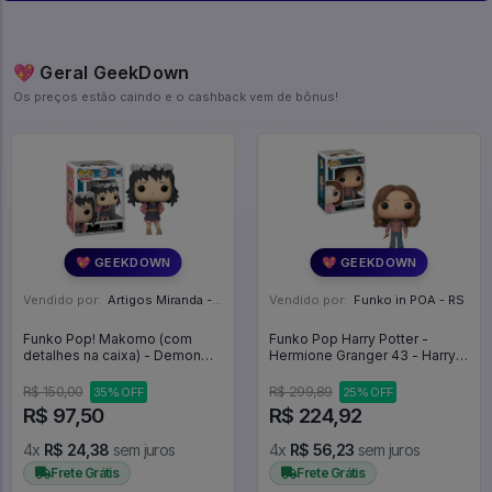
💖 Geral GeekDown
Os preços estão caindo e o cashback vem de bônus!
💖 GEEKDOWN
💖 GEEKDOWN
Vendido por:
Artigos Miranda - RJ
Vendido por:
Funko in POA - RS
Funko Pop! Makomo (com
Funko Pop Harry Potter -
detalhes na caixa) - Demon
Hermione Granger 43 - Harry
Slayer #1405
Potter #43
R$ 150,00
R$ 299,89
35% OFF
25% OFF
R$ 97,50
R$ 224,92
4x
R$ 24,38
sem juros
4x
R$ 56,23
sem juros
Frete Grátis
Frete Grátis