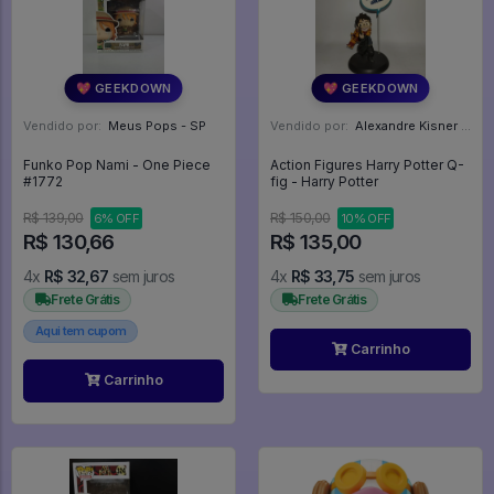
💖 GEEKDOWN
💖 GEEKDOWN
Vendido por:
Meus Pops - SP
Vendido por:
Alexandre Kisner - PR
Funko Pop Nami - One Piece
Action Figures Harry Potter Q-
#1772
fig - Harry Potter
R$ 139,00
R$ 150,00
6% OFF
10% OFF
R$ 130,66
R$ 135,00
4x
R$ 32,67
sem juros
4x
R$ 33,75
sem juros
Frete Grátis
Frete Grátis
Aqui tem cupom
Carrinho
Carrinho