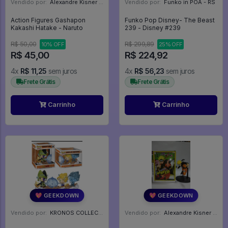
Vendido por:
Alexandre Kisner - PR
Vendido por:
Funko in POA - RS
Action Figures Gashapon
Funko Pop Disney- The Beast
Kakashi Hatake - Naruto
239 - Disney #239
R$ 50,00
R$ 299,89
10% OFF
25% OFF
R$ 45,00
R$ 224,92
4x
R$ 11,25
sem juros
4x
R$ 56,23
sem juros
Frete Grátis
Frete Grátis
Carrinho
Carrinho
💖 GEEKDOWN
💖 GEEKDOWN
Vendido por:
KRONOS COLLECTIONS - PR
Vendido por:
Alexandre Kisner - PR