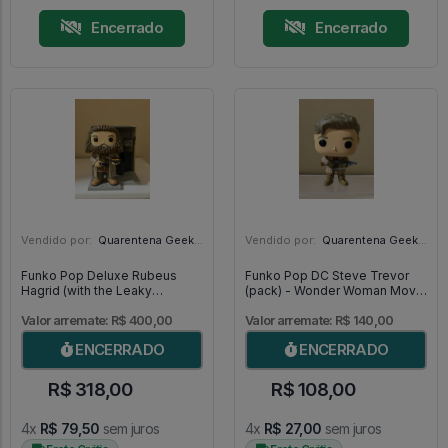
Encerrado
Encerrado
Vendido por:
Quarentena Geek Store - SP
Vendido por:
Quarentena Geek Store - SP
Funko Pop Deluxe Rubeus
Funko Pop DC Steve Trevor
Hagrid (with the Leaky
(pack) - Wonder Woman Movie
Cauldron) *exclusive Target* -
#2
Harry Potter #141
Valor arremate: R$ 400,00
Valor arremate: R$ 140,00
ENCERRADO
ENCERRADO
R$ 318,00
R$ 108,00
4x
R$ 79,50
sem juros
4x
R$ 27,00
sem juros