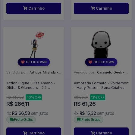
Carrinho
Carrinho
💖 GEEKDOWN
💖 GEEKDOWN
Vendido por:
Artigos Miranda - RJ
Vendido por:
Caramelo Geek - DF
Action Figure Lilisa Amano -
Almofada Formato - Voldemort
Glitter & Glamours - 2.5
- Harry Potter - Zona Criativa
Dimensional Seduction
R$ 443,52
R$ 69,61
40% OFF
12% OFF
R$ 266,11
R$ 61,26
4x
R$ 66,53
sem juros
4x
R$ 15,32
sem juros
Frete Grátis
Frete Grátis
Carrinho
Carrinho