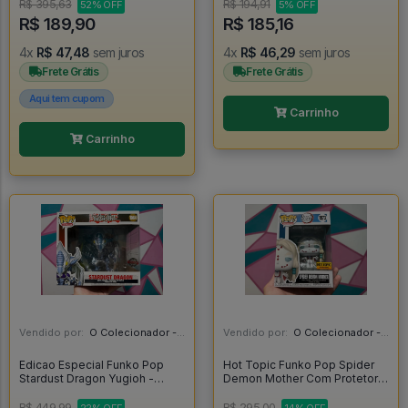
R$ 395,63
R$ 194,91
52% OFF
5% OFF
R$ 189,90
R$ 185,16
4x
R$ 47,48
sem juros
4x
R$ 46,29
sem juros
Frete Grátis
Frete Grátis
Aqui tem cupom
Carrinho
Carrinho
Vendido por:
O Colecionador - SP
Vendido por:
O Colecionador - SP
Edicao Especial Funko Pop
Hot Topic Funko Pop Spider
Stardust Dragon Yugioh -
Demon Mother Com Protetor -
Yugioh #1064
Demon Slayer #1573
R$ 449,99
R$ 295,00