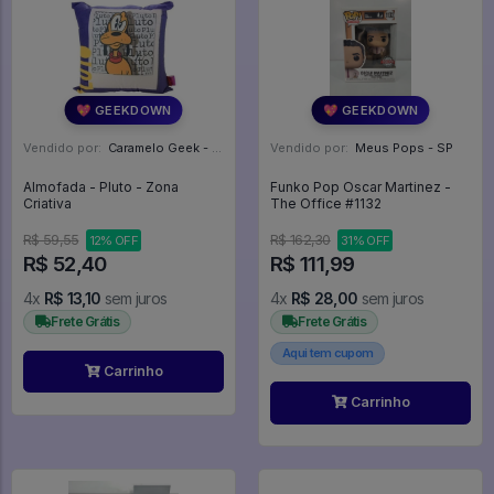
💖 GEEKDOWN
💖 GEEKDOWN
Vendido por:
Caramelo Geek - DF
Vendido por:
Meus Pops - SP
Almofada - Pluto - Zona
Funko Pop Oscar Martinez -
Criativa
The Office #1132
R$ 59,55
R$ 162,30
12% OFF
31% OFF
R$ 52,40
R$ 111,99
4x
R$ 13,10
sem juros
4x
R$ 28,00
sem juros
Frete Grátis
Frete Grátis
Aqui tem cupom
Carrinho
Carrinho