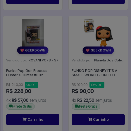
💖 GEEKDOWN
💖 GEEKDOWN
Vendido por:
ROVANI POPS - SP
Vendido por:
Planeta Dos Colecionaveis - SP
Funko Pop Gon Freecss -
FUNKO POP DISNEY IT'S A
Hunter X Hunter #802
SMALL WORLD - UNITED
STATES 1073 - FUNKO POP
#1073
R$ 240,00
R$ 100,00
5% OFF
10% OFF
R$ 228,00
R$ 90,00
4x
R$ 57,00
sem juros
4x
R$ 22,50
sem juros
Frete Grátis
Frete Grátis
Carrinho
Carrinho