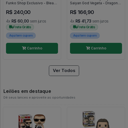
Funko Shop Exclusivo - Bleach
Saiyan God Vegeta - Dragon
- #1617 - FUNKO POP #1617
Ball Super Broly #1862
R$ 240,00
R$ 166,90
4x
R$ 60,00
sem juros
4x
R$ 41,73
sem juros
Frete Grátis
Frete Grátis
Aqui tem cupom
Aqui tem cupom
Carrinho
Carrinho
Ver Todos
Leilões em destaque
Dê seus lances e aproveite as oportunidades