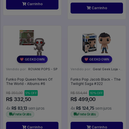
Carrinho
Carrinho
💖 GEEKDOWN
💖 GEEKDOWN
Vendido por:
ROVANI POPS - SP
Vendido por:
Geral Geek Loja - SP
Funko Pop Queen News Of
Funko Pop Jacob Black - The
The World - Albums #6
Twilight Saga #322
R$ 350,00
R$ 554,44
5% OFF
10% OFF
R$ 332,50
R$ 499,00
4x
R$ 83,13
sem juros
4x
R$ 124,75
sem juros
Frete Grátis
Frete Grátis
Carrinho
Carrinho