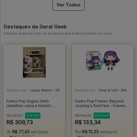
Ver Todos
Destaques da Geral Geek
Seleção especial com os produtos que estão fazendo sucesso
Vendido por:
Lucas Albino - SP
Vendido por:
Vinyl & Volt - MG
Funko Pop Suguru Geto
Funko Pop Frieren: Beyond
(detalhes caixa e blister) -
Journey's End Fern - Frieren
Jujutsu Kaisen #1891
Beyond Journey's End #1987
R$ 351,97
R$ 166,68
12% OFF
20% OFF
R$ 309,73
R$ 133,34
4x
R$ 77,43
sem juros
10x
R$ 13,33
sem juros