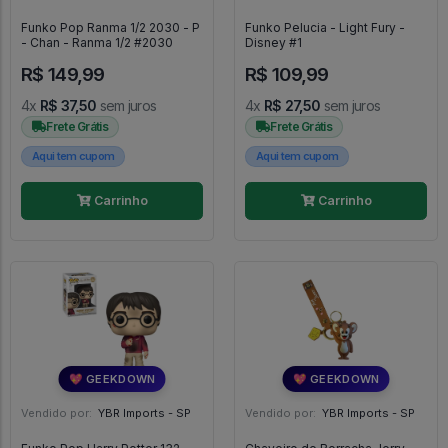
Funko Pop Ranma 1/2 2030 - P
Funko Pelucia - Light Fury -
- Chan - Ranma 1/2 #2030
Disney #1
R$ 149,99
R$ 109,99
4x
R$ 37,50
sem juros
4x
R$ 27,50
sem juros
Frete Grátis
Frete Grátis
Aqui tem cupom
Aqui tem cupom
Carrinho
Carrinho
💖 GEEKDOWN
💖 GEEKDOWN
Vendido por:
YBR Imports - SP
Vendido por:
YBR Imports - SP