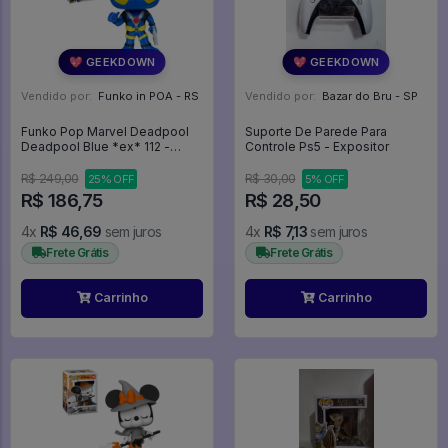
💖 GEEKDOWN
💖 GEEKDOWN
Vendido por:
Funko in POA - RS
Vendido por:
Bazar do Bru - SP
Funko Pop Marvel Deadpool
Suporte De Parede Para
Deadpool Blue *ex* 112 -
Controle Ps5 - Expositor
Promo150 - Marvel #112
R$ 249,00
R$ 30,00
25% OFF
5% OFF
R$ 186,75
R$ 28,50
4x
R$ 46,69
sem juros
4x
R$ 7,13
sem juros
Frete Grátis
Frete Grátis
Carrinho
Carrinho