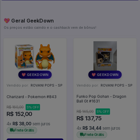
💖 Geral GeekDown
Os preços estão caindo e o cashback vem de bônus!
💖 GEEKDOWN
💖 GEEKDOWN
Vendido por:
ROVANI POPS - SP
Vendido por:
ROVANI POPS - SP
Funko Pop Gohan - Dragon
Charizard - Pokemon #843
Ball Gt #1631
R$ 160,00
5% OFF
R$ 145,00
5% OFF
R$ 152,00
R$ 137,75
4x
R$ 38,00
sem juros
4x
R$ 34,44
sem juros
Frete Grátis
Frete Grátis