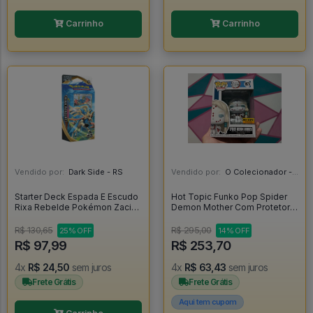
Carrinho
Carrinho
Vendido por:
Dark Side - RS
Vendido por:
O Colecionador - SP
Starter Deck Espada E Escudo
Hot Topic Funko Pop Spider
Rixa Rebelde Pokémon Zacian
Demon Mother Com Protetor -
- Copag - Pokemon
Demon Slayer #1573
R$ 130,65
R$ 295,00
25% OFF
14% OFF
R$ 97,99
R$ 253,70
4x
R$ 24,50
sem juros
4x
R$ 63,43
sem juros
Frete Grátis
Frete Grátis
Aqui tem cupom