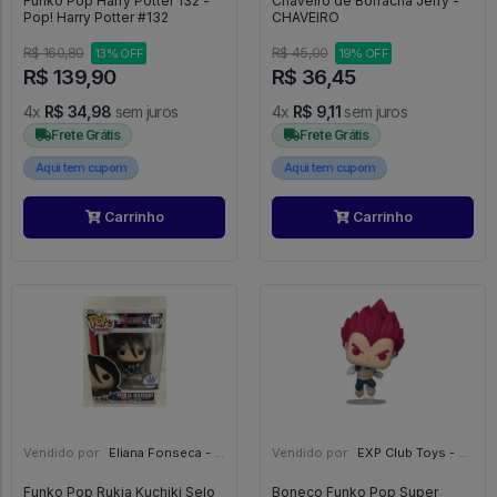
Funko Pop Harry Potter 132 -
Chaveiro de Borracha Jerry -
Pop! Harry Potter #132
CHAVEIRO
R$ 160,80
R$ 45,00
13% OFF
19% OFF
R$ 139,90
R$ 36,45
4x
R$ 34,98
sem juros
4x
R$ 9,11
sem juros
Frete Grátis
Frete Grátis
Aqui tem cupom
Aqui tem cupom
Carrinho
Carrinho
Vendido por:
Eliana Fonseca - SP
Vendido por:
EXP Club Toys - SP
Funko Pop Rukia Kuchiki Selo
Boneco Funko Pop Super