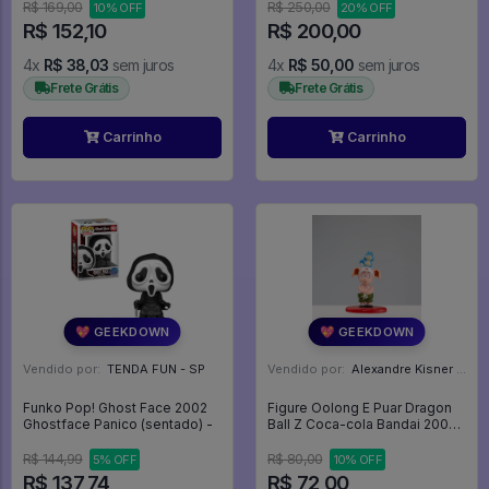
Fierce Fight Bandai - One
R$ 169,00
R$ 250,00
10% OFF
20% OFF
Piece
R$ 152,10
R$ 200,00
4x
R$ 38,03
sem juros
4x
R$ 50,00
sem juros
Frete Grátis
Frete Grátis
Carrinho
Carrinho
💖 GEEKDOWN
💖 GEEKDOWN
Vendido por:
TENDA FUN - SP
Vendido por:
Alexandre Kisner - PR
Funko Pop! Ghost Face 2002
Figure Oolong E Puar Dragon
Ghostface Panico (sentado) -
Ball Z Coca-cola Bandai 2003
Original - Dragon Ball Z
R$ 144,99
R$ 80,00
5% OFF
10% OFF
R$ 137,74
R$ 72,00