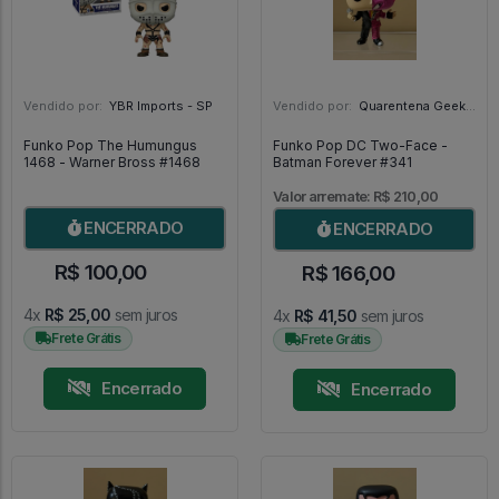
Vendido por:
YBR Imports - SP
Vendido por:
Quarentena Geek Store - SP
Funko Pop The Humungus
Funko Pop DC Two-Face -
1468 - Warner Bross #1468
Batman Forever #341
Valor arremate: R$ 210,00
ENCERRADO
ENCERRADO
R$ 100,00
R$ 166,00
4x
R$ 25,00
sem juros
4x
R$ 41,50
sem juros
Frete Grátis
Frete Grátis
Encerrado
Encerrado