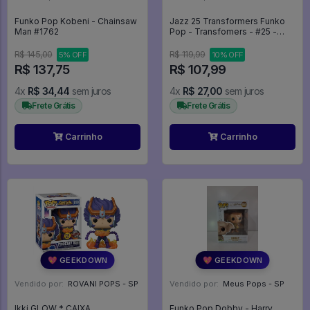
Funko Pop Kobeni - Chainsaw
Jazz 25 Transformers Funko
Man #1762
Pop - Transfomers - #25 -
Funko Pop - #25 - FUNKO POP
#25
R$ 145,00
R$ 119,99
5% OFF
10% OFF
R$ 137,75
R$ 107,99
4x
R$ 34,44
sem juros
4x
R$ 27,00
sem juros
Frete Grátis
Frete Grátis
Carrinho
Carrinho
💖 GEEKDOWN
💖 GEEKDOWN
Vendido por:
ROVANI POPS - SP
Vendido por:
Meus Pops - SP
Ikki GLOW * CAIXA
Funko Pop Dobby - Harry