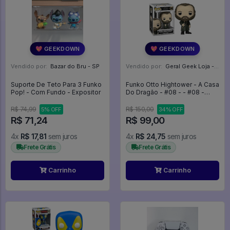
💖 GEEKDOWN
💖 GEEKDOWN
Vendido por:
Bazar do Bru - SP
Vendido por:
Geral Geek Loja - SP
Suporte De Teto Para 3 Funko
Funko Otto Hightower - A Casa
Pop! - Com Fundo - Expositor
Do Dragão - #08 - - #08 -
FUNKO POP #0808
R$ 74,99
R$ 150,00
5% OFF
34% OFF
R$ 71,24
R$ 99,00
4x
R$ 17,81
sem juros
4x
R$ 24,75
sem juros
Frete Grátis
Frete Grátis
Carrinho
Carrinho