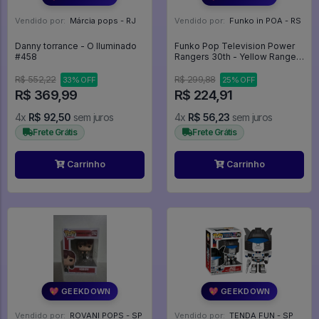
Vendido por:
Márcia pops - RJ
Vendido por:
Funko in POA - RS
Danny torrance - O Iluminado
Funko Pop Television Power
#458
Rangers 30th - Yellow Ranger
1375 Amarelo - Television
#1375
R$ 552,22
R$ 299,88
33% OFF
25% OFF
R$ 369,99
R$ 224,91
4x
R$ 92,50
sem juros
4x
R$ 56,23
sem juros
Frete Grátis
Frete Grátis
Carrinho
Carrinho
💖 GEEKDOWN
💖 GEEKDOWN
Vendido por:
ROVANI POPS - SP
Vendido por:
TENDA FUN - SP