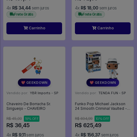
4x
R$ 34,44
sem juros
4x
R$ 18,00
sem juros
Frete Grátis
Frete Grátis
Carrinho
Carrinho
💖 GEEKDOWN
💖 GEEKDOWN
Vendido por:
YBR Imports - SP
Vendido por:
TENDA FUN - SP
Chaveiro De Borracha Sr.
Funko Pop Michael Jackson
Sirigueijo - CHAVEIRO
24 Smooth Criminal Vaulted -
Rocks - #24 - Funko Pop - #24
- FUNKO POP #24
R$ 45,00
R$ 694,99
19% OFF
10% OFF
R$ 36,45
R$ 625,49
4x
R$ 9,11
sem juros
4x
R$ 156,37
sem juros