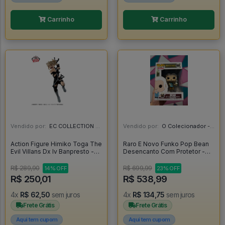
Carrinho
Carrinho
Vendido por:
EC COLLECTION - SP
Vendido por:
O Colecionador - SP
Action Figure Himiko Toga The
Raro E Novo Funko Pop Bean
Evil Villans Dx Iv Banpresto -
Desencanto Com Protetor -
My Hero Academia
Disenchantment #591
R$ 289,90
R$ 699,99
14% OFF
23% OFF
R$ 250,01
R$ 538,99
4x
R$ 62,50
sem juros
4x
R$ 134,75
sem juros
Frete Grátis
Frete Grátis
Aqui tem cupom
Aqui tem cupom