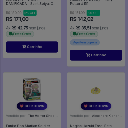
DANIFICADA - Saint Seiya: Os
Potter #151
Cavaleiros Do Zodíaco #810
R$ 180,00
R$ 151,09
5% OFF
6% OFF
R$ 171,00
R$ 142,02
4x
R$ 42,75
sem juros
4x
R$ 35,51
sem juros
Frete Grátis
Frete Grátis
Aqui tem cupom
Carrinho
Carrinho
💖 GEEKDOWN
💖 GEEKDOWN
Vendido por:
The Horror Shop - Colecionáveis - MG
Vendido por:
Alexandre Kisner - PR
Funko Pop Martian Soldier
Nagisa Hazuki Free! Bath