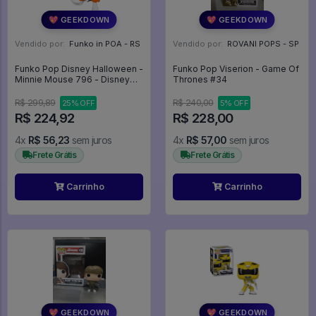
💖 GEEKDOWN
💖 GEEKDOWN
Vendido por:
Funko in POA - RS
Vendido por:
ROVANI POPS - SP
Funko Pop Disney Halloween -
Funko Pop Viserion - Game Of
Minnie Mouse 796 - Disney
Thrones #34
#796
R$ 299,89
R$ 240,00
25% OFF
5% OFF
R$ 224,92
R$ 228,00
4x
R$ 56,23
sem juros
4x
R$ 57,00
sem juros
Frete Grátis
Frete Grátis
Carrinho
Carrinho
💖 GEEKDOWN
💖 GEEKDOWN