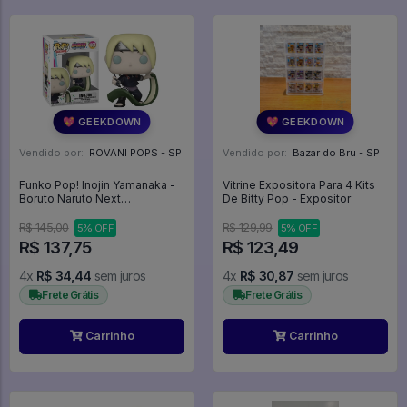
💖 GEEKDOWN
💖 GEEKDOWN
Vendido por:
ROVANI POPS - SP
Vendido por:
Bazar do Bru - SP
Funko Pop! Inojin Yamanaka -
Vitrine Expositora Para 4 Kits
Boruto Naruto Next
De Bitty Pop - Expositor
Generations #1038
R$ 145,00
R$ 129,99
5% OFF
5% OFF
R$ 137,75
R$ 123,49
4x
R$ 34,44
sem juros
4x
R$ 30,87
sem juros
Frete Grátis
Frete Grátis
Carrinho
Carrinho