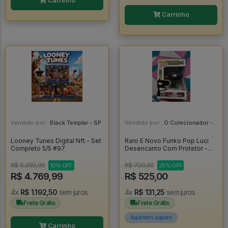
Carrinho
Carrinho
Vendido por:
Black Templar - SP
Vendido por:
O Colecionador - SP
Looney Tunes Digital Nft - Set
Raro E Novo Funko Pop Luci
Completo 5/5 #97
Desencanto Com Protetor -
Disenchantment #592
R$ 5.299,99
R$ 700,00
10% OFF
25% OFF
R$ 4.769,99
R$ 525,00
4x
R$ 1.192,50
sem juros
4x
R$ 131,25
sem juros
Frete Grátis
Frete Grátis
Aqui tem cupom
Carrinho