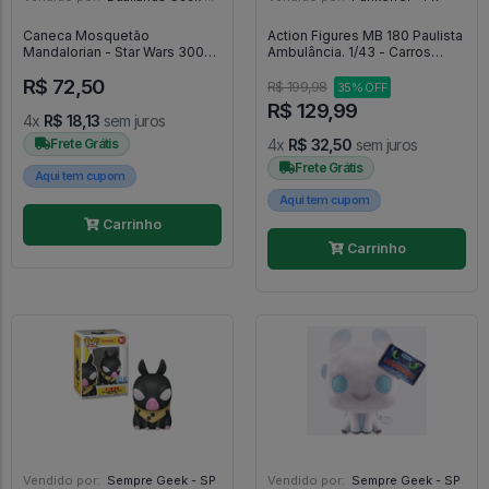
Caneca Mosquetão
Action Figures MB 180 Paulista
Mandalorian - Star Wars 300ml
Ambulância. 1/43 - Carros
-
Antigos
R$ 72,50
R$ 199,98
35% OFF
R$ 129,99
4x
R$ 18,13
sem juros
Frete Grátis
4x
R$ 32,50
sem juros
Frete Grátis
Aqui tem cupom
Aqui tem cupom
Carrinho
Carrinho
Vendido por:
Sempre Geek - SP
Vendido por:
Sempre Geek - SP