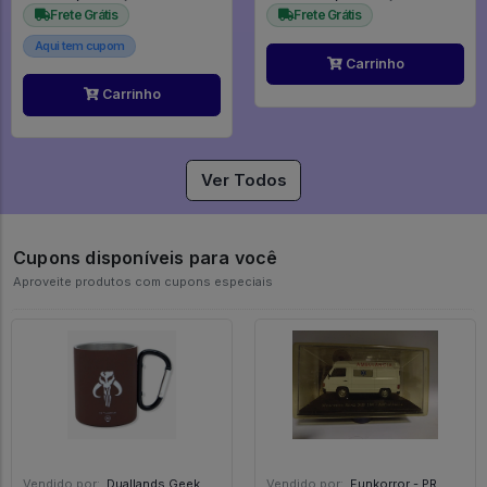
Frete Grátis
Frete Grátis
Aqui tem cupom
Carrinho
Carrinho
Ver Todos
Cupons disponíveis para você
Aproveite produtos com cupons especiais
Vendido por:
Duallands Geek Store - RS
Vendido por:
Funkorror - PR