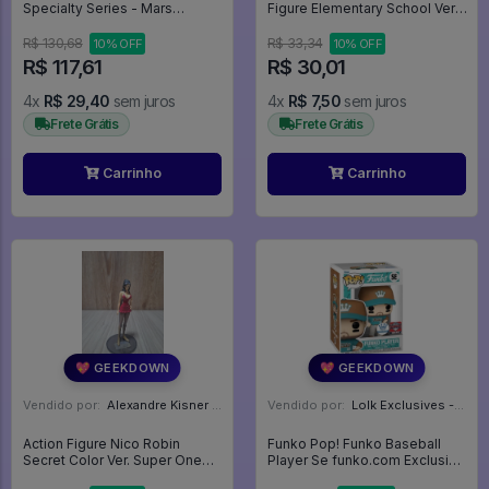
Specialty Series - Mars
Figure Elementary School Ver.
Attacks! #1877
- FREE!
R$ 130,68
R$ 33,34
10% OFF
10% OFF
R$ 117,61
R$ 30,01
4x
R$ 29,40
sem juros
4x
R$ 7,50
sem juros
Frete Grátis
Frete Grátis
Carrinho
Carrinho
💖 GEEKDOWN
💖 GEEKDOWN
Vendido por:
Alexandre Kisner - PR
Vendido por:
Lolk Exclusives - SP
Action Figure Nico Robin
Funko Pop! Funko Baseball
Secret Color Ver. Super One
Player Se funko.com Exclusive
Piece Styling Coliseum Of
LE 3000pcs - Baseball #1