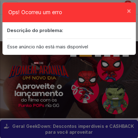
0
×
Ops! Ocorreu um erro
Login
| Entrar
Descrição do problema:
Minha Conta
Esse anúncio não está mais disponível
Geral GeekDown: Descontos imperdíveis e CASHBACK
para você aproveitar