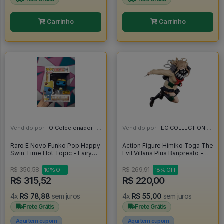
Carrinho
Carrinho
Vendido por:
O Colecionador - SP
Vendido por:
EC COLLECTION - SP
Raro E Novo Funko Pop Happy
Action Figure Himiko Toga The
Swin Time Hot Topic - Fairy
Evil Villans Plus Banpresto -
Tail #286
My Hero Academia - My Hero
Academia
R$ 350,58
R$ 269,91
10% OFF
18% OFF
R$ 315,52
R$ 220,00
4x
R$ 78,88
sem juros
4x
R$ 55,00
sem juros
Frete Grátis
Frete Grátis
Aqui tem cupom
Aqui tem cupom