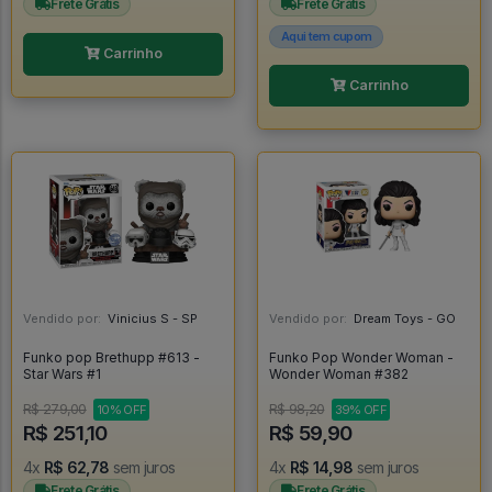
Frete Grátis
Frete Grátis
Aqui tem cupom
Carrinho
Carrinho
Vendido por:
Vinicius S - SP
Vendido por:
Dream Toys - GO
Funko pop Brethupp #613 -
Funko Pop Wonder Woman -
Star Wars #1
Wonder Woman #382
R$ 279,00
R$ 98,20
10% OFF
39% OFF
R$ 251,10
R$ 59,90
4x
R$ 62,78
sem juros
4x
R$ 14,98
sem juros
Frete Grátis
Frete Grátis