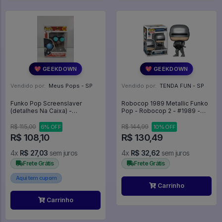
💖 GEEKDOWN
💖 GEEKDOWN
Vendido por:
Meus Pops - SP
Vendido por:
TENDA FUN - SP
Funko Pop Screenslaver
Robocop 1989 Metallic Funko
(detalhes Na Caixa) -
Pop - Robocop 2 - #1989 -
Incredibles 2 #369
FUNKO POP #1989
R$ 115,00
R$ 144,99
6% OFF
10% OFF
R$ 108,10
R$ 130,49
4x
R$ 27,03
sem juros
4x
R$ 32,62
sem juros
Frete Grátis
Frete Grátis
Aqui tem cupom
Carrinho
Carrinho