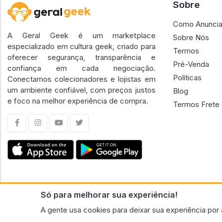
Sobre
Como Anuncia
A Geral Geek é um marketplace
Sobre Nós
especializado em cultura geek, criado para
Termos
oferecer segurança, transparência e
Pré-Venda
confiança em cada negociação.
Políticas
Conectamos colecionadores e lojistas em
um ambiente confiável, com preços justos
Blog
e foco na melhor experiência de compra.
Termos Frete 
Só para melhorar sua experiência!
CNPJ n.º 30.220.458/0001-17 - GERAL GEEK PORTAL ELETRONICO LTDA.
A gente usa cookies para deixar sua experiência por 
© 2026 Geral Geek