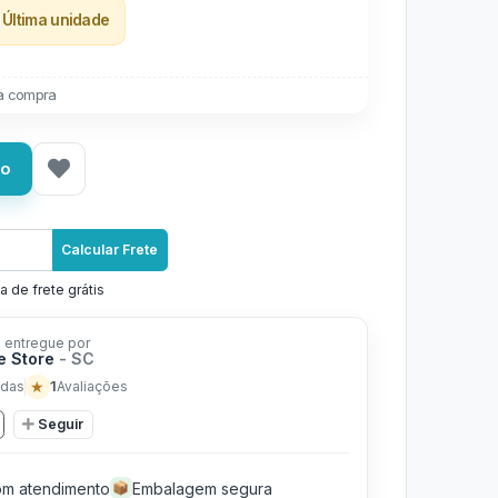
Última unidade
a compra
ho
Calcular Frete
a de frete grátis
 entregue por
e Store
- SC
★
1
das
Avaliações
Seguir
m atendimento
Embalagem segura
📦