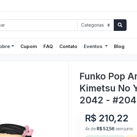
obre
Cupom
FAQ
Contato
Eventos
Blog
Funko Pop A
Kimetsu No 
2042 - #204
R$ 210,22
4x de
R$ 52,56
sem juros