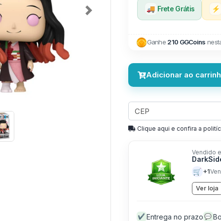
🚚
Frete Grátis
⚡
Next
Ganhe
210 GGCoins
nest
Adicionar ao carrin
Clique aqui e confira a politíc
Vendido e
DarkSid
🛒
+1
Ven
Ver loja
Entrega no prazo
Bo
✔
💬