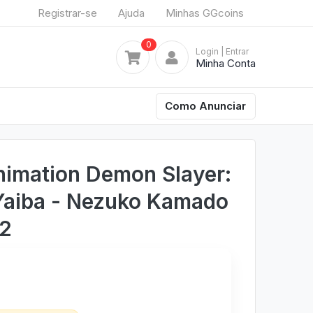
Registrar-se
Ajuda
Minhas GGcoins
0
Login
| Entrar
Minha Conta
Como Anunciar
nimation Demon Slayer:
Yaiba - Nezuko Kamado
2