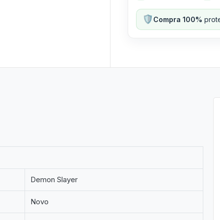
🛡️
Compra 100%
prote
Demon Slayer
Novo