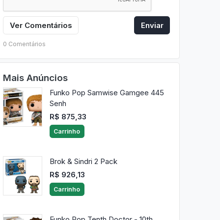
Ver Comentários
Enviar
0 Comentários
Mais Anúncios
Funko Pop Samwise Gamgee 445
Senh
R$ 875,33
Carrinho
Brok & Sindri 2 Pack
R$ 926,13
Carrinho
Funko Pop Tenth Doctor - 10th