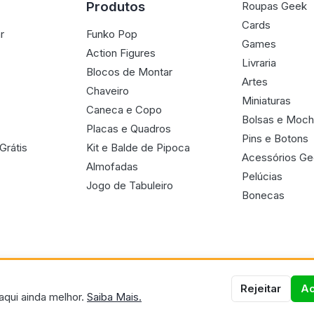
Produtos
Roupas Geek
Cards
r
Funko Pop
Games
Action Figures
Livraria
Blocos de Montar
Artes
Chaveiro
Miniaturas
Caneca e Copo
Bolsas e Moch
Placas e Quadros
Pins e Botons
Grátis
Kit e Balde de Pipoca
Acessórios G
Almofadas
Pelúcias
Jogo de Tabuleiro
Bonecas
Rejeitar
Ac
aqui ainda melhor.
Saiba Mais.