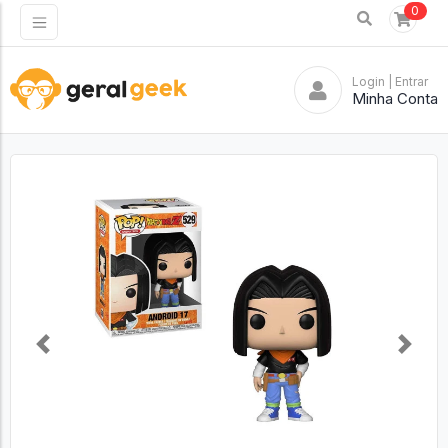
0
Login
| Entrar
Minha Conta
Previous
Next