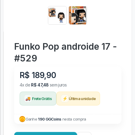
Funko Pop androide 17 -
#529
R$ 189,90
4x de
R$ 47,48
sem juros
🚚
⚡
Frete Grátis
Última unidade
Ganhe
190 GGCoins
nesta compra