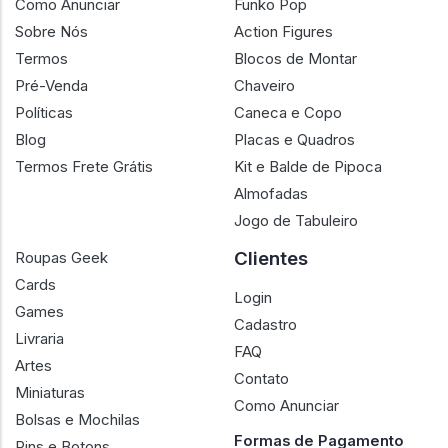
Como Anunciar
Funko Pop
Sobre Nós
Action Figures
Termos
Blocos de Montar
Pré-Venda
Chaveiro
Políticas
Caneca e Copo
Blog
Placas e Quadros
Termos Frete Grátis
Kit e Balde de Pipoca
Almofadas
Jogo de Tabuleiro
Clientes
Roupas Geek
Cards
Login
Games
Cadastro
Livraria
FAQ
Artes
Contato
Miniaturas
Como Anunciar
Bolsas e Mochilas
Formas de Pagamento
Pins e Botons