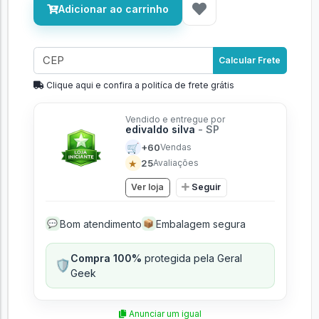
Adicionar ao carrinho
Calcular Frete
Clique aqui e confira a politíca de frete grátis
Vendido e entregue por
edivaldo silva
- SP
🛒
+60
Vendas
★
25
Avaliações
Ver loja
Seguir
Bom atendimento
Embalagem segura
💬
📦
Compra 100%
protegida pela Geral
🛡️
Geek
Anunciar um igual