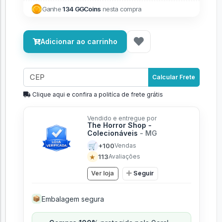
Ganhe
134 GGCoins
nesta compra
Adicionar ao carrinho
Calcular Frete
Clique aqui e confira a politíca de frete grátis
Vendido e entregue por
The Horror Shop -
Colecionáveis
- MG
🛒
+100
Vendas
★
113
Avaliações
Ver loja
Seguir
Embalagem segura
📦