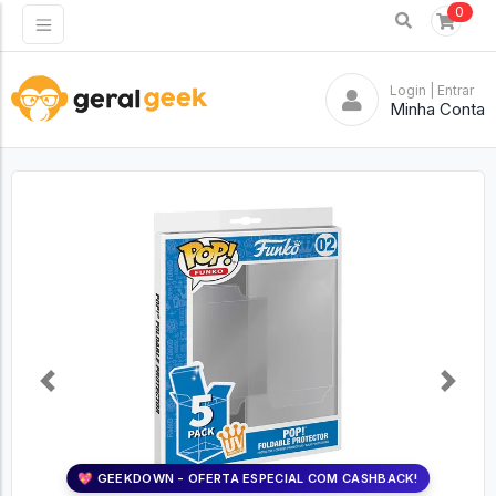
0
Login
| Entrar
Minha Conta
Previous
Next
💖 GEEKDOWN - OFERTA ESPECIAL COM CASHBACK!