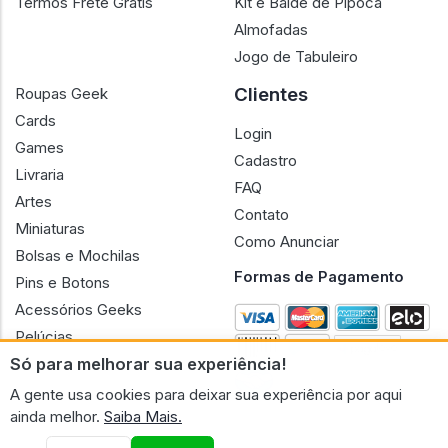
Termos Frete Grátis
Kit e Balde de Pipoca
Almofadas
Jogo de Tabuleiro
Clientes
Roupas Geek
Cards
Login
Games
Cadastro
Livraria
FAQ
Artes
Contato
Miniaturas
Como Anunciar
Bolsas e Mochilas
Formas de Pagamento
Pins e Botons
Acessórios Geeks
Pelúcias
Só para melhorar sua experiência!
Bonecas
A gente usa cookies para deixar sua experiência por aqui
ainda melhor.
Saiba Mais.