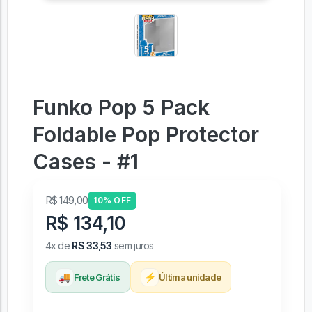
Funko Pop 5 Pack
Foldable Pop Protector
Cases - #1
R$ 149,00
10% OFF
R$ 134,10
4x de
R$ 33,53
sem juros
🚚
⚡
Frete Grátis
Última unidade