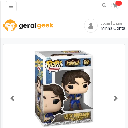
0
Login
| Entrar
Minha Conta
Previous
Next