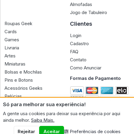
Almofadas
Jogo de Tabuleiro
Clientes
Roupas Geek
Cards
Login
Games
Cadastro
Livraria
FAQ
Artes
Contato
Miniaturas
Como Anunciar
Bolsas e Mochilas
Formas de Pagamento
Pins e Botons
Acessórios Geeks
Pelúcias
Só para melhorar sua experiência!
Bonecas
A gente usa cookies para deixar sua experiência por aqui
ainda melhor.
Saiba Mais.
Rejeitar
Aceitar
Preferências de cookies