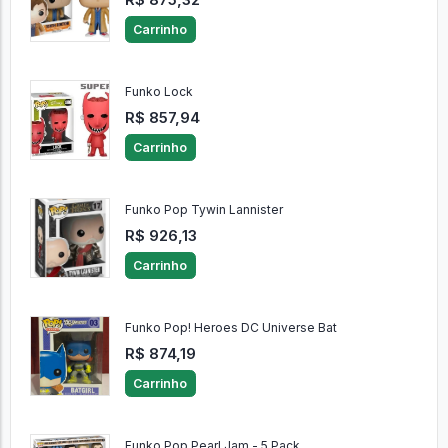
Carrinho
Funko Lock
R$ 857,94
Carrinho
Funko Pop Tywin Lannister
R$ 926,13
Carrinho
Funko Pop! Heroes DC Universe Bat
R$ 874,19
Carrinho
Funko Pop Pearl Jam - 5 Pack