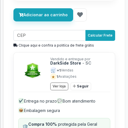
Adicionar ao carrinho
Calcular Frete
Clique aqui e confira a politíca de frete grátis
Vendido e entregue por
DarkSide Store
- SC
🛒
+1
Vendas
★
1
Avaliações
Ver loja
Seguir
Entrega no prazo
Bom atendimento
✔
💬
Embalagem segura
📦
Compra 100%
protegida pela Geral
🛡️