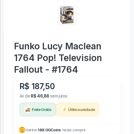
Funko Lucy Maclean
1764 Pop! Television
Fallout - #1764
R$ 187,50
4x de
R$ 46,88
sem juros
🚚
⚡
Frete Grátis
Última unidade
Ganhe
188 GGCoins
nesta compra