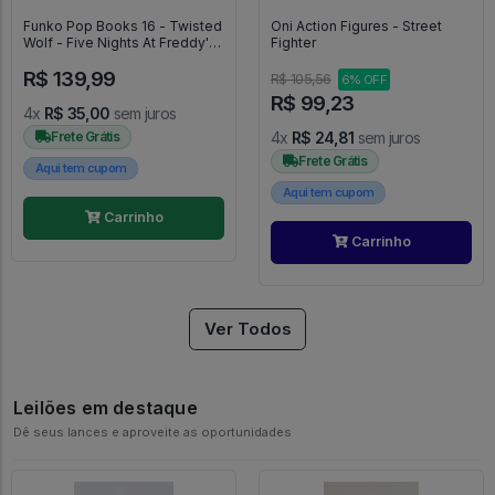
Funko Pop Books 16 - Twisted
Oni Action Figures - Street
Wolf - Five Nights At Freddy's
Fighter
#16
R$ 139,99
R$ 105,56
6% OFF
R$ 99,23
4x
R$ 35,00
sem juros
Frete Grátis
4x
R$ 24,81
sem juros
Frete Grátis
Aqui tem cupom
Aqui tem cupom
Carrinho
Carrinho
Ver Todos
Leilões em destaque
Dê seus lances e aproveite as oportunidades