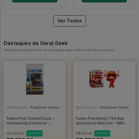
Ver Todos
Destaques da Geral Geek
Seleção especial com os produtos que estão fazendo sucesso
Vendido por:
PopStore Colecionáveis - MG
Vendido por:
PopStore Colecionáveis - MG
Funko Pop! Donald Duck -
Funko Pop Benny The Bull
Hollywoody Exclusive -
(exclusivo) Mascots - NBA
Disney Mickey And Friends
Chicago Bulls #03
#984
R$ 399,87
R$ 547,81
25% OFF
27% OFF