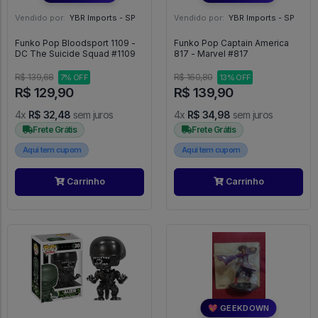
Vendido por:
YBR Imports - SP
Vendido por:
YBR Imports - SP
Funko Pop Bloodsport 1109 -
Funko Pop Captain America
DC The Suicide Squad #1109
817 - Marvel #817
R$ 139,68
R$ 160,80
7% OFF
13% OFF
R$ 129,90
R$ 139,90
4x
R$ 32,48
sem juros
4x
R$ 34,98
sem juros
Frete Grátis
Frete Grátis
Aqui tem cupom
Aqui tem cupom
Carrinho
Carrinho
💖 GEEKDOWN