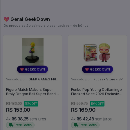
💖 Geral GeekDown
Os preços estão caindo e o cashback vem de bônus!
💖 GEEKDOWN
💖 GEEKDOWN
Vendido por:
GEEK GAMES FRIEND - RJ
Vendido por:
Pugeek Store - SP
Figure Match Makers Super
Funko Pop Young Doflamingo
Broly Dragon Ball Super Bandai
Flocked Sdcc 2026 Exclusive -
- Dragon Ball Z
One Piece #2327
R$ 180,00
R$ 209,75
15% OFF
19% OFF
R$ 153,00
R$ 169,90
4x
R$ 38,25
sem juros
4x
R$ 42,48
sem juros
Frete Grátis
Frete Grátis