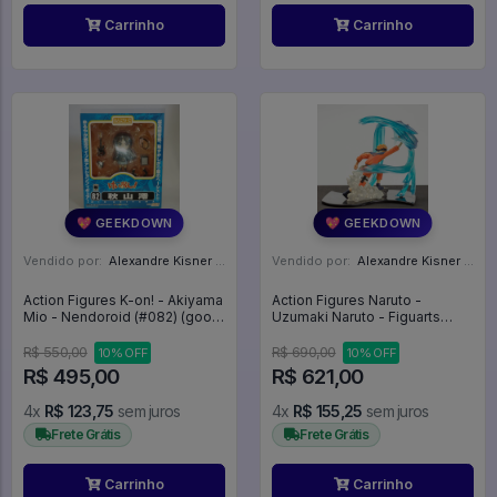
Carrinho
Carrinho
💖 GEEKDOWN
💖 GEEKDOWN
Vendido por:
Alexandre Kisner - PR
Vendido por:
Alexandre Kisner - PR
Action Figures K-on! - Akiyama
Action Figures Naruto -
Mio - Nendoroid (#082) (good
Uzumaki Naruto - Figuarts
Smile Company) - K-on
Zero - Kizuna Relation (bandai
Spirits) - Naruto
R$ 550,00
R$ 690,00
10% OFF
10% OFF
R$ 495,00
R$ 621,00
4x
R$ 123,75
sem juros
4x
R$ 155,25
sem juros
Frete Grátis
Frete Grátis
Carrinho
Carrinho