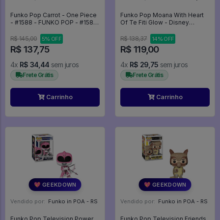
Funko Pop Carrot - One Piece
Funko Pop Moana With Heart
- #1588 - FUNKO POP - #1588
Of Te Fiti Glow - Disney
- One Piece #1588
Moana #1765
R$ 145,00
R$ 138,37
5% OFF
14% OFF
R$ 137,75
R$ 119,00
4x
R$ 34,44
sem juros
4x
R$ 29,75
sem juros
Frete Grátis
Frete Grátis
Carrinho
Carrinho
💖 GEEKDOWN
💖 GEEKDOWN
Vendido por:
Funko in POA - RS
Vendido por:
Funko in POA - RS
Funko Pop Television Power
Funko Pop Television Friends