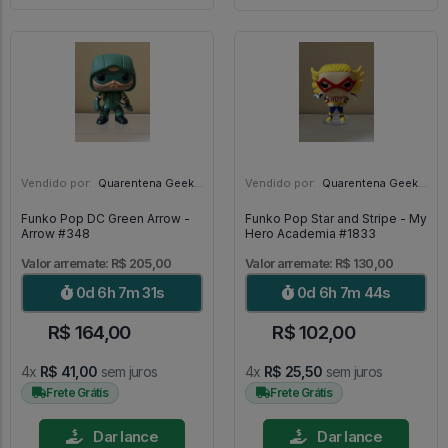
Vendido por:
Quarentena Geek Store - SP
Vendido por:
Quarentena Geek Store - SP
Funko Pop DC Green Arrow -
Funko Pop Star and Stripe - My
Arrow #348
Hero Academia #1833
Valor arremate: R$ 205,00
Valor arremate: R$ 130,00
0d 6h 7m 30s
0d 6h 7m 43s
R$ 164,00
R$ 102,00
4x
R$ 41,00
sem juros
4x
R$ 25,50
sem juros
Frete Grátis
Frete Grátis
Dar lance
Dar lance