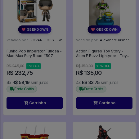
💖 GEEKDOWN
💖 GEEKDOWN
Vendido por:
ROVANI POPS - SP
Vendido por:
Alexandre Kisner - PR
Funko Pop Imperator Furiosa -
Action Figures Toy Story -
Mad Max Fury Road #507
Alien E Buzz Lightyear - Toy
Story
R$ 245,00
R$ 150,00
5% OFF
10% OFF
R$ 232,75
R$ 135,00
4x
R$ 58,19
sem juros
4x
R$ 33,75
sem juros
Frete Grátis
Frete Grátis
Carrinho
Carrinho