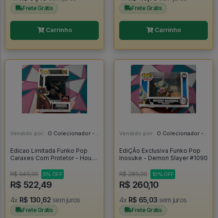
Frete Grátis
Frete Grátis
Carrinho
Carrinho
Vendido por:
O Colecionador - SP
Vendido por:
O Colecionador - SP
Edicao Limitada Funko Pop
EdiÇÃo Exclusiva Funko Pop
Caraxes Com Protetor - House
Inosuke - Demon Slayer #1090
Of The Dragon #10
R$ 549,99
R$ 289,00
5% OFF
10% OFF
R$ 522,49
R$ 260,10
4x
R$ 130,62
sem juros
4x
R$ 65,03
sem juros
Frete Grátis
Frete Grátis