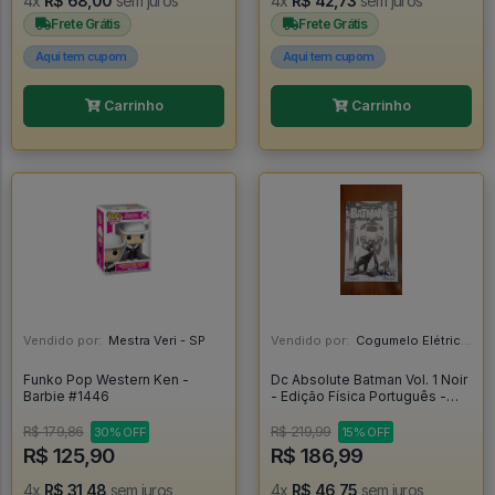
4x
R$ 68,00
sem juros
4x
R$ 42,73
sem juros
Frete Grátis
Frete Grátis
Aqui tem cupom
Aqui tem cupom
Carrinho
Carrinho
Vendido por:
Mestra Veri - SP
Vendido por:
Cogumelo Elétrico - SP
Funko Pop Western Ken -
Dc Absolute Batman Vol. 1 Noir
Barbie #1446
- Edição Física Português -
Absolute Batman #1
R$ 179,86
R$ 219,99
30% OFF
15% OFF
R$ 125,90
R$ 186,99
4x
R$ 31,48
sem juros
4x
R$ 46,75
sem juros