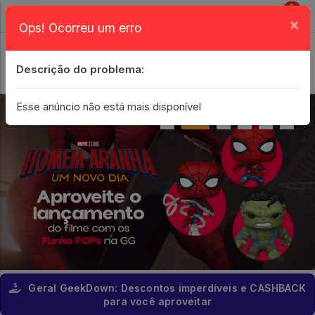
0
×
Ops! Ocorreu um erro
Login
| Entrar
Descrição do problema:
Minha Conta
Esse anúncio não está mais disponível
Geral GeekDown: Descontos imperdíveis e CASHBACK
para você aproveitar