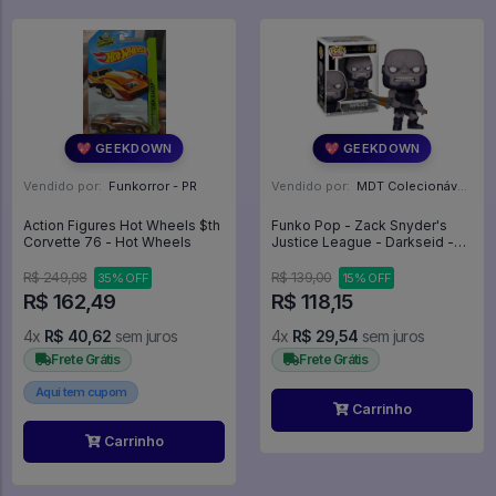
💖 GEEKDOWN
💖 GEEKDOWN
Vendido por:
Funkorror - PR
Vendido por:
MDT Colecionáveis - DF
Action Figures Hot Wheels $th
Funko Pop - Zack Snyder's
Corvette 76 - Hot Wheels
Justice League - Darkseid -
Liga Da Justiça #1126
R$ 249,98
R$ 139,00
35% OFF
15% OFF
R$ 162,49
R$ 118,15
4x
R$ 40,62
sem juros
4x
R$ 29,54
sem juros
Frete Grátis
Frete Grátis
Aqui tem cupom
Carrinho
Carrinho