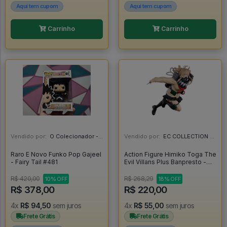
Aqui tem cupom
Aqui tem cupom
Carrinho
Carrinho
Vendido por:
O Colecionador - SP
Vendido por:
EC COLLECTION - SP
Raro E Novo Funko Pop Gajeel
Action Figure Himiko Toga The
- Fairy Tail #481
Evil Villans Plus Banpresto -
My Hero Academia - My Hero
Academia
R$ 420,00
R$ 268,29
10% OFF
18% OFF
R$ 378,00
R$ 220,00
4x
R$ 94,50
sem juros
4x
R$ 55,00
sem juros
Frete Grátis
Frete Grátis