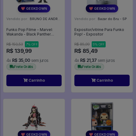
💖 GEEKDOWN
💖 GEEKDOWN
Vendido por:
BRUNO DE ANDRADE CLEMENTE - SC
Vendido por:
Bazar do Bru - SP
Funko Pop Filme - Marvel:
Expositor/vitrine Para Funko
Wakanda - Black Panther
Pop! - Expositor
#1418 - FUNKO POP #1418
R$ 150,53
R$ 89,99
7% OFF
5% OFF
R$ 139,99
R$ 85,49
4x
R$ 35,00
sem juros
4x
R$ 21,37
sem juros
Frete Grátis
Frete Grátis
Carrinho
Carrinho
💖 GEEKDOWN
💖 GEEKDOWN