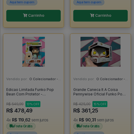
Aqui tem cupom
Aqui tem cupom
Carrinho
Carrinho
Vendido por:
O Colecionador - SP
Vendido por:
O Colecionador - SP
Edicao Limitada Funko Pop
Grande Caneca It A Coisa
Bean Com Protetor -
Pennywise Oficial Funko Pop -
Disenchantment #590
IT A Coisa
R$ 549,99
R$ 425,00
13% OFF
15% OFF
R$ 478,49
R$ 361,25
4x
R$ 119,62
sem juros
4x
R$ 90,31
sem juros
Frete Grátis
Frete Grátis