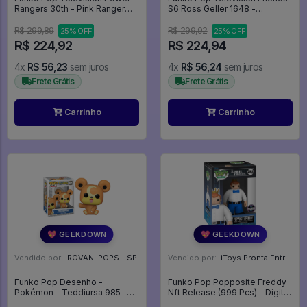
Rangers 30th - Pink Ranger
S6 Ross Geller 1648 -
1373 Rosa - Television #1373
Television #1648
R$ 299,89
R$ 299,92
25% OFF
25% OFF
R$ 224,92
R$ 224,94
4x
R$ 56,23
sem juros
4x
R$ 56,24
sem juros
Frete Grátis
Frete Grátis
Carrinho
Carrinho
💖 GEEKDOWN
💖 GEEKDOWN
Vendido por:
ROVANI POPS - SP
Vendido por:
iToys Pronta Entrega - SP
Funko Pop Desenho -
Funko Pop Popposite Freddy
Pokémon - Teddiursa 985 -
Nft Release (999 Pcs) - Digital
Pokemon #985
April Fools #283