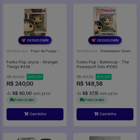
💖 GEEKDOWN
💖 GEEKDOWN
Vendido por:
Pops da Poppy - SP
Vendido por:
Embaixador Geek - SP
Funko Pop Joyce - Stranger
Funko Pop - Buttercup - The
Things #436
Powerpuff Girls #1082
R$ 300,00
R$ 165,09
20% OFF
10% OFF
R$ 240,00
R$ 148,58
4x
R$ 60,00
sem juros
4x
R$ 37,15
sem juros
Frete Grátis
Frete Grátis
Carrinho
Carrinho