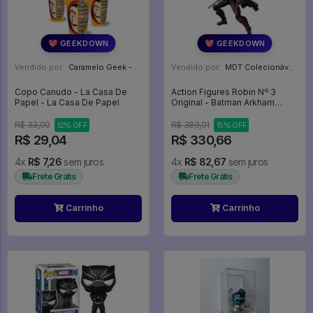
💖 GEEKDOWN
💖 GEEKDOWN
Vendido por:
Caramelo Geek - DF
Vendido por:
MDT Colecionáveis - DF
Copo Canudo - La Casa De
Action Figures Robin Nº 3
Papel - La Casa De Papel
Original - Batman Arkham
Origins
R$ 33,00
R$ 389,01
12% OFF
15% OFF
R$ 29,04
R$ 330,66
4x
R$ 7,26
sem juros
4x
R$ 82,67
sem juros
Frete Grátis
Frete Grátis
Carrinho
Carrinho