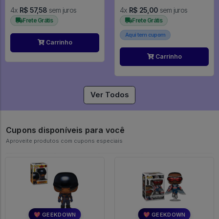
4x
R$ 57,58
sem juros
4x
R$ 25,00
sem juros
Frete Grátis
Frete Grátis
Aqui tem cupom
Carrinho
Carrinho
Ver Todos
Cupons disponíveis para você
Aproveite produtos com cupons especiais
💖 GEEKDOWN
💖 GEEKDOWN