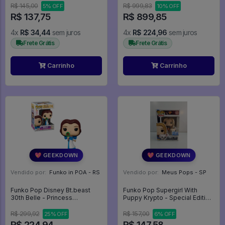
R$ 145,00
R$ 999,83
5% OFF
10% OFF
R$ 137,75
R$ 899,85
4x
R$ 34,44
sem juros
4x
R$ 224,96
sem juros
Frete Grátis
Frete Grátis
Carrinho
Carrinho
💖 GEEKDOWN
💖 GEEKDOWN
Vendido por:
Funko in POA - RS
Vendido por:
Meus Pops - SP
Funko Pop Disney Bt.beast
Funko Pop Supergirl With
30th Belle - Princess
Puppy Krypto - Special Edition
Princesas - Bela E A Fera -
- Supergirl #633
Disney #1132
R$ 299,92
R$ 157,00
25% OFF
6% OFF
R$ 224,94
R$ 147,58