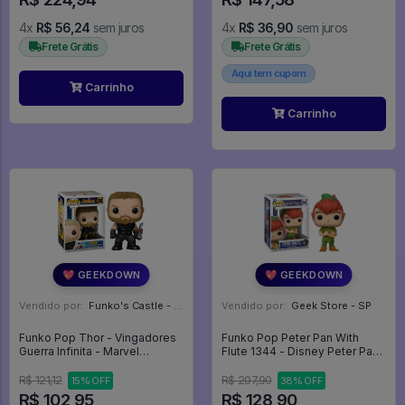
4x
R$ 56,24
sem juros
4x
R$ 36,90
sem juros
Frete Grátis
Frete Grátis
Aqui tem cupom
Carrinho
Carrinho
💖 GEEKDOWN
💖 GEEKDOWN
Vendido por:
Funko's Castle - SP
Vendido por:
Geek Store - SP
Funko Pop Thor - Vingadores
Funko Pop Peter Pan With
Guerra Infinita - Marvel
Flute 1344 - Disney Peter Pan
Avengers Infinity War #286
#1344
R$ 121,12
R$ 207,90
15% OFF
38% OFF
R$ 102,95
R$ 128,90