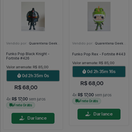
Vendido por:
Quarentena Geek Store - SP
Vendido por:
Quarentena Geek Store - SP
Funko Pop Black Knight -
Funko Pop Rex - Fortnite #443
Fortnite #426
Valor arremate: R$ 85,00
Valor arremate: R$ 85,00
0d 2h 35m 15s
0d 2h 34m 59s
R$ 68,00
R$ 68,00
4x
R$ 17,00
sem juros
4x
R$ 17,00
sem juros
Frete Grátis
Frete Grátis
Dar lance
Dar lance