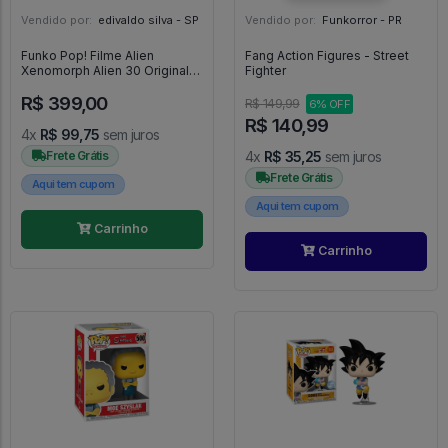
Vendido por:
edivaldo silva - SP
Vendido por:
Funkorror - PR
Funko Pop! Filme Alien
Fang Action Figures - Street
Xenomorph Alien 30 Original
Fighter
Colecionavel - Alien #30
R$ 399,00
R$ 149,99
6% OFF
R$ 140,99
4x
R$ 99,75
sem juros
Frete Grátis
4x
R$ 35,25
sem juros
Frete Grátis
Aqui tem cupom
Aqui tem cupom
Carrinho
Carrinho