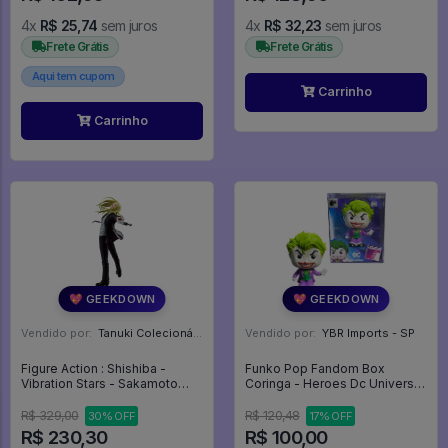
4x
R$ 25,74
sem juros
4x
R$ 32,23
sem juros
Frete Grátis
Frete Grátis
Aqui tem cupom
Carrinho
Carrinho
💖 GEEKDOWN
💖 GEEKDOWN
Vendido por:
Tanuki Colecionáveis - SP
Vendido por:
YBR Imports - SP
Figure Action : Shishiba -
Funko Pop Fandom Box
Vibration Stars - Sakamoto
Coringa - Heroes Dc Universe
Days
#01
R$ 329,00
R$ 120,48
30% OFF
17% OFF
R$ 230,30
R$ 100,00