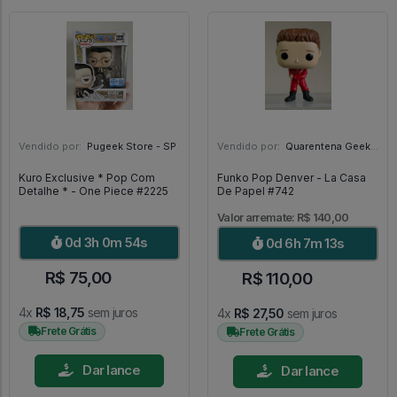
Vendido por:
Pugeek Store - SP
Vendido por:
Quarentena Geek Store - SP
Kuro Exclusive * Pop Com
Funko Pop Denver - La Casa
Detalhe * - One Piece #2225
De Papel #742
Valor arremate: R$ 140,00
0d 3h 0m 53s
0d 6h 7m 12s
R$ 75,00
R$ 110,00
4x
R$ 18,75
sem juros
4x
R$ 27,50
sem juros
Frete Grátis
Frete Grátis
Dar lance
Dar lance