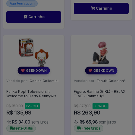
Aqui tem cupom
Carrinho
Carrinho
💖 GEEKDOWN
💖 GEEKDOWN
Vendido por:
Gehlen Collectibles - RS
Vendido por:
Tanuki Colecionáveis - SP
Funko Pop! Television: It
Figure: Ranma (GIRL) - RELAX
Welcome to Derry Pennywise
TIME - Ranma 1/2
#1746 - IT A Coisa #1746
R$ 159,99
R$ 377,00
15% OFF
30% OFF
R$ 135,99
R$ 263,90
4x
R$ 34,00
sem juros
4x
R$ 65,98
sem juros
Frete Grátis
Frete Grátis