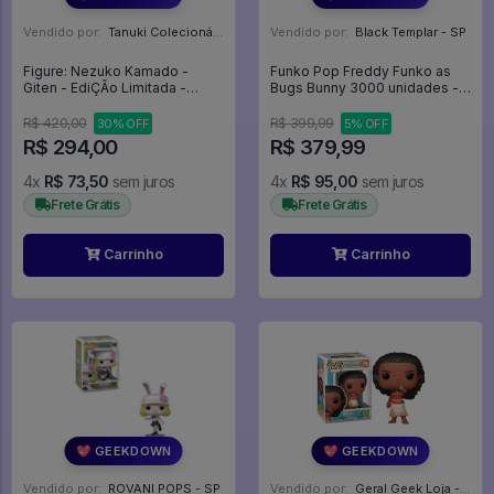
Vendido por:
Tanuki Colecionáveis - SP
Vendido por:
Black Templar - SP
Figure: Nezuko Kamado -
Funko Pop Freddy Funko as
Giten - EdiÇÃo Limitada -
Bugs Bunny 3000 unidades -
Tsuru - Demon Slayer:Kimetsu
Looney Tunes Digital NFT -
No Yaiba
### #98
R$ 420,00
R$ 399,99
30% OFF
5% OFF
R$ 294,00
R$ 379,99
4x
R$ 73,50
sem juros
4x
R$ 95,00
sem juros
Frete Grátis
Frete Grátis
Carrinho
Carrinho
💖 GEEKDOWN
💖 GEEKDOWN
Vendido por:
ROVANI POPS - SP
Vendido por:
Geral Geek Loja - SP