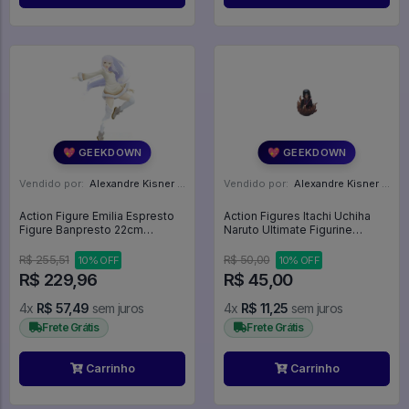
💖 GEEKDOWN
💖 GEEKDOWN
Vendido por:
Alexandre Kisner - PR
Vendido por:
Alexandre Kisner - PR
Action Figure Emilia Espresto
Action Figures Itachi Uchiha
Figure Banpresto 22cm
Naruto Ultimate Figurine
Original Com Caixa - Re:Zero
MaxiManga Gashapon
Kara Hajimeru Isekai Seikatsu
Tampons - Naruto Shippuden
R$ 255,51
R$ 50,00
10% OFF
10% OFF
R$ 229,96
R$ 45,00
4x
R$ 57,49
sem juros
4x
R$ 11,25
sem juros
Frete Grátis
Frete Grátis
Carrinho
Carrinho