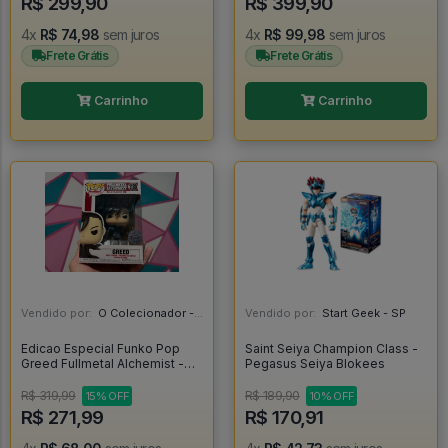
R$ 299,90
R$ 399,90
4x
R$ 74,98
sem juros
4x
R$ 99,98
sem juros
Frete Grátis
Frete Grátis
Carrinho
Carrinho
Vendido por:
O Colecionador - SP
Vendido por:
Start Geek - SP
Edicao Especial Funko Pop
Saint Seiya Champion Class -
Greed Fullmetal Alchemist -
Pegasus Seiya Blokees
Fullmetal Alchemist #1180
R$ 319,99
R$ 189,90
15% OFF
10% OFF
R$ 271,99
R$ 170,91