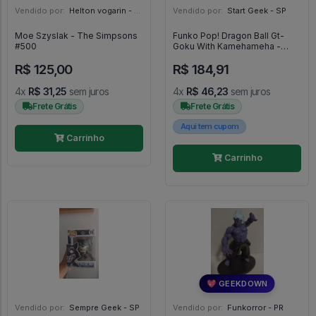
Vendido por:
Helton vogarin - SP
Vendido por:
Start Geek - SP
Moe Szyslak - The Simpsons
Funko Pop! Dragon Ball Gt-
#500
Goku With Kamehameha -
FUNKO POP #1634
R$ 125,00
R$ 184,91
4x
R$ 31,25
sem juros
4x
R$ 46,23
sem juros
Frete Grátis
Frete Grátis
Aqui tem cupom
Carrinho
Carrinho
💖 GEEKDOWN
Vendido por:
Sempre Geek - SP
Vendido por:
Funkorror - PR