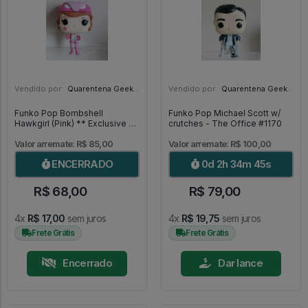
Vendido por:
Quarentena Geek Store - SP
Vendido por:
Quarentena Geek Store - SP
Funko Pop Bombshell
Funko Pop Michael Scott w/
Hawkgirl (Pink) ** Exclusive at
crutches - The Office #1170
Target ** - DC #223
Valor arremate: R$ 85,00
Valor arremate: R$ 100,00
ENCERRADO
0d 2h 34m 44s
R$ 68,00
R$ 79,00
4x
R$ 17,00
sem juros
4x
R$ 19,75
sem juros
Frete Grátis
Frete Grátis
Encerrado
Dar lance