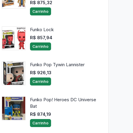
R$ 875,32
Carrinho
Funko Lock
R$ 857,94
Carrinho
Funko Pop Tywin Lannister
R$ 926,13
Carrinho
Funko Pop! Heroes DC Universe
Bat
R$ 874,19
Carrinho