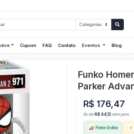
obre
Cupom
FAQ
Contato
Eventos
Blog
Funko Homem
Parker Advan
R$ 176,47
4x de
R$ 44,12
sem juros
🚚
Frete Grátis
⚡