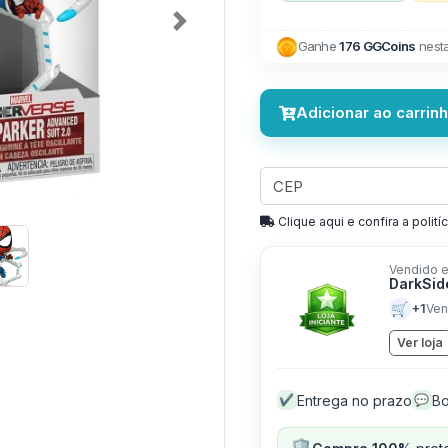
Next
Ganhe
176 GGCoins
nest
Adicionar ao carrin
Clique aqui e confira a politíc
Vendido e
DarkSid
🛒
+1
Ven
Ver loja
Entrega no prazo
Bo
✔
💬
🛡️