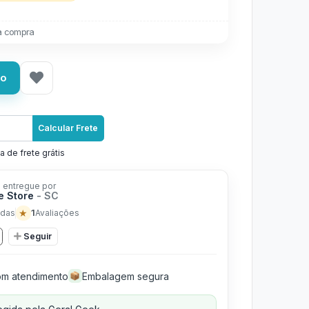
a compra
ho
Calcular Frete
a de frete grátis
 entregue por
e Store
- SC
★
1
das
Avaliações
Seguir
m atendimento
Embalagem segura
📦