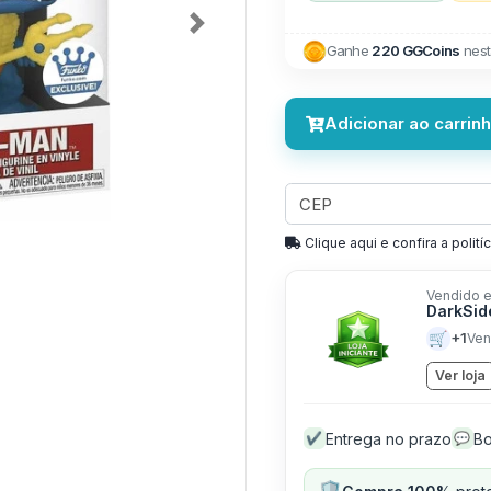
Next
Ganhe
220 GGCoins
nest
Adicionar ao carrin
Clique aqui e confira a politíc
Vendido e
DarkSid
🛒
+1
Ven
Ver loja
Entrega no prazo
Bo
✔
💬
🛡️