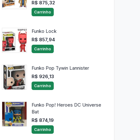
R$ 875,32
Carrinho
Funko Lock
R$ 857,94
Carrinho
Funko Pop Tywin Lannister
R$ 926,13
Carrinho
Funko Pop! Heroes DC Universe
Bat
R$ 874,19
Carrinho