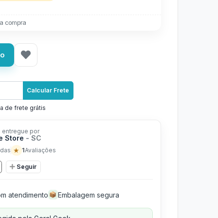
a compra
ho
Calcular Frete
a de frete grátis
 entregue por
e Store
- SC
★
1
das
Avaliações
Seguir
m atendimento
Embalagem segura
📦