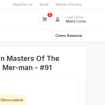
Registrar-se
Ajuda
Minhas GGcoins
0
Login
| Entrar
Minha Conta
Como Anunciar
n Masters Of The
- Mer-man - #91
Última unidade