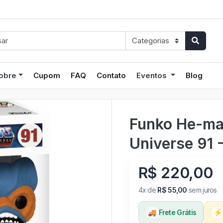
obre
Cupom
FAQ
Contato
Eventos
Blog
Funko He-ma
Universe 91 
R$ 220,00
4x de
R$ 55,00
sem juros
🚚
Frete Grátis
⚡