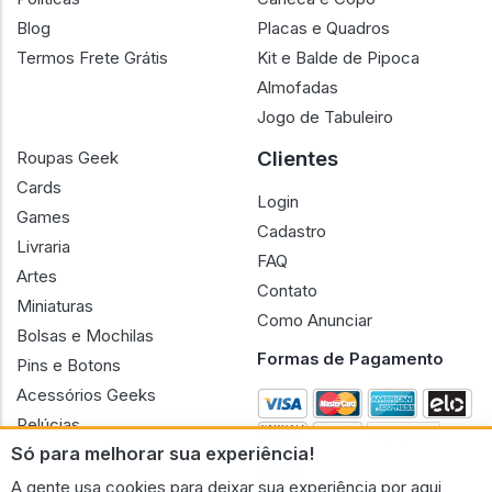
Políticas
Caneca e Copo
Blog
Placas e Quadros
Termos Frete Grátis
Kit e Balde de Pipoca
Almofadas
Jogo de Tabuleiro
Clientes
Roupas Geek
Cards
Login
Games
Cadastro
Livraria
FAQ
Artes
Contato
Miniaturas
Como Anunciar
Bolsas e Mochilas
Formas de Pagamento
Pins e Botons
Acessórios Geeks
Pelúcias
Só para melhorar sua experiência!
Bonecas
A gente usa cookies para deixar sua experiência por aqui