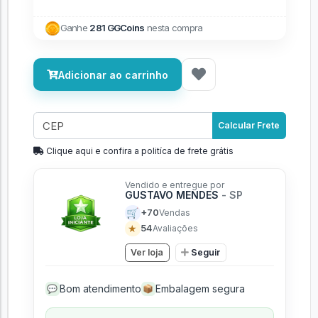
Ganhe
281 GGCoins
nesta compra
Adicionar ao carrinho
Calcular Frete
Clique aqui e confira a politíca de frete grátis
Vendido e entregue por
GUSTAVO MENDES
- SP
🛒
+70
Vendas
★
54
Avaliações
Ver loja
Seguir
Bom atendimento
Embalagem segura
💬
📦