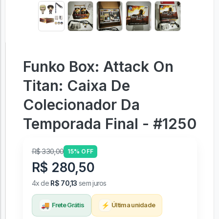
Funko Box: Attack On
Titan: Caixa De
Colecionador Da
Temporada Final - #1250
R$ 330,00
15% OFF
R$ 280,50
4x de
R$ 70,13
sem juros
🚚
⚡
Frete Grátis
Última unidade