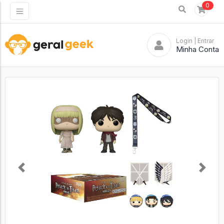
0
Login
| Entrar
Minha Conta
Previous
Next