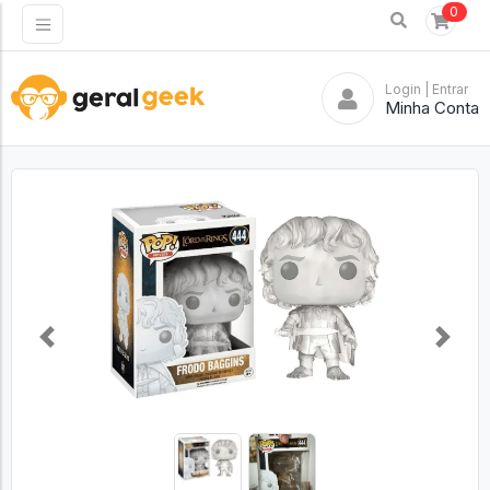
0
Login
| Entrar
Minha Conta
Previous
Next