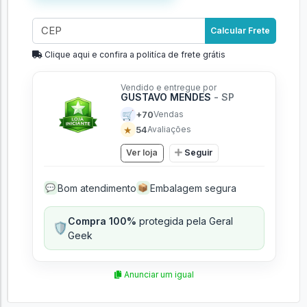
Adicionar ao carrinho
Calcular Frete
Clique aqui e confira a politíca de frete grátis
Vendido e entregue por
GUSTAVO MENDES
- SP
🛒
+70
Vendas
★
54
Avaliações
Ver loja
Seguir
Bom atendimento
Embalagem segura
💬
📦
Compra 100%
protegida pela Geral
🛡️
Geek