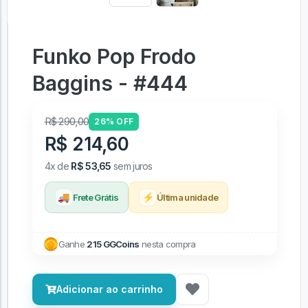
Funko Pop Frodo
Baggins - #444
R$ 290,00
26% OFF
R$ 214,60
4x de
R$ 53,65
sem juros
🚚
⚡
Frete Grátis
Última unidade
Ganhe
215 GGCoins
nesta compra