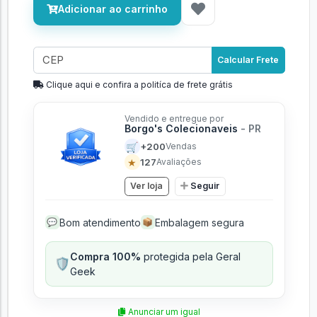
Adicionar ao carrinho
Calcular Frete
Clique aqui e confira a politíca de frete grátis
Vendido e entregue por
Borgo's Colecionaveis
- PR
🛒
+200
Vendas
★
127
Avaliações
Ver loja
Seguir
Bom atendimento
Embalagem segura
💬
📦
Compra 100%
protegida pela Geral
🛡️
Geek
Anunciar um igual