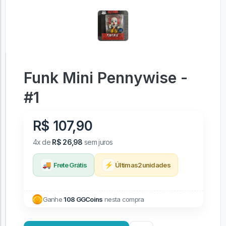
Funk Mini Pennywise -
#1
R$ 107,90
4x de
R$ 26,98
sem juros
🚚
⚡
Frete Grátis
Últimas
2
unidades
Ganhe
108 GGCoins
nesta compra