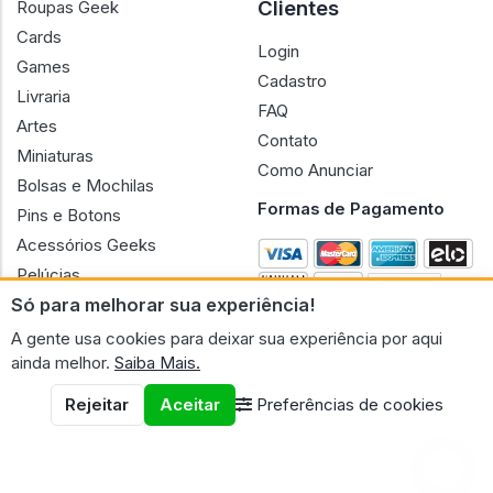
Clientes
Roupas Geek
Cards
Login
Games
Cadastro
Livraria
FAQ
Artes
Contato
Miniaturas
Como Anunciar
Bolsas e Mochilas
Formas de Pagamento
Pins e Botons
Acessórios Geeks
Pelúcias
Só para melhorar sua experiência!
Bonecas
A gente usa cookies para deixar sua experiência por aqui
ainda melhor.
Saiba Mais.
Rejeitar
Aceitar
Preferências de cookies
CNPJ n.º 30.220.458/0001-17 - GERAL GEEK PORTAL ELETRONICO
LTDA.
© 2026 Geral Geek
Termos de uso
Políticas