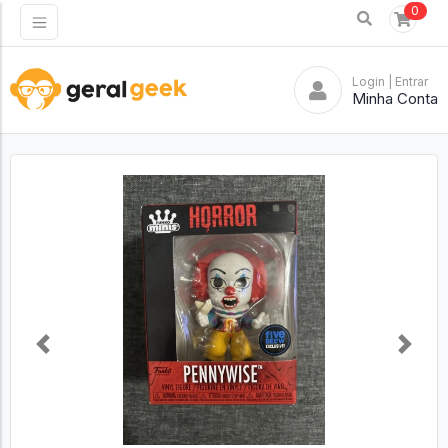
0
Login
| Entrar
Minha Conta
Previous
Next