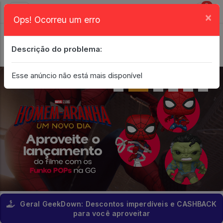
0
×
Ops! Ocorreu um erro
Login
| Entrar
Descrição do problema:
Minha Conta
Esse anúncio não está mais disponível
Geral GeekDown: Descontos imperdíveis e CASHBACK
para você aproveitar