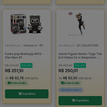
Vendido por:
Vinicius S - SP
Vendido por:
EC COLLECTION - SP
Funko pop Brethupp #613 -
Action Figure Himiko Toga The
Star Wars #1
Evil Villans Dx Iv Banpresto -
My Hero Academia
R$ 279,00
R$ 289,90
10% OFF
14% OFF
R$ 251,10
R$ 250,01
4x
R$ 62,78
sem juros
4x
R$ 62,50
sem juros
Frete Grátis
Frete Grátis
Aqui tem cupom
Carrinho
Carrinho