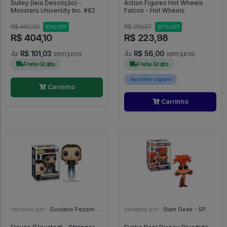
Sulley (leia Descrição) -
Action Figures Hot Wheels
Monsters University Inc. #62
Falcon - Hot Wheels
R$ 449,00
R$ 319,97
10% OFF
30% OFF
R$ 404,10
R$ 223,98
4x
R$ 101,03
sem juros
4x
R$ 56,00
sem juros
Frete Grátis
Frete Grátis
Aqui tem cupom
Carrinho
Carrinho
Vendido por:
Gustavo Pezzini - MG
Vendido por:
Start Geek - SP