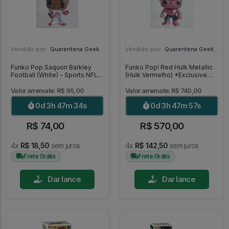
Vendido por:
Quarentena Geek Store - SP
Vendido por:
Quarentena Geek Store - SP
Funko Pop Saquon Barkley
Funko Pop! Red Hulk Metallic
Football (White) - Sports NFL
(Hulk Vermelho) *Exclusive
#118
SDCC 2013* MUITO RARO -
Marvel #31
Valor arremate: R$ 95,00
Valor arremate: R$ 740,00
0d 3h 47m 33s
0d 3h 47m 56s
R$ 74,00
R$ 570,00
4x
R$ 18,50
sem juros
4x
R$ 142,50
sem juros
Frete Grátis
Frete Grátis
Dar lance
Dar lance