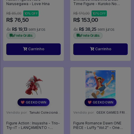
Narusegawa - Love Hina
Time Figure - Kuroko No
Basket
R$ 85,00
R$ 170,00
10% OFF
10% OFF
R$ 76,50
R$ 153,00
4x
R$ 19,13
sem juros
4x
R$ 38,25
sem juros
Frete Grátis
Frete Grátis
Carrinho
Carrinho
💖 GEEKDOWN
💖 GEEKDOWN
Vendido por:
Tanuki Colecionáveis - SP
Vendido por:
GEEK GAMES FRIEND - RJ
Figure Action : Inuyasha - Trio-
Figure Romance Dawn ONE
Try-iT - LANÇAMENTO -
PIECE - Luffy "Vol.2" - One
Inuyasha
Piece