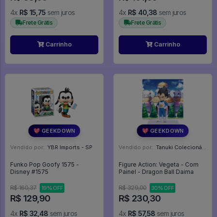
4x
R$ 15,75
sem juros
4x
R$ 40,38
sem juros
Frete Grátis
Frete Grátis
Carrinho
Carrinho
💖 GEEKDOWN
💖 GEEKDOWN
Vendido por:
YBR Imports - SP
Vendido por:
Tanuki Colecionáveis - SP
Funko Pop Goofy 1575 -
Figure Action: Vegeta - Com
Disney #1575
Painel - Dragon Ball Daima
R$ 160,37
R$ 329,00
19% OFF
30% OFF
R$ 129,90
R$ 230,30
4x
R$ 32,48
sem juros
4x
R$ 57,58
sem juros