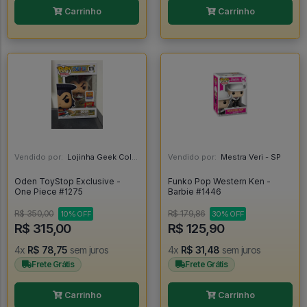
Carrinho
Carrinho
Vendido por:
Lojinha Geek Colecionáveis - DF
Vendido por:
Mestra Veri - SP
Oden ToyStop Exclusive -
Funko Pop Western Ken -
One Piece #1275
Barbie #1446
R$ 350,00
R$ 179,86
10% OFF
30% OFF
R$ 315,00
R$ 125,90
4x
R$ 78,75
sem juros
4x
R$ 31,48
sem juros
Frete Grátis
Frete Grátis
Carrinho
Carrinho