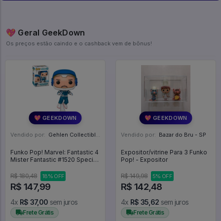
💖 Geral GeekDown
Os preços estão caindo e o cashback vem de bônus!
💖 GEEKDOWN
💖 GEEKDOWN
Vendido por:
Gehlen Collectibles - RS
Vendido por:
Bazar do Bru - SP
Funko Pop! Marvel: Fantastic 4
Expositor/vitrine Para 3 Funko
Mister Fantastic #1520 Special
Pop! - Expositor
Edition - Marvel Quarteto
Fantastico #1520
R$ 180,48
R$ 149,98
18% OFF
5% OFF
R$ 147,99
R$ 142,48
4x
R$ 37,00
sem juros
4x
R$ 35,62
sem juros
Frete Grátis
Frete Grátis