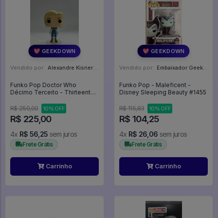
💖 GEEKDOWN
💖 GEEKDOWN
Vendido por:
Alexandre Kisner - PR
Vendido por:
Embaixador Geek - SP
Funko Pop Doctor Who
Funko Pop - Maleficent -
Décimo Terceito - Thirteenth
Disney Sleeping Beauty #1455
Doctor - Doctor Who #686
R$ 250,00
R$ 115,83
10% OFF
10% OFF
R$ 225,00
R$ 104,25
4x
R$ 56,25
sem juros
4x
R$ 26,06
sem juros
Frete Grátis
Frete Grátis
Carrinho
Carrinho