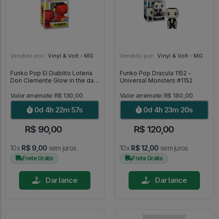
Vendido por:
Vinyl & Volt - MG
Vendido por:
Vinyl & Volt - MG
Funko Pop El Diablito Loteria
Funko Pop Dracula 1152 -
Don Clemente Glow in the dark
Universal Monsters #1152
03 [Special Edition] - Loteria
#03
Valor arremate: R$ 130,00
Valor arremate: R$ 180,00
0d 4h 22m 56s
0d 4h 23m 19s
R$ 90,00
R$ 120,00
10x
R$ 9,00
sem juros
10x
R$ 12,00
sem juros
Frete Grátis
Frete Grátis
Dar lance
Dar lance