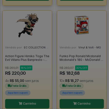
Vendido por:
EC COLLECTION - SP
Vendido por:
Vinyl & Volt - MG
Action Figure Himiko Toga The
Funko Pop Ronald Mcdonald
Evil Villans Plus Banpresto -
Mcdonald's 180 - McDonald's
My Hero Academia - My Hero
#180
Academia
R$ 269,91
R$ 260,97
18% OFF
30% OFF
R$ 220,00
R$ 182,68
4x
R$ 55,00
sem juros
10x
R$ 18,27
sem juros
Frete Grátis
Frete Grátis
Aqui tem cupom
Aqui tem cupom
Carrinho
Carrinho