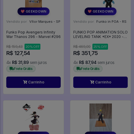
💖 GEEKDOWN
💖 GEEKDOWN
Vendido por:
Vítor Marques - SP
Vendido por:
Funko in POA - RS
Funko Pop Avengers Infinity
FUNKO POP ANIMATION SOLO
War Thanos 296 - Marvel #296
LEVELING TANK *EX* 2020 -
Animation #2020
R$ 159,43
R$ 469,00
20% OFF
25% OFF
R$ 127,54
R$ 351,75
4x
R$ 31,89
sem juros
4x
R$ 87,94
sem juros
Frete Grátis
Frete Grátis
Carrinho
Carrinho