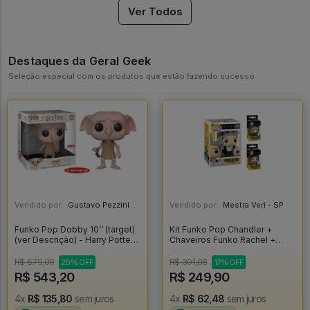
Ver Todos
Destaques da Geral Geek
Seleção especial com os produtos que estão fazendo sucesso
Vendido por:
Gustavo Pezzini - MG
Vendido por:
Mestra Veri - SP
Funko Pop Dobby 10’’ (target)
Kit Funko Pop Chandler +
(ver Descrição) - Harry Potter
Chaveiros Funko Rachel +
#63
Mônica - Friends #1276
R$ 679,00
R$ 301,08
20% OFF
17% OFF
R$ 543,20
R$ 249,90
4x
R$ 135,80
sem juros
4x
R$ 62,48
sem juros