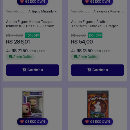
💖 GEEKDOWN
💖 GEEKDOWN
Vendido por:
Artigos Miranda - RJ
Vendido por:
Alexandre Kisner - PR
Action Figure Kanao Tsuyuri -
Action Figures Árbitro
Ichiban Kuji Prize D - Demon
Tenkaichi Budokai - Dragon
Slayer
Ball
R$ 476,68
R$ 60,00
40% OFF
10% OFF
R$ 286,01
R$ 54,00
4x
R$ 71,50
sem juros
4x
R$ 13,50
sem juros
Frete Grátis
Frete Grátis
Carrinho
Carrinho
💖 GEEKDOWN
💖 GEEKDOWN