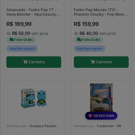
Amassado - Funko Pop 77 -
Funko Pop Movies 1721 -
Gene Belcher - Veja Descrição
Phantom Chucky - Pop Movies
- Bob's Burguer #77
#1721
R$ 199,99
R$ 159,99
4x
R$ 50,00
sem juros
4x
R$ 40,00
sem juros
Frete Grátis
Frete Grátis
Aqui tem cupom
Aqui tem cupom
Carrinho
Carrinho
💖 GEEKDOWN
Vendido por:
Gustavo Pezzini - MG
Vendido por:
Funkorror - PR