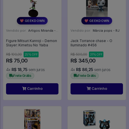
💖 GEEKDOWN
💖 GEEKDOWN
Vendido por:
Artigos Miranda - RJ
Vendido por:
Márcia pops - RJ
Figure Mitsuri Kanroji - Demon
Jack Torrance chase - O
Slayer: Kimetsu No Yaiba
Iluminado #456
R$ 100,00
R$ 500,00
25% OFF
31% OFF
R$ 75,00
R$ 345,00
4x
R$ 18,75
sem juros
4x
R$ 86,25
sem juros
Frete Grátis
Frete Grátis
Carrinho
Carrinho