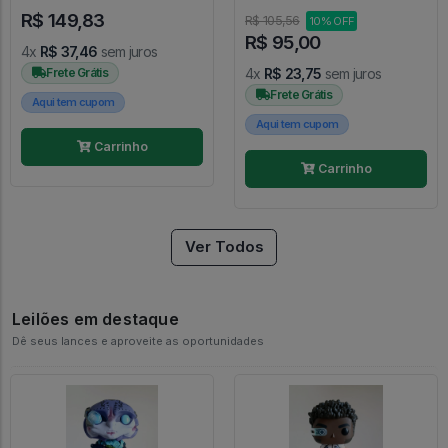
R$ 149,83
R$ 105,56
10% OFF
R$ 95,00
4x
R$ 37,46
sem juros
Frete Grátis
4x
R$ 23,75
sem juros
Frete Grátis
Aqui tem cupom
Aqui tem cupom
Carrinho
Carrinho
Ver Todos
Leilões em destaque
Dê seus lances e aproveite as oportunidades