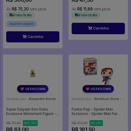
4x
R$ 75,20
sem juros
4x
R$ 11,88
sem juros
Frete Grátis
Frete Grátis
Aqui tem cupom
Carrinho
Carrinho
💖 GEEKDOWN
💖 GEEKDOWN
Vendido por:
Alexandre Kisner - PR
Vendido por:
Nerdilium Store - SP
Super Saiyajin Son Goku
Funko Pop - Spider Man
Exclusive Monument Figure -
Exclusivo - Spider Man Far
Dragon Ball Z
Fron Home #1530
R$ 70,00
R$ 170,00
10% OFF
5% OFF
R$ 63,00
R$ 161,50