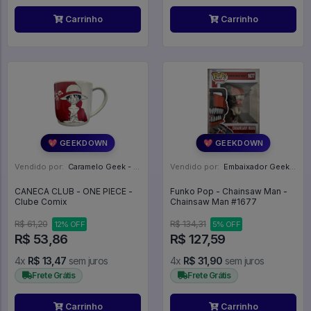
Carrinho
Carrinho
💖 GEEKDOWN
💖 GEEKDOWN
Vendido por:
Caramelo Geek - DF
Vendido por:
Embaixador Geek - SP
CANECA CLUB - ONE PIECE -
Funko Pop - Chainsaw Man -
Clube Comix
Chainsaw Man #1677
R$ 61,20
R$ 134,31
12% OFF
5% OFF
R$ 53,86
R$ 127,59
4x
R$ 13,47
sem juros
4x
R$ 31,90
sem juros
Frete Grátis
Frete Grátis
Carrinho
Carrinho