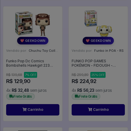
💖 GEEKDOWN
💖 GEEKDOWN
Vendido por:
Chuchu Toy Collection - SP
Vendido por:
Funko in POA - RS
Funko Pop Dc Comics
FUNKO POP GAMES
Bombshells Hawkgirl 223
POKÉMON - FIDOUGH -
Exclusivo - Dc Comics
PÂTACHIOT - HEFEL 1051 -
Bombshells #223
Games #1051
R$ 139,68
R$ 299,89
7% OFF
25% OFF
R$ 129,90
R$ 224,92
4x
R$ 32,48
sem juros
4x
R$ 56,23
sem juros
Frete Grátis
Frete Grátis
Carrinho
Carrinho