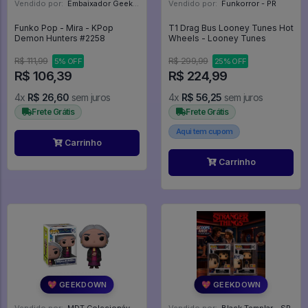
Vendido por:
Embaixador Geek - SP
Vendido por:
Funkorror - PR
Funko Pop - Mira - KPop
T1 Drag Bus Looney Tunes Hot
Demon Hunters #2258
Wheels - Looney Tunes
R$ 111,99
R$ 299,99
5% OFF
25% OFF
R$ 106,39
R$ 224,99
4x
R$ 26,60
sem juros
4x
R$ 56,25
sem juros
Frete Grátis
Frete Grátis
Aqui tem cupom
Carrinho
Carrinho
💖 GEEKDOWN
💖 GEEKDOWN