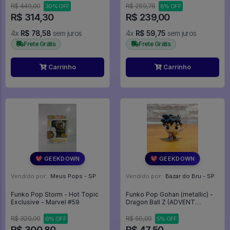
R$ 449,00
R$ 259,78
30% OFF
8% OFF
R$ 314,30
R$ 239,00
4x
R$ 78,58
sem juros
4x
R$ 59,75
sem juros
Frete Grátis
Frete Grátis
Carrinho
Carrinho
💖 GEEKDOWN
💖 GEEKDOWN
Vendido por:
Meus Pops - SP
Vendido por:
Bazar do Bru - SP
Funko Pop Storm - Hot Topic
Funko Pop Gohan (metallic) -
Exclusive - Marvel #59
Dragon Ball Z (ADVENT
CALENDAR) - Dragon Ball Z
R$ 320,00
R$ 50,00
6% OFF
5% OFF
R$ 300,80
R$ 47,50