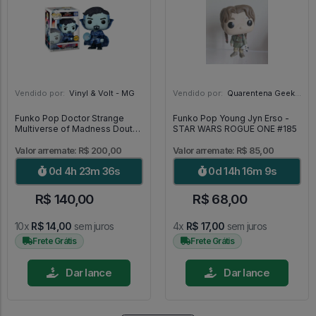
Vendido por:
Vinyl & Volt - MG
Vendido por:
Quarentena Geek Store - SP
Funko Pop Doctor Strange
Funko Pop Young Jyn Erso -
Multiverse of Madness Doutor
STAR WARS ROGUE ONE #185
Estranho Chase 1000 [Limited
Edition] - Doctor Strange
Valor arremate: R$ 200,00
Valor arremate: R$ 85,00
#1000
0d 4h 23m 35s
0d 14h 16m 8s
R$ 140,00
R$ 68,00
10x
R$ 14,00
sem juros
4x
R$ 17,00
sem juros
Frete Grátis
Frete Grátis
Dar lance
Dar lance