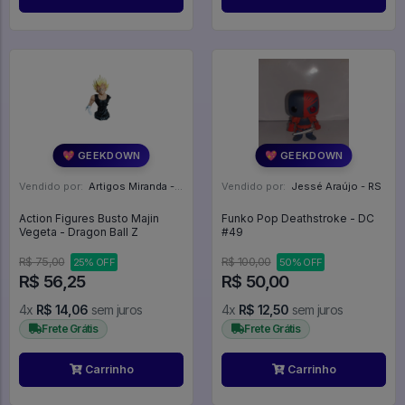
💖 GEEKDOWN
💖 GEEKDOWN
Vendido por:
Artigos Miranda - RJ
Vendido por:
Jessé Araújo - RS
Action Figures Busto Majin
Funko Pop Deathstroke - DC
Vegeta - Dragon Ball Z
#49
R$ 75,00
R$ 100,00
25% OFF
50% OFF
R$ 56,25
R$ 50,00
4x
R$ 14,06
sem juros
4x
R$ 12,50
sem juros
Frete Grátis
Frete Grátis
Carrinho
Carrinho