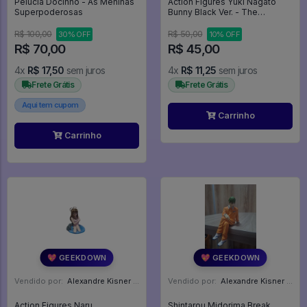
Pelúcia Docinho - As Meninas
Action Figures Yuki Nagato
Superpoderosas
Bunny Black Ver. - The
Melancholy Of Haruhi
Suzumiya
R$ 100,00
R$ 50,00
30% OFF
10% OFF
R$ 70,00
R$ 45,00
4x
R$ 17,50
sem juros
4x
R$ 11,25
sem juros
Frete Grátis
Frete Grátis
Aqui tem cupom
Carrinho
Carrinho
💖 GEEKDOWN
💖 GEEKDOWN
Vendido por:
Alexandre Kisner - PR
Vendido por:
Alexandre Kisner - PR
Action Figures Naru
Shintarou Midorima Break