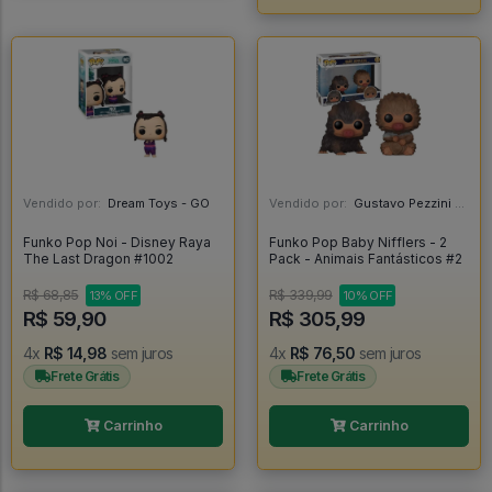
Vendido por:
Dream Toys - GO
Vendido por:
Gustavo Pezzini - MG
Funko Pop Noi - Disney Raya
Funko Pop Baby Nifflers - 2
The Last Dragon #1002
Pack - Animais Fantásticos #2
R$ 68,85
R$ 339,99
13% OFF
10% OFF
R$ 59,90
R$ 305,99
4x
R$ 14,98
sem juros
4x
R$ 76,50
sem juros
Frete Grátis
Frete Grátis
Carrinho
Carrinho