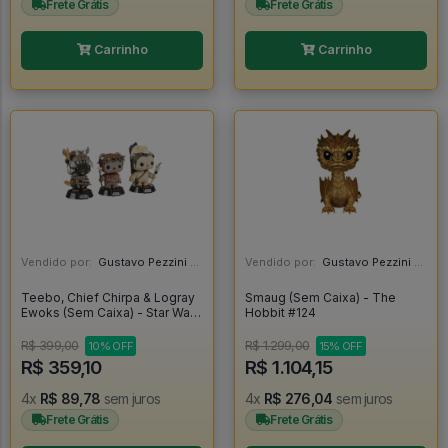
Frete Grátis
Frete Grátis
Carrinho
Carrinho
Vendido por:
Gustavo Pezzini - MG
Vendido por:
Gustavo Pezzini - MG
Teebo, Chief Chirpa & Logray
Smaug (Sem Caixa) - The
Ewoks (Sem Caixa) - Star Wars
Hobbit #124
#3
R$ 399,00
R$ 1.299,00
10% OFF
15% OFF
R$ 359,10
R$ 1.104,15
4x
R$ 89,78
sem juros
4x
R$ 276,04
sem juros
Frete Grátis
Frete Grátis