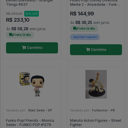
Eleven (Elevated) - Stranger
Funko Pop! Disney Divertida
Things #637
Mente 2 - Ansiedade - Funko
POP! #1447
R$ 144,99
R$ 259,00
10% OFF
R$ 233,10
4x
R$ 36,25
sem juros
4x
R$ 58,28
sem juros
Frete Grátis
Frete Grátis
Aqui tem cupom
Carrinho
Carrinho
Vendido por:
Start Geek - SP
Vendido por:
Funkorror - PR
Funko Pop! Friends - Monica
Makoto Action Figures - Street
Geller - FUNKO POP #1279
Fighter