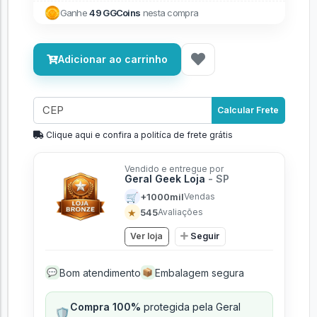
Ganhe
49 GGCoins
nesta compra
Adicionar ao carrinho
Calcular Frete
Clique aqui e confira a politíca de frete grátis
Vendido e entregue por
Geral Geek Loja
- SP
🛒
+1000mil
Vendas
★
545
Avaliações
Ver loja
Seguir
Bom atendimento
Embalagem segura
💬
📦
Compra 100%
protegida pela Geral
🛡️