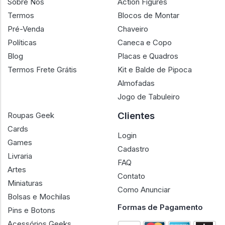
Sobre Nós
Action Figures
Termos
Blocos de Montar
Pré-Venda
Chaveiro
Políticas
Caneca e Copo
Blog
Placas e Quadros
Termos Frete Grátis
Kit e Balde de Pipoca
Almofadas
Jogo de Tabuleiro
Clientes
Roupas Geek
Cards
Login
Games
Cadastro
Livraria
FAQ
Artes
Contato
Miniaturas
Como Anunciar
Bolsas e Mochilas
Formas de Pagamento
Pins e Botons
Acessórios Geeks