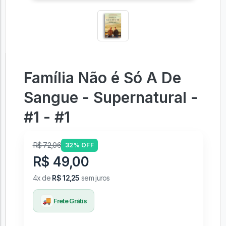
Família Não é Só A De
Sangue - Supernatural -
#1 - #1
R$ 72,06
32% OFF
R$ 49,00
4x de
R$ 12,25
sem juros
🚚
Frete Grátis