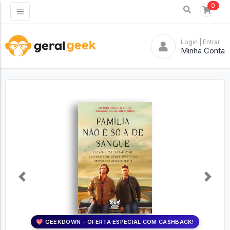
0
Login
| Entrar
Minha Conta
Previous
Next
💖 GEEKDOWN - OFERTA ESPECIAL COM CASHBACK!