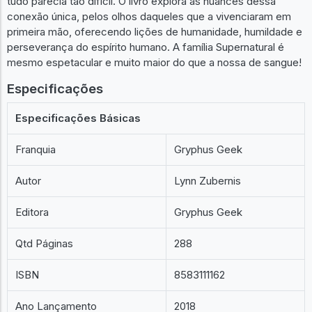
tudo parecia tão difícil. O livro explora as nuances dessa
conexão única, pelos olhos daqueles que a vivenciaram em
primeira mão, oferecendo lições de humanidade, humildade e
perseverança do espírito humano. A família Supernatural é
mesmo espetacular e muito maior do que a nossa de sangue!
Especificações
Especificações Básicas
Franquia
Gryphus Geek
Autor
Lynn Zubernis
Editora
Gryphus Geek
Qtd Páginas
288
ISBN
8583111162
Ano Lançamento
2018