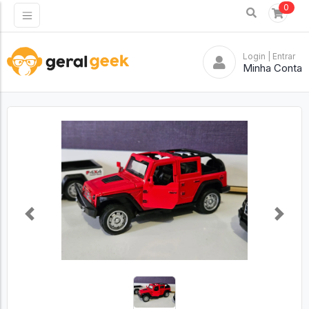
0
Login
| Entrar
Minha Conta
Previous
Next