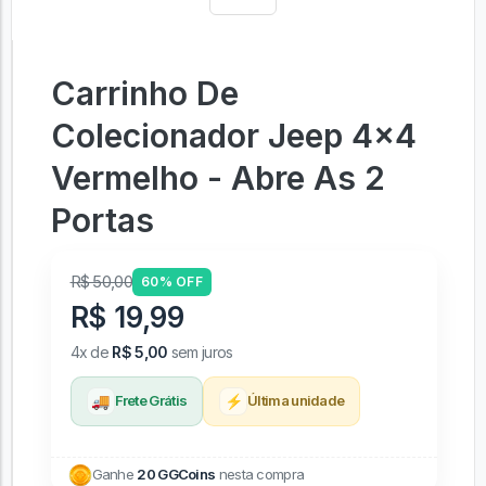
Carrinho De
Colecionador Jeep 4x4
Vermelho - Abre As 2
Portas
R$ 50,00
60% OFF
R$ 19,99
4x de
R$ 5,00
sem juros
🚚
⚡
Frete Grátis
Última unidade
Ganhe
20 GGCoins
nesta compra