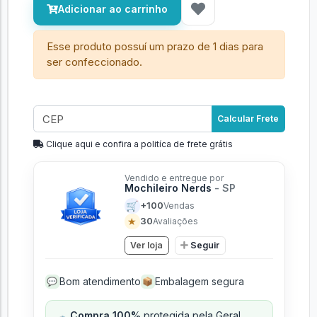
Adicionar ao carrinho
Esse produto possuí um prazo de 1 dias para
ser confeccionado.
Calcular Frete
Clique aqui e confira a politíca de frete grátis
Vendido e entregue por
Mochileiro Nerds
- SP
🛒
+100
Vendas
★
30
Avaliações
Ver loja
Seguir
Bom atendimento
Embalagem segura
💬
📦
Compra 100%
protegida pela Geral