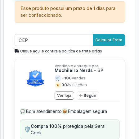
Esse produto possuí um prazo de 1 dias para
ser confeccionado.
Calcular Frete
Clique aqui e confira a politíca de frete grátis
Vendido e entregue por
Mochileiro Nerds
- SP
🛒
+100
Vendas
★
30
Avaliações
Ver loja
Seguir
Bom atendimento
Embalagem segura
💬
📦
Compra 100%
protegida pela Geral
🛡️
Geek