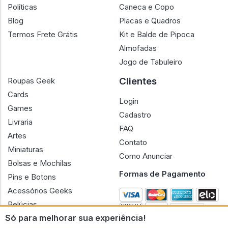
Políticas
Caneca e Copo
Blog
Placas e Quadros
Termos Frete Grátis
Kit e Balde de Pipoca
Almofadas
Jogo de Tabuleiro
Clientes
Roupas Geek
Cards
Login
Games
Cadastro
Livraria
FAQ
Artes
Contato
Miniaturas
Como Anunciar
Bolsas e Mochilas
Formas de Pagamento
Pins e Botons
Acessórios Geeks
Pelúcias
Só para melhorar sua experiência!
Bonecas