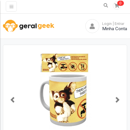
0
Login
| Entrar
Minha Conta
Previous
Next