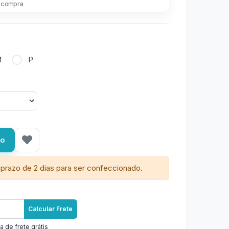
 compra
M
P
ho
prazo de 2 dias para ser confeccionado.
Calcular Frete
a de frete grátis