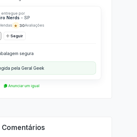
 entregue por
iro Nerds
- SP
★
30
Vendas
Avaliações
Seguir
balagem segura
gida pela Geral Geek
Anunciar um igual
Comentários