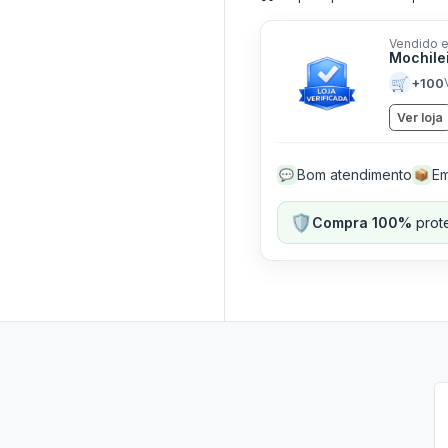
Vendido e
Mochile
🛒
+100
Ver loja
Bom atendimento
Em
💬
📦
🛡️
Compra 100%
prote