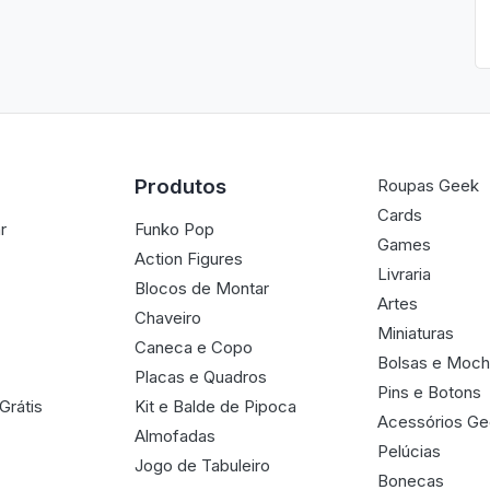
Produtos
Roupas Geek
Cards
r
Funko Pop
Games
Action Figures
Livraria
Blocos de Montar
Artes
Chaveiro
Miniaturas
Caneca e Copo
Bolsas e Moch
Placas e Quadros
Pins e Botons
Grátis
Kit e Balde de Pipoca
Acessórios G
Almofadas
Pelúcias
Jogo de Tabuleiro
Bonecas