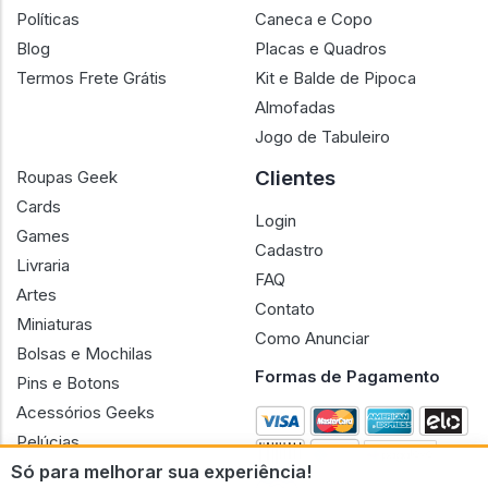
Políticas
Caneca e Copo
Blog
Placas e Quadros
Termos Frete Grátis
Kit e Balde de Pipoca
Almofadas
Jogo de Tabuleiro
Clientes
Roupas Geek
Cards
Login
Games
Cadastro
Livraria
FAQ
Artes
Contato
Miniaturas
Como Anunciar
Bolsas e Mochilas
Formas de Pagamento
Pins e Botons
Acessórios Geeks
Pelúcias
Só para melhorar sua experiência!
Bonecas