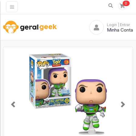
0
Login
| Entrar
Minha Conta
Previous
Next