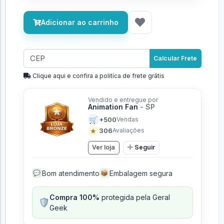
Adicionar ao carrinho
Calcular Frete
Clique aqui e confira a politíca de frete grátis
Vendido e entregue por
Animation Fan
- SP
🛒
+500
Vendas
★
306
Avaliações
Ver loja
Seguir
Bom atendimento
Embalagem segura
💬
📦
Compra 100%
protegida pela Geral
🛡️
Geek