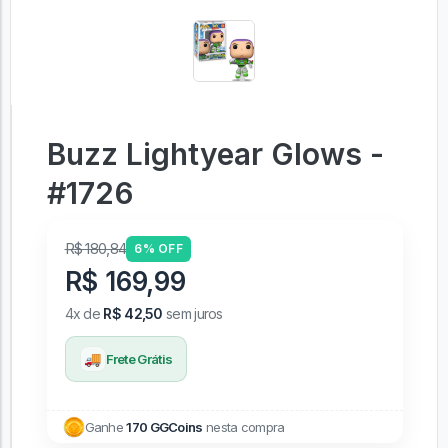
Buzz Lightyear Glows -
#1726
R$ 180,84
6% OFF
R$ 169,99
4x de
R$ 42,50
sem juros
🚚
Frete Grátis
Ganhe
170 GGCoins
nesta compra