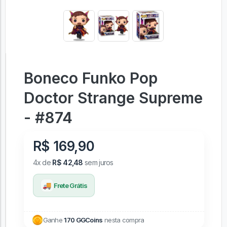
Boneco Funko Pop
Doctor Strange Supreme
- #874
R$ 169,90
4x de
R$ 42,48
sem juros
🚚
Frete Grátis
Ganhe
170 GGCoins
nesta compra