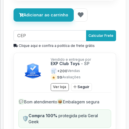
Adicionar ao carrinho
Calcular Frete
Clique aqui e confira a politíca de frete grátis
Vendido e entregue por
EXP Club Toys
- SP
🛒
+200
Vendas
★
99
Avaliações
Ver loja
Seguir
Bom atendimento
Embalagem segura
💬
📦
Compra 100%
protegida pela Geral
🛡️
Geek