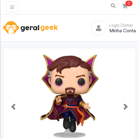
0
Login
| Entrar
Minha Conta
Previous
Next