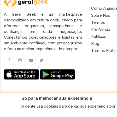
Como Anuncia
A Geral Geek é um marketplace
Sobre Nós
especializado em cultura geek, criado para
Termos
oferecer segurança, transparência e
Pré-Venda
confiança em cada negociação.
Políticas
Conectamos colecionadores e lojistas em
um ambiente confiável, com preços justos
Blog
e foco na melhor experiência de compra.
Termos Frete 
Só para melhorar sua experiência!
CNPJ n.º 30.220.458/0001-17 - GERAL GEEK PORTAL ELETRONICO LTDA.
A gente usa cookies para deixar sua experiência por 
© 2026 Geral Geek