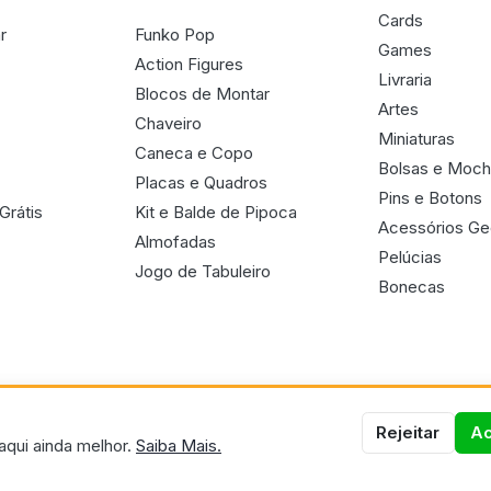
Cards
r
Funko Pop
Games
Action Figures
Livraria
Blocos de Montar
Artes
Chaveiro
Miniaturas
Caneca e Copo
Bolsas e Moch
Placas e Quadros
Pins e Botons
Grátis
Kit e Balde de Pipoca
Acessórios G
Almofadas
Pelúcias
Jogo de Tabuleiro
Bonecas
Rejeitar
Ac
aqui ainda melhor.
Saiba Mais.