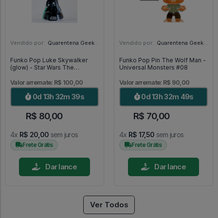
Vendido por:
Quarentena Geek Store - SP
Vendido por:
Quarentena Geek Store - SP
Funko Pop Luke Skywalker
Funko Pop Pin The Wolf Man -
(glow) - Star Wars The
Universal Monsters #08
Mandalorian #501
Valor arremate: R$ 100,00
Valor arremate: R$ 90,00
0d 13h 32m 38s
0d 13h 32m 48s
R$ 80,00
R$ 70,00
4x
R$ 20,00
sem juros
4x
R$ 17,50
sem juros
Frete Grátis
Frete Grátis
Dar lance
Dar lance
Ver Todos