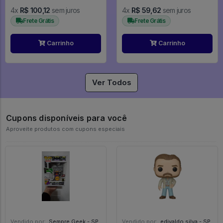
4x
R$ 100,12
sem juros
4x
R$ 59,62
sem juros
Frete Grátis
Frete Grátis
Carrinho
Carrinho
Ver Todos
Cupons disponíveis para você
Aproveite produtos com cupons especiais
Vendido por:
Sempre Geek - SP
Vendido por:
edivaldo silva - SP