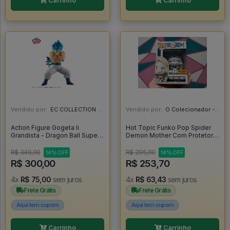
Carrinho
Carrinho
Vendido por:
EC COLLECTION - SP
Vendido por:
O Colecionador - SP
Action Figure Gogeta Ii
Hot Topic Funko Pop Spider
Grandista - Dragon Ball Super -
Demon Mother Com Protetor -
Dragon Ball Super
Demon Slayer #1573
R$ 349,90
R$ 295,00
14% OFF
14% OFF
R$ 300,00
R$ 253,70
4x
R$ 75,00
sem juros
4x
R$ 63,43
sem juros
Frete Grátis
Frete Grátis
Aqui tem cupom
Aqui tem cupom
Carrinho
Carrinho