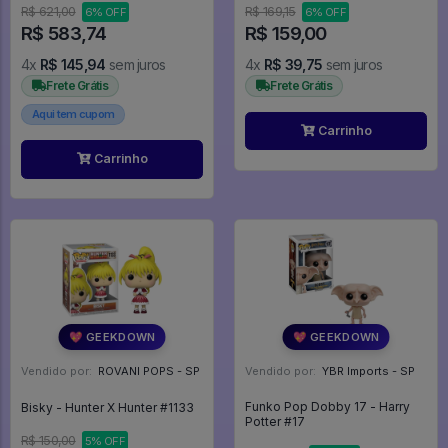
R$ 621,00
R$ 169,15
6% OFF
6% OFF
R$ 583,74
R$ 159,00
4x
R$ 145,94
sem juros
4x
R$ 39,75
sem juros
Frete Grátis
Frete Grátis
Aqui tem cupom
Carrinho
Carrinho
💖 GEEKDOWN
💖 GEEKDOWN
Vendido por:
ROVANI POPS - SP
Vendido por:
YBR Imports - SP
Funko Pop Dobby 17 - Harry
Bisky - Hunter X Hunter #1133
Potter #17
R$ 150,00
5% OFF