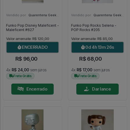
Vendido por:
Quarentena Geek Store - SP
Vendido por:
Quarentena Geek Store - SP
Funko Pop Disney Maleficent -
Funko Pop Rocks Selena -
Maleficent #627
POP Rocks #205
Valor arremate: R$ 120,00
Valor arremate: R$ 85,00
ENCERRADO
0d 4h 13m 25s
R$ 96,00
R$ 68,00
4x
R$ 24,00
sem juros
4x
R$ 17,00
sem juros
Frete Grátis
Frete Grátis
Encerrado
Dar lance