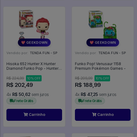
💖 GEEKDOWN
💖 GEEKDOWN
Vendido por:
TENDA FUN - SP
Vendido por:
TENDA FUN - SP
Hisoka 652 Hunter X Hunter
Funko Pop! Venusaur 1158
Diamond Funko Pop - Hunter X
Premium Pokémon Games -
Hunter - #652 - Funko Pop -
#652 - FUNKO POP #652
R$ 224,99
R$ 209,99
10% OFF
10% OFF
R$ 202,49
R$ 188,99
4x
R$ 50,62
sem juros
4x
R$ 47,25
sem juros
Frete Grátis
Frete Grátis
Carrinho
Carrinho