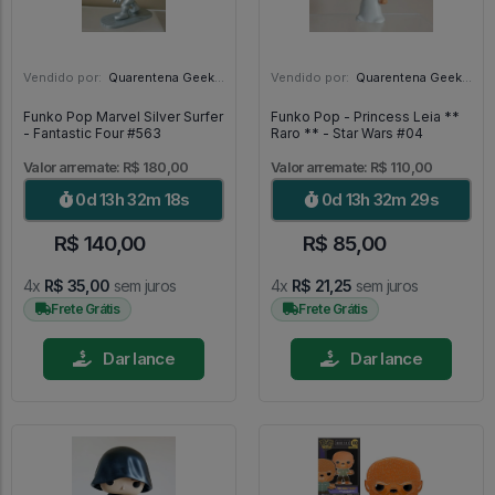
Vendido por:
Quarentena Geek Store - SP
Vendido por:
Quarentena Geek Store - SP
Funko Pop Marvel Silver Surfer
Funko Pop - Princess Leia **
- Fantastic Four #563
Raro ** - Star Wars #04
Valor arremate: R$ 180,00
Valor arremate: R$ 110,00
0d 13h 32m 17s
0d 13h 32m 28s
R$ 140,00
R$ 85,00
4x
R$ 35,00
sem juros
4x
R$ 21,25
sem juros
Frete Grátis
Frete Grátis
Dar lance
Dar lance