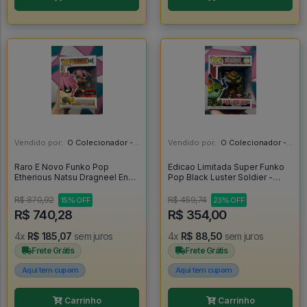
Vendido por:
O Colecionador - SP
Vendido por:
O Colecionador - SP
Raro E Novo Funko Pop
Edicao Limitada Super Funko
Etherious Natsu Dragneel End
Pop Black Luster Soldier -
Com Protetor - Fairy Tail #839
Yugioh #1096
R$ 870,92
R$ 459,74
15% OFF
23% OFF
R$ 740,28
R$ 354,00
4x
R$ 185,07
sem juros
4x
R$ 88,50
sem juros
Frete Grátis
Frete Grátis
Aqui tem cupom
Aqui tem cupom
Carrinho
Carrinho