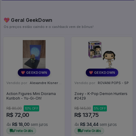
💖 Geral GeekDown
Os preços estão caindo e o cashback vem de bônus!
💖 GEEKDOWN
💖 GEEKDOWN
Vendido por:
Alexandre Kisner - PR
Vendido por:
ROVANI POPS - SP
Action Figures Mini Diorama
Zoey - K-Pop Demon Hunters
Kuriboh - Yu-Gi-Oh!
#2429
R$ 80,00
R$ 145,00
10% OFF
5% OFF
R$ 72,00
R$ 137,75
4x
R$ 18,00
sem juros
4x
R$ 34,44
sem juros
Frete Grátis
Frete Grátis