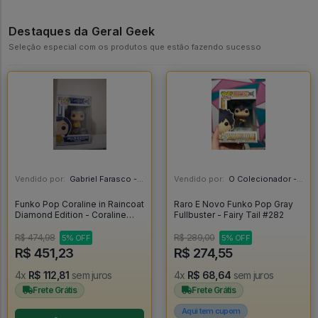
Destaques da Geral Geek
Seleção especial com os produtos que estão fazendo sucesso
Vendido por:
Gabriel Farasco - SP
Vendido por:
O Colecionador - SP
Funko Pop Coraline in Raincoat
Raro E Novo Funko Pop Gray
Diamond Edition - Coraline
Fullbuster - Fairy Tail #282
(Movie) #423
R$ 474,98
R$ 289,00
5% OFF
5% OFF
R$ 451,23
R$ 274,55
4x
R$ 112,81
sem juros
4x
R$ 68,64
sem juros
Frete Grátis
Frete Grátis
Aqui tem cupom