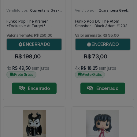
Vendido por:
Quarentena Geek Store - SP
Vendido por:
Quarentena Geek Store - SP
Funko Pop The Kramer
Funko Pop DC The Atom
*Exclusive At Target* -
Smasher - Black Adam #1233
Seinfeld #1102
Valor arremate: R$ 250,00
Valor arremate: R$ 95,00
ENCERRADO
ENCERRADO
R$ 198,00
R$ 73,00
4x
R$ 49,50
sem juros
4x
R$ 18,25
sem juros
Frete Grátis
Frete Grátis
Encerrado
Encerrado