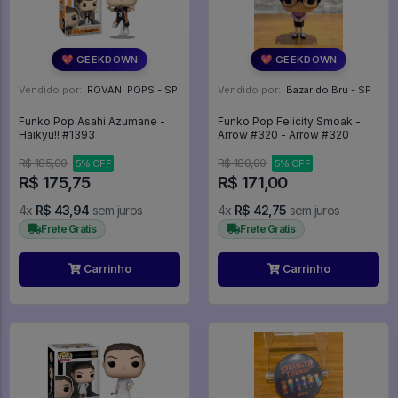
💖 GEEKDOWN
💖 GEEKDOWN
Vendido por:
ROVANI POPS - SP
Vendido por:
Bazar do Bru - SP
Funko Pop Asahi Azumane -
Funko Pop Felicity Smoak -
Haikyu!! #1393
Arrow #320 - Arrow #320
R$ 185,00
R$ 180,00
5% OFF
5% OFF
R$ 175,75
R$ 171,00
4x
R$ 43,94
sem juros
4x
R$ 42,75
sem juros
Frete Grátis
Frete Grátis
Carrinho
Carrinho