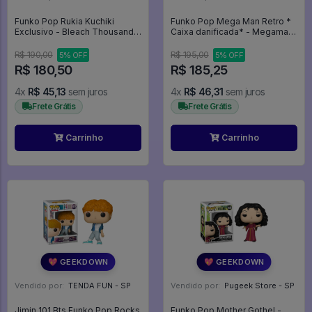
Funko Pop Rukia Kuchiki
Funko Pop Mega Man Retro *
Exclusivo - Bleach Thousand-
Caixa danificada* - Megaman
Year Blood War #2399
#102
R$ 190,00
R$ 195,00
5% OFF
5% OFF
R$ 180,50
R$ 185,25
4x
R$ 45,13
sem juros
4x
R$ 46,31
sem juros
Frete Grátis
Frete Grátis
Carrinho
Carrinho
💖 GEEKDOWN
💖 GEEKDOWN
Vendido por:
TENDA FUN - SP
Vendido por:
Pugeek Store - SP
Jimin 101 Bts Funko Pop Rocks
Funko Pop Mother Gothel -