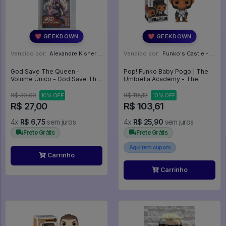
💖 GEEKDOWN
💖 GEEKDOWN
Vendido por:
Alexandre Kisner - PR
Vendido por:
Funko's Castle - SP
God Save The Queen -
Pop! Funko Baby Pogo | The
Volume Único - God Save The
Umbrella Academy - The
Queen #1
Umbrella Academy #1119
R$ 30,00
R$ 115,12
10% OFF
10% OFF
R$ 27,00
R$ 103,61
4x
R$ 6,75
sem juros
4x
R$ 25,90
sem juros
Frete Grátis
Frete Grátis
Aqui tem cupom
Carrinho
Carrinho