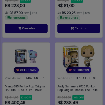
R$ 240,00
R$ 90,00
5% OFF
10% OFF
R$ 228,00
R$ 81,00
4x
R$ 57,00
sem juros
4x
R$ 20,25
sem juros
Frete Grátis
Frete Grátis
Carrinho
Carrinho
💖 GEEKDOWN
💖 GEEKDOWN
Vendido por:
TENDA FUN - SP
Vendido por:
TENDA FUN - SP
Mang 685 Funko Pop Original
Andy Summers #120 Funko
Bt21 Bts - Rocks Bts - #685 -
Pop Original Rocks The Police
Funko Pop - #685 - FUNKO
Banda - The Police - #120 -
POP #685
Funko Pop - #120 - FUNKO
R$ 444,99
R$ 264,99
10% OFF
10% OFF
POP #120
R$ 400,49
R$ 238,49