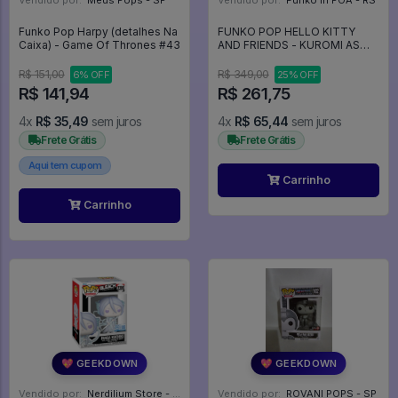
Vendido por:
Meus Pops - SP
Vendido por:
Funko in POA - RS
Funko Pop Harpy (detalhes Na
FUNKO POP HELLO KITTY
Caixa) - Game Of Thrones #43
AND FRIENDS - KUROMI AS
BAKU (FLOCKED) 111 - Hello
Kitty #111
R$ 151,00
R$ 349,00
6% OFF
25% OFF
R$ 141,94
R$ 261,75
4x
R$ 35,49
sem juros
4x
R$ 65,44
sem juros
Frete Grátis
Frete Grátis
Aqui tem cupom
Carrinho
Carrinho
💖 GEEKDOWN
💖 GEEKDOWN
Vendido por:
Nerdilium Store - SP
Vendido por:
ROVANI POPS - SP