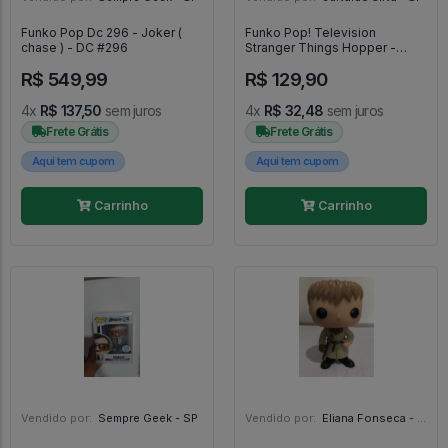
Funko Pop Dc 296 - Joker (
Funko Pop! Television
chase ) - DC #296
Stranger Things Hopper -
Television Stranger Things
R$ 549,99
R$ 129,90
#801
4x
R$ 137,50
sem juros
4x
R$ 32,48
sem juros
Frete Grátis
Frete Grátis
Aqui tem cupom
Aqui tem cupom
Carrinho
Carrinho
Vendido por:
Sempre Geek - SP
Vendido por:
Eliana Fonseca - SP