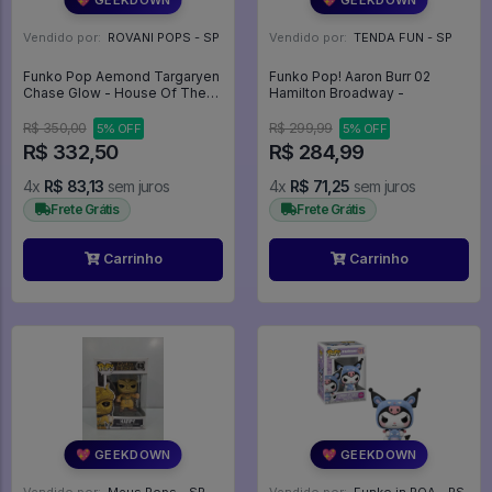
Vendido por:
ROVANI POPS - SP
Vendido por:
TENDA FUN - SP
Funko Pop Aemond Targaryen
Funko Pop! Aaron Burr 02
Chase Glow - House Of The
Hamilton Broadway -
Dragon #13
R$ 350,00
R$ 299,99
5% OFF
5% OFF
R$ 332,50
R$ 284,99
4x
R$ 83,13
sem juros
4x
R$ 71,25
sem juros
Frete Grátis
Frete Grátis
Carrinho
Carrinho
💖 GEEKDOWN
💖 GEEKDOWN