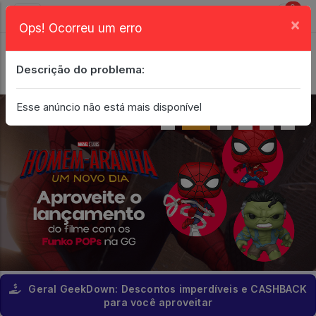
0
×
Ops! Ocorreu um erro
Login
| Entrar
Descrição do problema:
Minha Conta
Esse anúncio não está mais disponível
Geral GeekDown: Descontos imperdíveis e CASHBACK
para você aproveitar