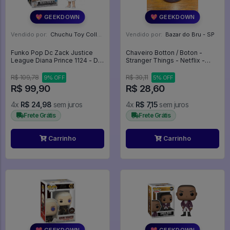
💖 GEEKDOWN
💖 GEEKDOWN
Vendido por:
Chuchu Toy Collection - SP
Vendido por:
Bazar do Bru - SP
Funko Pop Dc Zack Justice
Chaveiro Botton / Boton -
League Diana Prince 1124 - Dc
Stranger Things - Netflix -
Zack Justice League #1124
Stranger Things
R$ 109,78
R$ 30,11
9% OFF
5% OFF
R$ 99,90
R$ 28,60
4x
R$ 24,98
sem juros
4x
R$ 7,15
sem juros
Frete Grátis
Frete Grátis
Carrinho
Carrinho
💖 GEEKDOWN
💖 GEEKDOWN