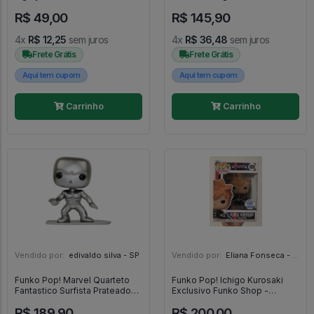
Wheels
Legend Of The Ten Rings
R$ 49,00
R$ 145,90
#848
4x
R$ 12,25
sem juros
4x
R$ 36,48
sem juros
Frete Grátis
Frete Grátis
Aqui tem cupom
Aqui tem cupom
Carrinho
Carrinho
Vendido por:
edivaldo silva - SP
Vendido por:
Eliana Fonseca - SP
Funko Pop! Marvel Quarteto
Funko Pop! Ichigo Kurosaki
Fantastico Surfista Prateado
Exclusivo Funko Shop -
Silver Surfer 19 - Marvel
Animation Bleach - #1826 -
R$ 189,90
R$ 200,00
Quarteto Fantastico #19
FUNKO POP #1826