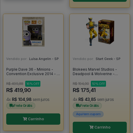
Vendido por:
Luísa Angelin - SP
Vendido por:
Start Geek - SP
Purple Dave 36 - Minions -
Blokees Marvel Studios -
Convention Exclusive 2014 - -
Deadpool & Wolverine -
Despicable Me 2 #36
Wolverine - Blokees
R$ 499,88
R$ 194,90
16% OFF
10% OFF
R$ 419,90
R$ 175,41
4x
R$ 104,98
sem juros
4x
R$ 43,85
sem juros
Frete Grátis
Frete Grátis
Aqui tem cupom
Carrinho
Carrinho