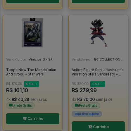
Vendido por:
Vinicius S - SP
Vendido por:
EC COLLECTION - SP
Topps Now The Mandalorian
Action Figure Senju Hashirama
And Grogu - Star Wars
Vibration Stars Banpresto -
Naruto - Naruto Shippuden
R$ 179,00
R$ 329,90
10% OFF
15% OFF
R$ 161,10
R$ 279,99
4x
R$ 40,28
sem juros
4x
R$ 70,00
sem juros
Frete Grátis
Frete Grátis
Aqui tem cupom
Carrinho
Carrinho