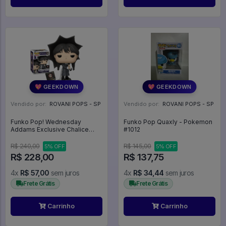
💖 GEEKDOWN
💖 GEEKDOWN
Vendido por:
ROVANI POPS - SP
Vendido por:
ROVANI POPS - SP
Funko Pop! Wednesday
Funko Pop Quaxly - Pokemon
Addams Exclusive Chalice
#1012
Collectibles - #1552 -
Wednesday #1552
R$ 240,00
R$ 145,00
5% OFF
5% OFF
R$ 228,00
R$ 137,75
4x
R$ 57,00
sem juros
4x
R$ 34,44
sem juros
Frete Grátis
Frete Grátis
Carrinho
Carrinho