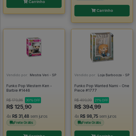
Carrinho
Carrinho
Vendido por:
Mestra Veri - SP
Vendido por:
Loja Barbooza - SP
Funko Pop Western Ken -
Funko Pop Wanted Nami - One
Barbie #1446
Piece #1777
R$ 179,86
R$ 499,99
30% OFF
21% OFF
R$ 125,90
R$ 394,99
4x
R$ 31,48
sem juros
4x
R$ 98,75
sem juros
Frete Grátis
Frete Grátis