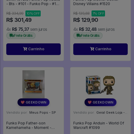
- Bts - #101 - Funko Pop - #101
Disney Villains #1520
- FUNKO POP #101
R$ 334,99
R$ 139,68
10% OFF
7% OFF
R$ 301,49
R$ 129,90
4x
R$ 75,37
sem juros
4x
R$ 32,48
sem juros
Frete Grátis
Frete Grátis
Carrinho
Carrinho
💖 GEEKDOWN
💖 GEEKDOWN
Vendido por:
Meus Pops - SP
Vendido por:
Geral Geek Loja - SP
Funko Pop Father-son
Funko Pop Anduin - World Of
Kamehameha - Moment -
Warcraft #1099
Dragon Ball Z #2223