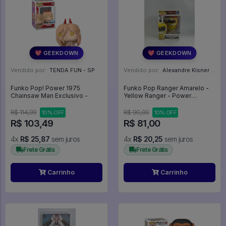
💖 GEEKDOWN
💖 GEEKDOWN
Vendido por:
TENDA FUN - SP
Vendido por:
Alexandre Kisner - PR
Funko Pop! Power 1975
Funko Pop Ranger Amarelo -
Chainsaw Man Exclusivo -
Yellow Ranger - Power
Rangers #398
R$ 114,99
R$ 90,00
10% OFF
10% OFF
R$ 103,49
R$ 81,00
4x
R$ 25,87
sem juros
4x
R$ 20,25
sem juros
Frete Grátis
Frete Grátis
Carrinho
Carrinho