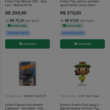
Funko Pop Marvel 726 - Stan
Funko Pop Jaime Lannister
Lee - Marvel #726
(gold Hand) Loose (sem
Caixa) - Game Of Thrones -
R$ 299,99
R$ 270,00
#35 - FUNKO POP #35
4x
R$ 75,00
sem juros
4x
R$ 67,50
sem juros
Frete Grátis
Frete Grátis
Aqui tem cupom
Aqui tem cupom
Carrinho
Carrinho
Vendido por:
BRUNO GEEK STORE - ES
Vendido por:
EXP Club Toys - SP
Action Figures Hot wheels
Boneco Funko Pop Jiang Li -
Lightyear - Armadillo - Hot
Marvel Shang-Chi And The