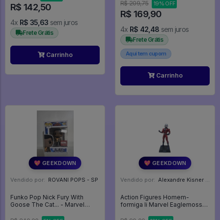
R$ 209,75
19% OFF
R$ 142,50
R$ 169,90
4x
R$ 35,63
sem juros
4x
R$ 42,48
sem juros
Frete Grátis
Frete Grátis
Aqui tem cupom
Carrinho
Carrinho
💖 GEEKDOWN
💖 GEEKDOWN
Vendido por:
ROVANI POPS - SP
Vendido por:
Alexandre Kisner - PR
Funko Pop Nick Fury With
Action Figures Homem-
Goose The Cat... - Marvel
formiga Ii Marvel Eaglemoss
#447
Ed. 122 - Marvel