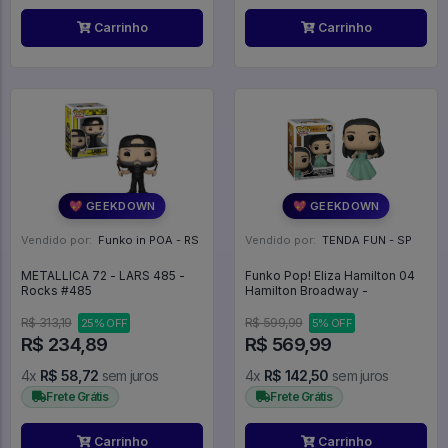
Carrinho
Carrinho
💖 GEEKDOWN
💖 GEEKDOWN
Vendido por:
Funko in POA - RS
Vendido por:
TENDA FUN - SP
METALLICA 72 - LARS 485 -
Funko Pop! Eliza Hamilton 04
Rocks #485
Hamilton Broadway -
R$ 313,19
R$ 599,99
25% OFF
5% OFF
R$ 234,89
R$ 569,99
4x
R$ 58,72
sem juros
4x
R$ 142,50
sem juros
Frete Grátis
Frete Grátis
Carrinho
Carrinho