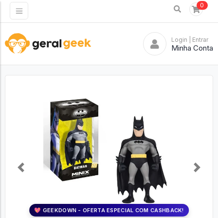
0
Login
| Entrar
Minha Conta
Previous
Next
💖 GEEKDOWN - OFERTA ESPECIAL COM CASHBACK!