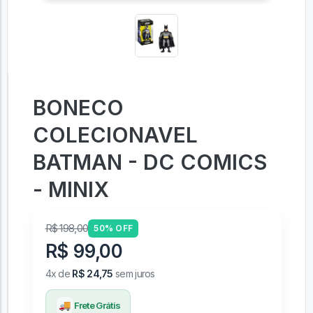
BONECO
COLECIONAVEL
BATMAN - DC COMICS
- MINIX
R$ 198,00
50% OFF
R$ 99,00
4x de
R$ 24,75
sem juros
🚚
Frete Grátis