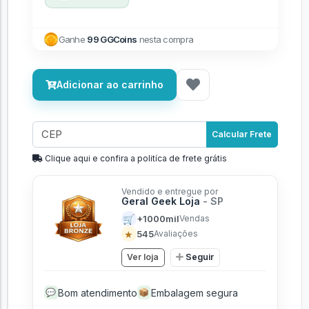
Ganhe
99 GGCoins
nesta compra
Adicionar ao carrinho
Calcular Frete
Clique aqui e confira a politíca de frete grátis
Vendido e entregue por
Geral Geek Loja
- SP
🛒
+1000mil
Vendas
★
545
Avaliações
Ver loja
Seguir
Bom atendimento
Embalagem segura
💬
📦