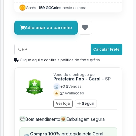
Ganhe
159 GGCoins
nesta compra
Adicionar ao carrinho
Calcular Frete
Clique aqui e confira a politíca de frete grátis
Vendido e entregue por
Prateleira Pop - Carol
- SP
🛒
+20
Vendas
★
21
Avaliações
Ver loja
Seguir
Bom atendimento
Embalagem segura
💬
📦
Compra 100%
protegida pela Geral