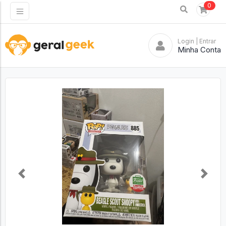
0
Login
| Entrar
Minha Conta
Previous
Next