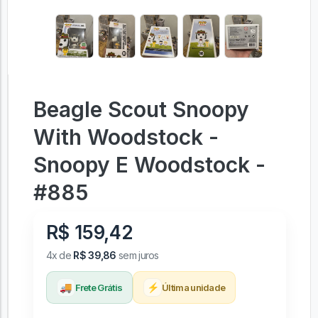
Beagle Scout Snoopy
With Woodstock -
Snoopy E Woodstock -
#885
R$ 159,42
4x de
R$ 39,86
sem juros
🚚
⚡
Frete Grátis
Última unidade