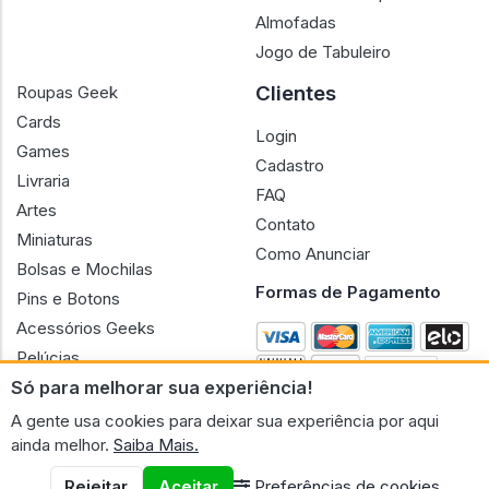
Almofadas
Jogo de Tabuleiro
Clientes
Roupas Geek
Cards
Login
Games
Cadastro
Livraria
FAQ
Artes
Contato
Miniaturas
Como Anunciar
Bolsas e Mochilas
Formas de Pagamento
Pins e Botons
Acessórios Geeks
Pelúcias
Só para melhorar sua experiência!
Bonecas
A gente usa cookies para deixar sua experiência por aqui
ainda melhor.
Saiba Mais.
Rejeitar
Aceitar
Preferências de cookies