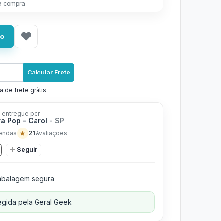
a compra
ho
Calcular Frete
a de frete grátis
 entregue por
ra Pop - Carol
- SP
★
21
endas
Avaliações
Seguir
balagem segura
gida pela Geral Geek