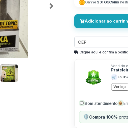
Ganhe
301 GGCoins
nest
Next
Adicionar ao carrin
Clique aqui e confira a politíc
Vendido e
Pratelei
🛒
+20
V
Ver loja
Bom atendimento
Em
💬
📦
🛡️
Compra 100%
prote