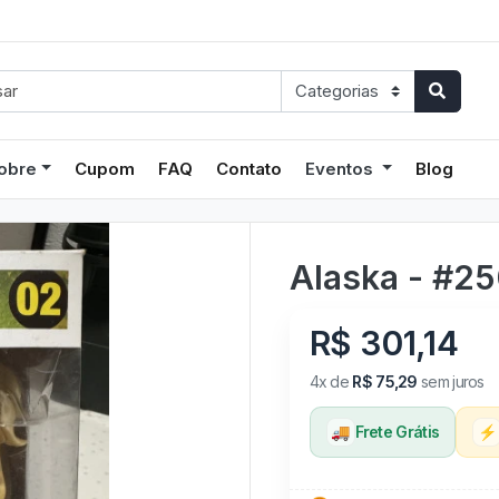
obre
Cupom
FAQ
Contato
Eventos
Blog
Alaska - #2
R$ 301,14
4x de
R$ 75,29
sem juros
🚚
Frete Grátis
⚡