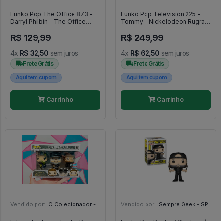
Funko Pop The Office 873 -
Funko Pop Television 225 -
Darryl Philbin - The Office
Tommy - Nickelodeon Rugrats
#873
#225
R$ 129,99
R$ 249,99
4x
R$ 32,50
sem juros
4x
R$ 62,50
sem juros
Frete Grátis
Frete Grátis
Aqui tem cupom
Aqui tem cupom
Carrinho
Carrinho
Vendido por:
O Colecionador - SP
Vendido por:
Sempre Geek - SP