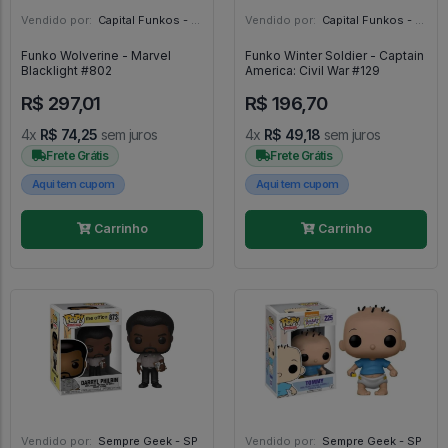
Vendido por:
Capital Funkos - DF
Vendido por:
Capital Funkos - DF
Funko Wolverine - Marvel
Funko Winter Soldier - Captain
Blacklight #802
America: Civil War #129
R$ 297,01
R$ 196,70
4x
R$ 74,25
sem juros
4x
R$ 49,18
sem juros
Frete Grátis
Frete Grátis
Aqui tem cupom
Aqui tem cupom
Carrinho
Carrinho
Vendido por:
Sempre Geek - SP
Vendido por:
Sempre Geek - SP