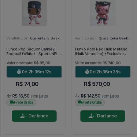
Vendido por:
Quarentena Geek Store - SP
Vendido por:
Quarentena Geek Store - SP
Funko Pop Saquon Barkley
Funko Pop! Red Hulk Metallic
Football (White) - Sports NFL
(Hulk Vermelho) *Exclusive
#118
SDCC 2013* MUITO RARO -
Marvel #31
Valor arremate: R$ 95,00
Valor arremate: R$ 740,00
0d 2h 36m 10s
0d 2h 36m 33s
R$ 74,00
R$ 570,00
4x
R$ 18,50
sem juros
4x
R$ 142,50
sem juros
Frete Grátis
Frete Grátis
Dar lance
Dar lance