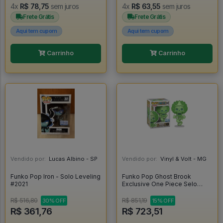
4x
R$ 78,75
sem juros
4x
R$ 63,55
sem juros
Frete Grátis
Frete Grátis
Aqui tem cupom
Aqui tem cupom
Carrinho
Carrinho
Vendido por:
Lucas Albino - SP
Vendido por:
Vinyl & Volt - MG
Funko Pop Iron - Solo Leveling
Funko Pop Ghost Brook
#2021
Exclusive One Piece Selo
Chalice Collectibles Exclusive
Glow Chase - One Piece
R$ 516,80
R$ 851,19
30% OFF
15% OFF
#2325
R$ 361,76
R$ 723,51