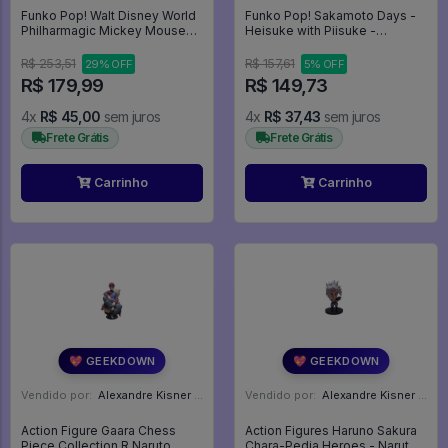
Funko Pop! Walt Disney World
Funko Pop! Sakamoto Days -
Philharmagic Mickey Mouse
Heisuke with Piisuke -
#1167 - The Walt Disney World
Sakamoto Days #2062
#1167
R$ 253,51
R$ 157,61
29% OFF
5% OFF
R$ 179,99
R$ 149,73
4x
R$ 45,00
sem juros
4x
R$ 37,43
sem juros
Frete Grátis
Frete Grátis
Carrinho
Carrinho
💖 GEEKDOWN
💖 GEEKDOWN
Vendido por:
Alexandre Kisner - PR
Vendido por:
Alexandre Kisner - PR
Action Figure Gaara Chess
Action Figures Haruno Sakura
Piece Collection R Naruto
Chara-Pedia Heroes - Naruto