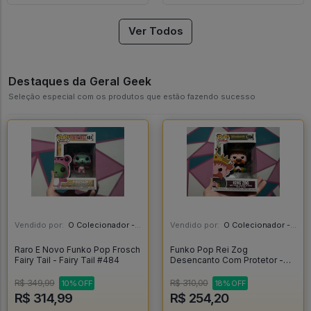
Ver Todos
Destaques da Geral Geek
Seleção especial com os produtos que estão fazendo sucesso
Vendido por:
O Colecionador - SP
Vendido por:
O Colecionador - SP
Raro E Novo Funko Pop Frosch
Funko Pop Rei Zog
Fairy Tail - Fairy Tail #484
Desencanto Com Protetor -
Disenchantment #594
R$ 349,99
R$ 310,00
10% OFF
18% OFF
R$ 314,99
R$ 254,20