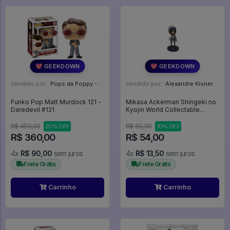
💖 GEEKDOWN
💖 GEEKDOWN
Vendido por:
Pops da Poppy - SP
Vendido por:
Alexandre Kisner - PR
Funko Pop Matt Murdock 121 -
Mikasa Ackerman Shingeki no
Daredevil #121
Kyojin World Collectable
Figure Vol. 1 - Shingeki No
Kyoujin
R$ 450,00
R$ 60,00
20% OFF
10% OFF
R$ 360,00
R$ 54,00
4x
R$ 90,00
sem juros
4x
R$ 13,50
sem juros
Frete Grátis
Frete Grátis
Carrinho
Carrinho