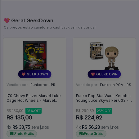
💖 Geral GeekDown
Os preços estão caindo e o cashback vem de bônus!
💖 GEEKDOWN
💖 GEEKDOWN
Vendido por:
Funkorror - PR
Vendido por:
Funko in POA - RS
'70 Chevy Blazer Marvel Luke
Funko Pop Star Wars: Kenobi -
Cage Hot Wheels - Marvel
Young Luke Skywalker 633 -
Luke Cage
Star Wars #633
R$ 180,00
R$ 299,89
25% OFF
25% OFF
R$ 135,00
R$ 224,92
4x
R$ 33,75
sem juros
4x
R$ 56,23
sem juros
Frete Grátis
Frete Grátis