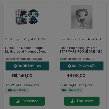
Vendido por:
Vinyl & Volt - MG
Vendido por:
Quarentena Geek Store - SP
Funko Pop Doctor Strange
Funko Pop Young Jyn Erso -
Multiverse of Madness Doutor
STAR WARS ROGUE ONE #185
Estranho Chase 1000 [Limited
Edition] - Doctor Strange
Valor arremate: R$ 200,00
Valor arremate: R$ 85,00
#1000
0d 3h 12m 12s
0d 13h 4m 45s
R$ 140,00
R$ 68,00
10x
R$ 14,00
sem juros
4x
R$ 17,00
sem juros
Frete Grátis
Frete Grátis
Dar lance
Dar lance