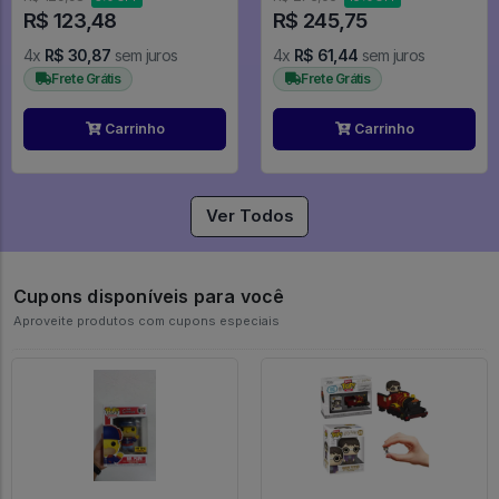
Hero Academia
R$ 123,48
R$ 245,75
4x
R$ 30,87
sem juros
4x
R$ 61,44
sem juros
Frete Grátis
Frete Grátis
Carrinho
Carrinho
Ver Todos
Cupons disponíveis para você
Aproveite produtos com cupons especiais