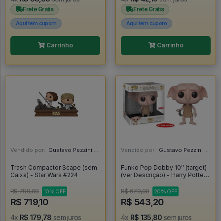
Frete Grátis
Frete Grátis
Aqui tem cupom
Aqui tem cupom
Carrinho
Carrinho
Vendido por:
Gustavo Pezzini - MG
Vendido por:
Gustavo Pezzini - MG
Trash Compactor Scape (sem
Funko Pop Dobby 10’’ (target)
Caixa) - Star Wars #224
(ver Descrição) - Harry Potter
#63
R$ 799,00
R$ 679,00
10% OFF
20% OFF
R$ 719,10
R$ 543,20
4x
R$ 179,78
sem juros
4x
R$ 135,80
sem juros