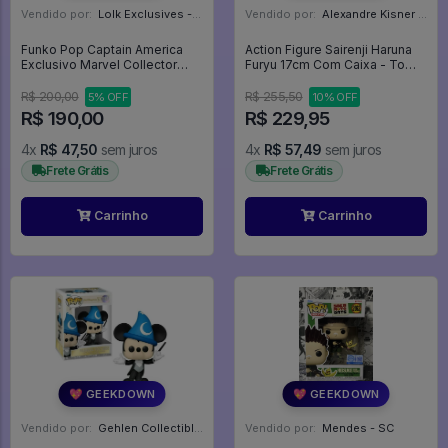
Vendido por:
Lolk Exclusives - SP
Vendido por:
Alexandre Kisner - PR
Funko Pop Captain America
Action Figure Sairenji Haruna
Exclusivo Marvel Collector
Furyu 17cm Com Caixa - To
Corps - Capitão América #693
Love-ru Darkness
R$ 200,00
R$ 255,50
5% OFF
10% OFF
R$ 190,00
R$ 229,95
4x
R$ 47,50
sem juros
4x
R$ 57,49
sem juros
Frete Grátis
Frete Grátis
Carrinho
Carrinho
💖 GEEKDOWN
💖 GEEKDOWN
Vendido por:
Gehlen Collectibles - RS
Vendido por:
Mendes - SC