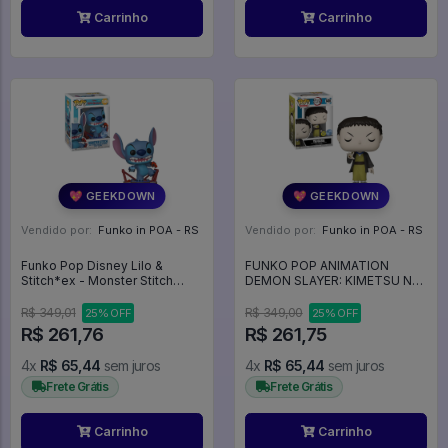
Carrinho
Carrinho
💖 GEEKDOWN
💖 GEEKDOWN
Vendido por:
Funko in POA - RS
Vendido por:
Funko in POA - RS
Funko Pop Disney Lilo &
FUNKO POP ANIMATION
Stitch*ex - Monster Stitch
DEMON SLAYER: KIMETSU NO
1049 - Disney #1049
YAIBA EXCLUSIVE - YAHABA
1410 - Animation #1410
R$ 349,01
R$ 349,00
25% OFF
25% OFF
R$ 261,76
R$ 261,75
4x
R$ 65,44
sem juros
4x
R$ 65,44
sem juros
Frete Grátis
Frete Grátis
Carrinho
Carrinho