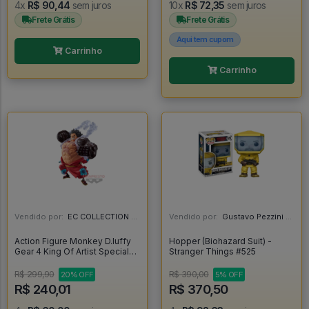
4x
R$ 90,44
sem juros
10x
R$ 72,35
sem juros
Frete Grátis
Frete Grátis
Aqui tem cupom
Carrinho
Carrinho
Vendido por:
EC COLLECTION - SP
Vendido por:
Gustavo Pezzini - MG
Action Figure Monkey D.luffy
Hopper (Biohazard Suit) -
Gear 4 King Of Artist Special
Stranger Things #525
Ver. Banpresto - One Piece -
One Piece
R$ 299,90
R$ 390,00
20% OFF
5% OFF
R$ 240,01
R$ 370,50