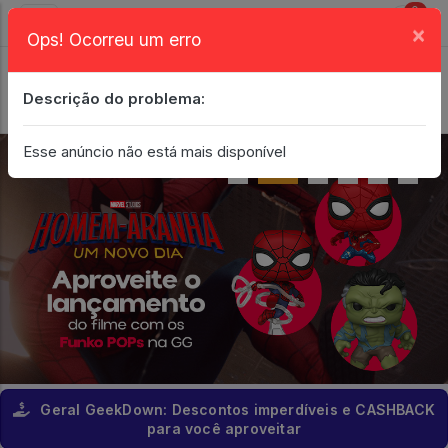
0
×
Ops! Ocorreu um erro
Login
| Entrar
Descrição do problema:
Minha Conta
Esse anúncio não está mais disponível
Geral GeekDown: Descontos imperdíveis e CASHBACK
para você aproveitar