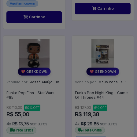
Aqui tem cupom
Carrinho
Carrinho
💖 GEEKDOWN
💖 GEEKDOWN
Vendido por:
Jessé Araújo - RS
Vendido por:
Meus Pops - SP
Funko Pop Finn - Star Wars
Funko Pop Night King - Game
#85
Of Thrones #44
R$ 110,00
R$ 127,00
50% OFF
6% OFF
R$ 55,00
R$ 119,38
4x
R$ 13,75
sem juros
4x
R$ 29,85
sem juros
Frete Grátis
Frete Grátis