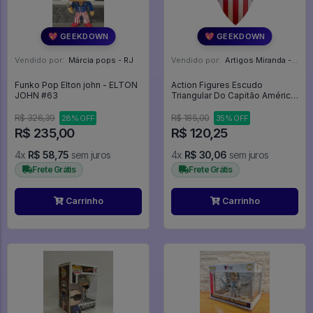
💖 GEEKDOWN
💖 GEEKDOWN
Vendido por:
Márcia pops - RJ
Vendido por:
Artigos Miranda - RJ
Funko Pop Elton john - ELTON
Action Figures Escudo
JOHN #63
Triangular Do Capitão América
- Capitão América
R$ 326,39
R$ 185,00
28% OFF
35% OFF
R$ 235,00
R$ 120,25
4x
R$ 58,75
sem juros
4x
R$ 30,06
sem juros
Frete Grátis
Frete Grátis
Carrinho
Carrinho