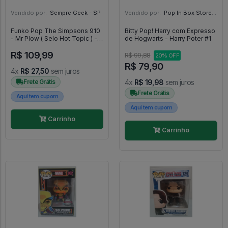
Vendido por:
Sempre Geek - SP
Vendido por:
Pop In Box Store | A Loja do Colecionador - SP
Funko Pop The Simpsons 910
Bitty Pop! Harry com Expresso
- Mr Plow ( Selo Hot Topic ) -
de Hogwarts - Harry Poter #1
The Simpsons #910
R$ 109,99
R$ 99,88
20% OFF
R$ 79,90
4x
R$ 27,50
sem juros
Frete Grátis
4x
R$ 19,98
sem juros
Frete Grátis
Aqui tem cupom
Aqui tem cupom
Carrinho
Carrinho