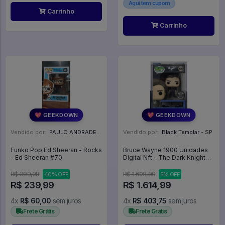
Aqui tem cupom
Carrinho
Carrinho
💖 GEEKDOWN
💖 GEEKDOWN
Vendido por:
PAULO ANDRADE - RJ
Vendido por:
Black Templar - SP
Funko Pop Ed Sheeran - Rocks
Bruce Wayne 1900 Unidades
- Ed Sheeran #70
Digital Nft - The Dark Knight
Trilogy - Batman #170
R$ 399,98
R$ 1.699,99
40% OFF
5% OFF
R$ 239,99
R$ 1.614,99
4x
R$ 60,00
sem juros
4x
R$ 403,75
sem juros
Frete Grátis
Frete Grátis