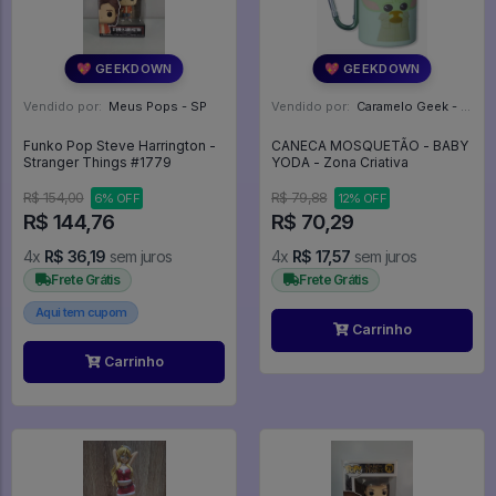
💖 GEEKDOWN
💖 GEEKDOWN
Vendido por:
Meus Pops - SP
Vendido por:
Caramelo Geek - DF
Funko Pop Steve Harrington -
CANECA MOSQUETÃO - BABY
Stranger Things #1779
YODA - Zona Criativa
R$ 154,00
R$ 79,88
6% OFF
12% OFF
R$ 144,76
R$ 70,29
4x
R$ 36,19
sem juros
4x
R$ 17,57
sem juros
Frete Grátis
Frete Grátis
Aqui tem cupom
Carrinho
Carrinho