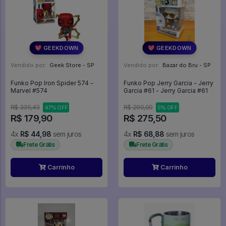
💖 GEEKDOWN
💖 GEEKDOWN
Vendido por:
Geek Store - SP
Vendido por:
Bazar do Bru - SP
Funko Pop Iron Spider 574 -
Funko Pop Jerry Garcia - Jerry
Marvel #574
Garcia #61 - Jerry Garcia #61
R$ 339,43
R$ 290,00
47% OFF
5% OFF
R$ 179,90
R$ 275,50
4x
R$ 44,98
sem juros
4x
R$ 68,88
sem juros
Frete Grátis
Frete Grátis
Carrinho
Carrinho