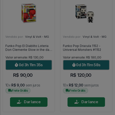
Vendido por:
Vinyl & Volt - MG
Vendido por:
Vinyl & Volt - MG
Funko Pop El Diablito Loteria
Funko Pop Dracula 1152 -
Don Clemente Glow in the dark
Universal Monsters #1152
03 [Special Edition] - Loteria
#03
Valor arremate: R$ 130,00
Valor arremate: R$ 180,00
0d 3h 11m 33s
0d 3h 11m 56s
R$ 90,00
R$ 120,00
10x
R$ 9,00
sem juros
10x
R$ 12,00
sem juros
Frete Grátis
Frete Grátis
Dar lance
Dar lance