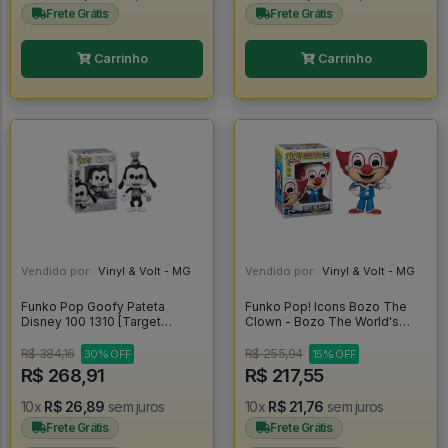
Frete Grátis
Frete Grátis
Carrinho
Carrinho
Vendido por:
Vinyl & Volt - MG
Vendido por:
Vinyl & Volt - MG
Funko Pop Goofy Pateta
Funko Pop! Icons Bozo The
Disney 100 1310 [Target
Clown - Bozo The World's
Exclusive] - Disney #1310
Most Famous Clown #64
R$ 384,16
R$ 255,94
30% OFF
15% OFF
R$ 268,91
R$ 217,55
10x
R$ 26,89
sem juros
10x
R$ 21,76
sem juros
Frete Grátis
Frete Grátis