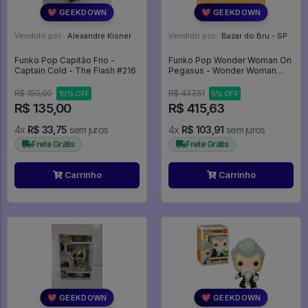
💖 GEEKDOWN
💖 GEEKDOWN
Vendido por:
Alexandre Kisner - PR
Vendido por:
Bazar do Bru - SP
Funko Pop Capitão Frio -
Funko Pop Wonder Woman On
Captain Cold - The Flash #216
Pegasus - Wonder Woman
#280 - Wonder Woman #280
R$ 150,00
R$ 437,51
10% OFF
5% OFF
R$ 135,00
R$ 415,63
4x
R$ 33,75
sem juros
4x
R$ 103,91
sem juros
Frete Grátis
Frete Grátis
Carrinho
Carrinho
💖 GEEKDOWN
💖 GEEKDOWN