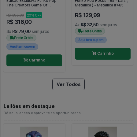
Edicao Exclusiva Funko Pop
Funko Pop Rocks 485 - Lars (
The Creators Game Of
Metallica ) - Metallica #485
Thrones - Game Of Thrones
R$ 129,99
#3
R$ 395,00
20% OFF
R$ 316,00
4x
R$ 32,50
sem juros
4x
R$ 79,00
sem juros
Frete Grátis
Frete Grátis
Aqui tem cupom
Aqui tem cupom
Carrinho
Carrinho
Ver Todos
Leilões em destaque
Dê seus lances e aproveite as oportunidades