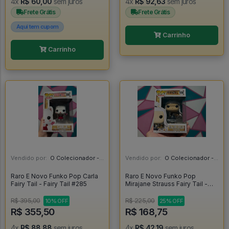
4x
R$ 60,00
sem juros
4x
R$ 92,63
sem juros
Frete Grátis
Frete Grátis
Aqui tem cupom
Carrinho
Carrinho
Vendido por:
O Colecionador - SP
Vendido por:
O Colecionador - SP
Raro E Novo Funko Pop Carla
Raro E Novo Funko Pop
Fairy Tail - Fairy Tail #285
Mirajane Strauss Fairy Tail -
Fairy Tail #1050
R$ 395,00
R$ 225,00
10% OFF
25% OFF
R$ 355,50
R$ 168,75
4x
R$ 88,88
sem juros
4x
R$ 42,19
sem juros