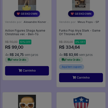
💖 GEEKDOWN
💖 GEEKDOWN
Vendido por:
Alexandre Kisner - PR
Vendido por:
Meus Pops - SP
Action Figures Shaga Ayame
Funko Pop Arya Stark - Game
Christmas ver. - Ben-To
Of Thrones #79
R$ 110,00
R$ 356,00
10% OFF
6% OFF
R$ 99,00
R$ 334,64
4x
R$ 24,75
sem juros
4x
R$ 83,66
sem juros
Frete Grátis
Frete Grátis
Aqui tem cupom
Carrinho
Carrinho