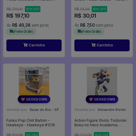
Shippuden Vol. 1 Megahouse -
Shippuden
Naruto Shippuden
R$ 219,00
R$ 33,34
10% OFF
10% OFF
R$ 197,10
R$ 30,01
4x
R$ 49,28
sem juros
4x
R$ 7,50
sem juros
Frete Grátis
Frete Grátis
Carrinho
Carrinho
💖 GEEKDOWN
💖 GEEKDOWN
Vendido por:
Bazar do Bru - SP
Vendido por:
Alexandre Kisner - PR
Funko Pop Clint Barton -
Action Figure Shoto Todoroki
Hawkeye - Hawkeye #1216
Boku no Hero Academia
Banpresto Figure Colosseum
Zoukei Academy - Boku No
R$ 129,98
R$ 273,06
5% OFF
10% OFF