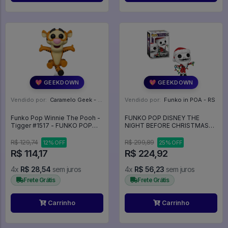
💖 GEEKDOWN
💖 GEEKDOWN
Vendido por:
Caramelo Geek - DF
Vendido por:
Funko in POA - RS
Funko Pop Winnie The Pooh -
FUNKO POP DISNEY THE
Tigger #1517 - FUNKO POP
NIGHT BEFORE CHRISTMAS
#1517
30TH ANNIVERSARY - SANTA
JACK 1383 - Disney #1383
R$ 129,74
R$ 299,89
12% OFF
25% OFF
R$ 114,17
R$ 224,92
4x
R$ 28,54
sem juros
4x
R$ 56,23
sem juros
Frete Grátis
Frete Grátis
Carrinho
Carrinho