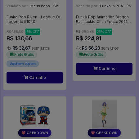
Vendido por:
Meus Pops - SP
Vendido por:
Funko in POA - RS
Funko Pop Riven - League Of
Funko Pop Animation Dragon
Legends #1040
Ball Jackie Chun *eccc 2021*
848 Anime - Promo170 -
Animation #848
R$ 139,00
R$ 299,88
6% OFF
25% OFF
R$ 130,66
R$ 224,91
4x
R$ 32,67
sem juros
4x
R$ 56,23
sem juros
Frete Grátis
Frete Grátis
Aqui tem cupom
Carrinho
Carrinho
💖 GEEKDOWN
💖 GEEKDOWN