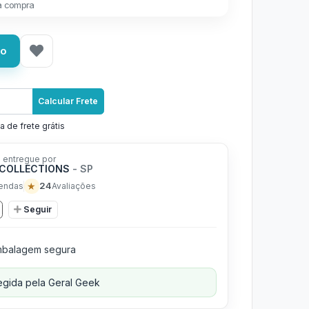
a compra
ho
Calcular Frete
a de frete grátis
 entregue por
COLLECTIONS
- SP
★
24
endas
Avaliações
Seguir
balagem segura
gida pela Geral Geek