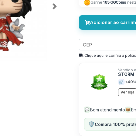
Ganhe
165 GGCoins
nest
Next
Adicionar ao carrin
Clique aqui e confira a politíc
Vendido e
STORM 
🛒
+40
V
Ver loja
Bom atendimento
Em
💬
📦
🛡️
Compra 100%
prote