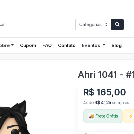
obre
Cupom
FAQ
Contato
Eventos
Blog
Ahri 1041 - #
R$ 165,00
4x de
R$ 41,25
sem juros
🚚
Frete Grátis
⚡