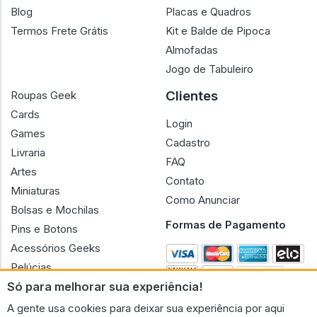
Blog
Placas e Quadros
Termos Frete Grátis
Kit e Balde de Pipoca
Almofadas
Jogo de Tabuleiro
Clientes
Roupas Geek
Cards
Login
Games
Cadastro
Livraria
FAQ
Artes
Contato
Miniaturas
Como Anunciar
Bolsas e Mochilas
Formas de Pagamento
Pins e Botons
Acessórios Geeks
Pelúcias
Só para melhorar sua experiência!
Bonecas
A gente usa cookies para deixar sua experiência por aqui