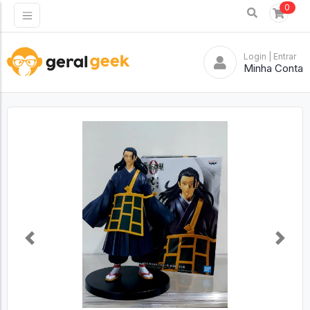
0
Login
| Entrar
Minha Conta
Previous
Next