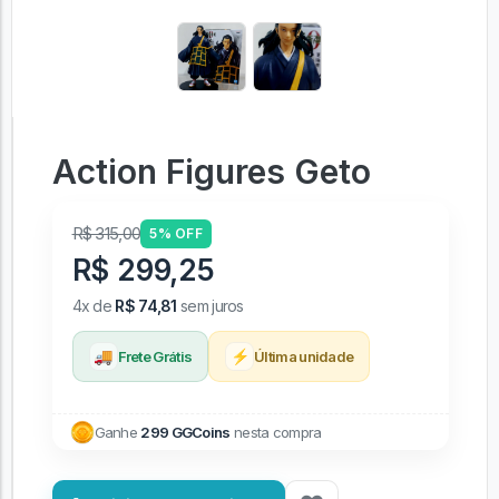
Action Figures Geto
R$ 315,00
5% OFF
R$ 299,25
4x de
R$ 74,81
sem juros
🚚
⚡
Frete Grátis
Última unidade
Ganhe
299 GGCoins
nesta compra