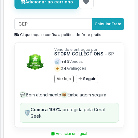
Adicionar ao carrinho
Calcular Frete
Clique aqui e confira a politíca de frete grátis
Vendido e entregue por
STORM COLLECTIONS
- SP
🛒
+40
Vendas
★
24
Avaliações
Ver loja
Seguir
Bom atendimento
Embalagem segura
💬
📦
Compra 100%
protegida pela Geral
🛡️
Geek
Anunciar um igual