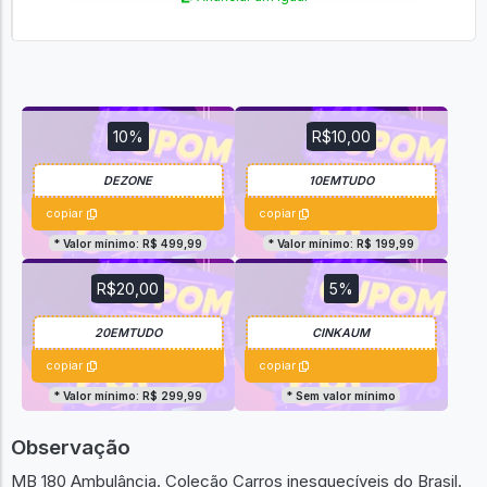
10%
R$10,00
copiar
copiar
* Valor mínimo: R$ 499,99
* Valor mínimo: R$ 199,99
R$20,00
5%
copiar
copiar
* Valor mínimo: R$ 299,99
* Sem valor mínimo
Observação
MB 180 Ambulância. Coleção Carros inesquecíveis do Brasil.