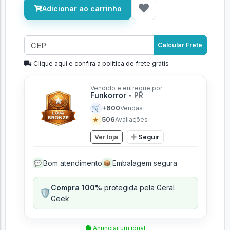
Adicionar ao carrinho
Calcular Frete
Clique aqui e confira a politíca de frete grátis
Vendido e entregue por
Funkorror
- PR
🛒
+600
Vendas
★
506
Avaliações
Ver loja
Seguir
Bom atendimento
Embalagem segura
💬
📦
Compra 100%
protegida pela Geral
🛡️
Geek
Anunciar um igual