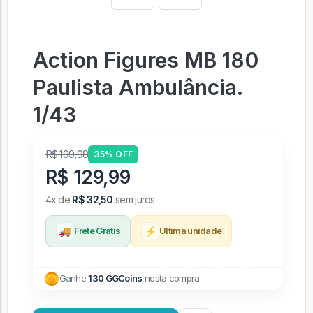
Action Figures MB 180
Paulista Ambulância.
1/43
R$ 199,98
35% OFF
R$ 129,99
4x de
R$ 32,50
sem juros
🚚
⚡
Frete Grátis
Última unidade
Ganhe
130 GGCoins
nesta compra