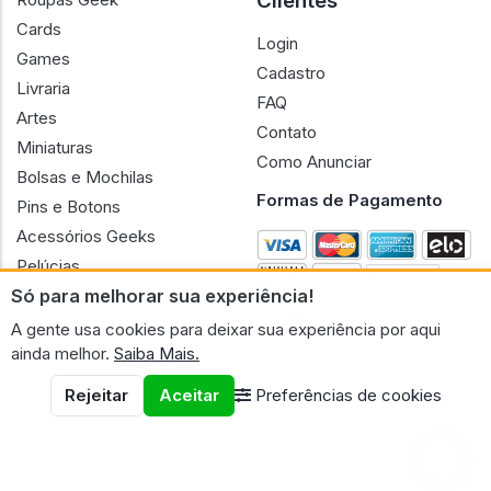
Clientes
Cards
Login
Games
Cadastro
Livraria
FAQ
Artes
Contato
Miniaturas
Como Anunciar
Bolsas e Mochilas
Formas de Pagamento
Pins e Botons
Acessórios Geeks
Pelúcias
Só para melhorar sua experiência!
Bonecas
A gente usa cookies para deixar sua experiência por aqui
ainda melhor.
Saiba Mais.
Rejeitar
Aceitar
Preferências de cookies
CNPJ n.º 30.220.458/0001-17 - GERAL GEEK PORTAL ELETRONICO
LTDA.
© 2026 Geral Geek
Termos de uso
Políticas