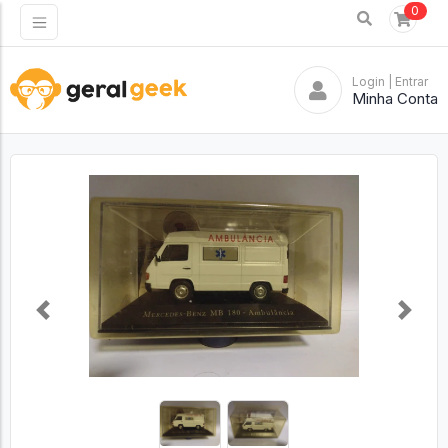
0
Login
| Entrar
Minha Conta
Previous
Next