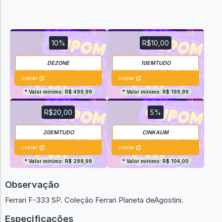
10%
R$10,00
copiar
copiar
* Valor mínimo: R$ 499,99
* Valor mínimo: R$ 199,99
R$20,00
5%
copiar
copiar
* Valor mínimo: R$ 299,99
* Valor mínimo: R$ 104,00
Observação
Ferrari F-333 SP. Coleção Ferrari Planeta deAgostini.
Especificações