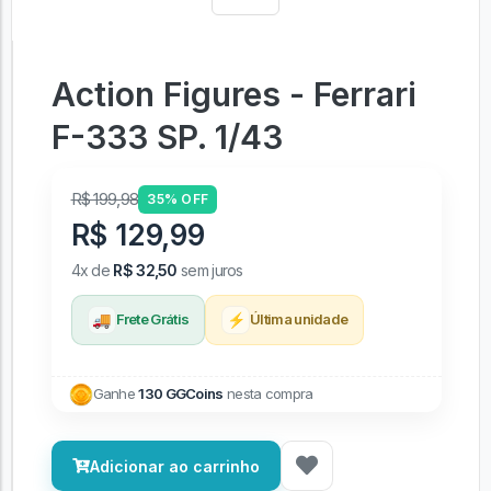
Action Figures - Ferrari
F-333 SP. 1/43
R$ 199,98
35% OFF
R$ 129,99
4x de
R$ 32,50
sem juros
🚚
⚡
Frete Grátis
Última unidade
Ganhe
130 GGCoins
nesta compra
Adicionar ao carrinho