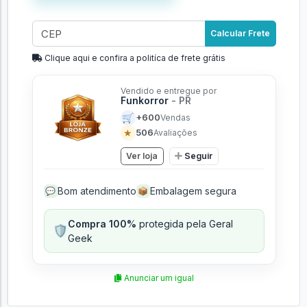
Calcular Frete
Clique aqui e confira a politíca de frete grátis
Vendido e entregue por
Funkorror
- PR
🛒
+600
Vendas
★
506
Avaliações
Ver loja
Seguir
Bom atendimento
Embalagem segura
💬
📦
Compra 100%
protegida pela Geral
🛡️
Geek
Anunciar um igual