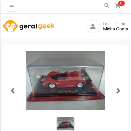
0
Login
| Entrar
Minha Conta
Previous
Next