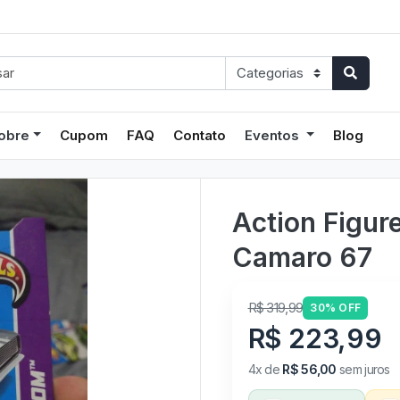
obre
Cupom
FAQ
Contato
Eventos
Blog
Action Figur
Camaro 67
R$ 319,99
30% OFF
R$ 223,99
4x de
R$ 56,00
sem juros