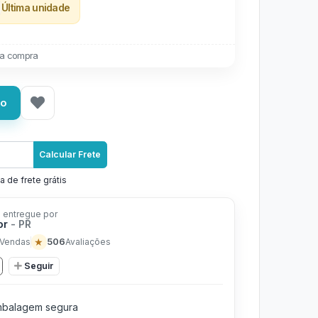
Última unidade
a compra
ho
Calcular Frete
a de frete grátis
 entregue por
or
- PR
★
506
Vendas
Avaliações
Seguir
balagem segura