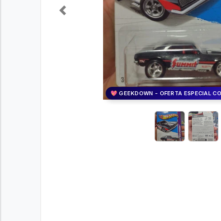
Previous
💖 GEEKDOWN - OFERTA ESPECIAL C