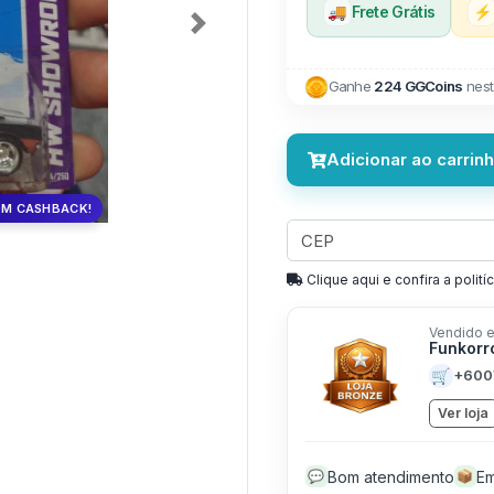
🚚
Frete Grátis
⚡
Next
Ganhe
224 GGCoins
nest
Adicionar ao carrin
OM CASHBACK!
Clique aqui e confira a politíc
Vendido e
Funkorr
🛒
+600
Ver loja
Bom atendimento
Em
💬
📦