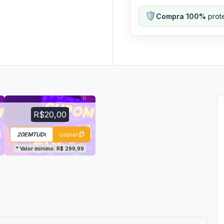
🛡️
Compra 100%
prote
R$20,00
copiar
* Valor mínimo: R$ 299,99