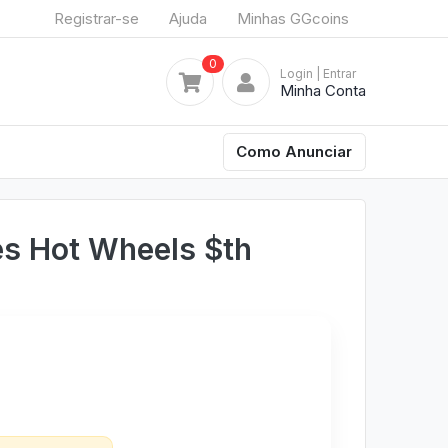
Registrar-se
Ajuda
Minhas GGcoins
0
Login
| Entrar
Minha Conta
Como Anunciar
es Hot Wheels $th