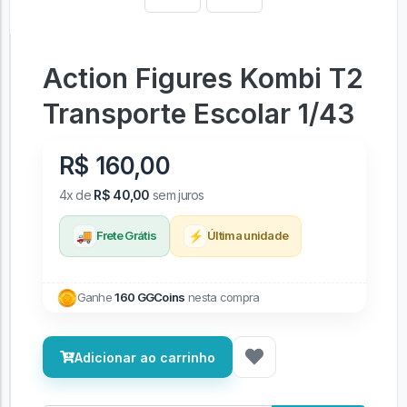
Action Figures Kombi T2
Transporte Escolar 1/43
R$ 160,00
4x de
R$ 40,00
sem juros
🚚
⚡
Frete Grátis
Última unidade
Ganhe
160 GGCoins
nesta compra
Adicionar ao carrinho