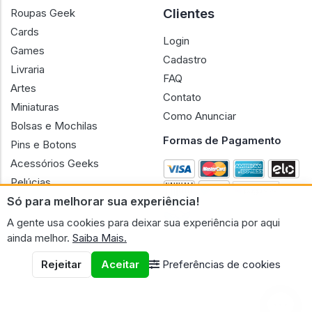
Clientes
Roupas Geek
Cards
Login
Games
Cadastro
Livraria
FAQ
Artes
Contato
Miniaturas
Como Anunciar
Bolsas e Mochilas
Formas de Pagamento
Pins e Botons
Acessórios Geeks
Pelúcias
Só para melhorar sua experiência!
Bonecas
A gente usa cookies para deixar sua experiência por aqui
ainda melhor.
Saiba Mais.
Rejeitar
Aceitar
Preferências de cookies
CNPJ n.º 30.220.458/0001-17 - GERAL GEEK PORTAL ELETRONICO
LTDA.