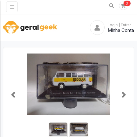
0
Login
| Entrar
Minha Conta
Previous
Next