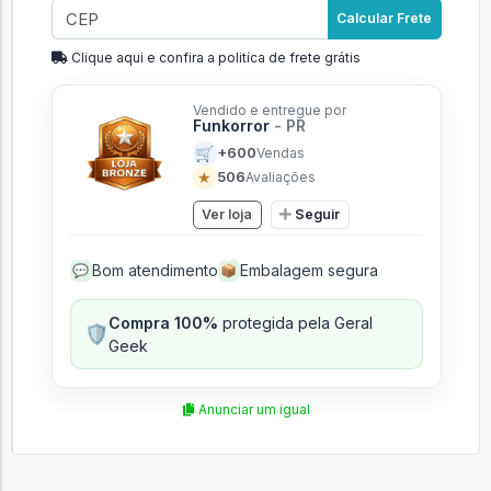
Calcular Frete
Clique aqui e confira a politíca de frete grátis
Vendido e entregue por
Funkorror
- PR
🛒
+600
Vendas
★
506
Avaliações
Ver loja
Seguir
Bom atendimento
Embalagem segura
💬
📦
Compra 100%
protegida pela Geral
🛡️
Geek
Anunciar um igual