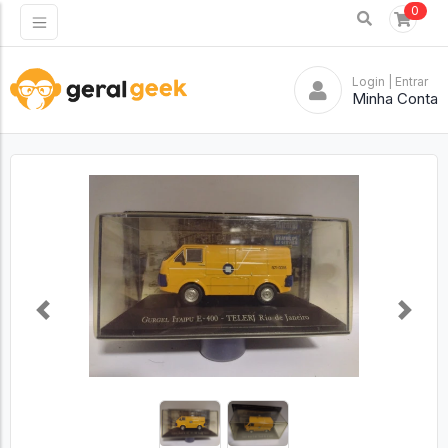
0
Login
| Entrar
Minha Conta
Previous
Next