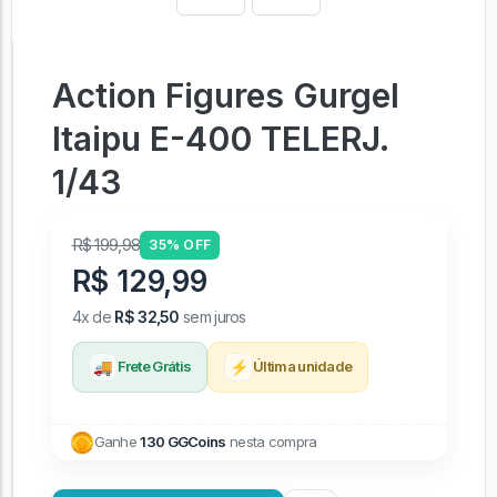
Action Figures Gurgel
Itaipu E-400 TELERJ.
1/43
R$ 199,98
35% OFF
R$ 129,99
4x de
R$ 32,50
sem juros
🚚
⚡
Frete Grátis
Última unidade
Ganhe
130 GGCoins
nesta compra