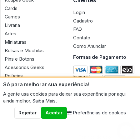
Clientes
Cards
Login
Games
Cadastro
Livraria
FAQ
Artes
Contato
Miniaturas
Como Anunciar
Bolsas e Mochilas
Formas de Pagamento
Pins e Botons
Acessórios Geeks
Pelúcias
Só para melhorar sua experiência!
Bonecas
A gente usa cookies para deixar sua experiência por aqui
ainda melhor.
Saiba Mais.
Rejeitar
Aceitar
Preferências de cookies
CNPJ n.º 30.220.458/0001-17 - GERAL GEEK PORTAL ELETRONICO
LTDA.
© 2026 Geral Geek
Termos de uso
Políticas