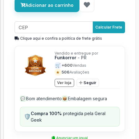
Adicionar ao carrinho
Calcular Frete
Clique aqui e confira a politíca de frete grátis
Vendido e entregue por
Funkorror
- PR
🛒
+600
Vendas
★
506
Avaliações
Ver loja
Seguir
Bom atendimento
Embalagem segura
💬
📦
Compra 100%
protegida pela Geral
🛡️
Geek
Anunciar um igual