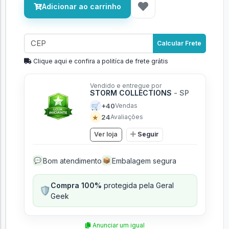
Adicionar ao carrinho
Calcular Frete
Clique aqui e confira a politíca de frete grátis
Vendido e entregue por
STORM COLLECTIONS
- SP
🛒
+40
Vendas
★
24
Avaliações
Ver loja
Seguir
Bom atendimento
Embalagem segura
💬
📦
Compra 100%
protegida pela Geral
🛡️
Geek
Anunciar um igual