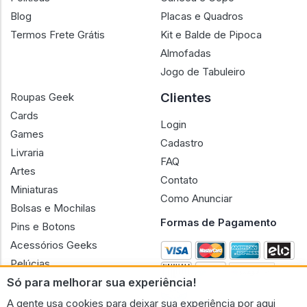
Blog
Placas e Quadros
Termos Frete Grátis
Kit e Balde de Pipoca
Almofadas
Jogo de Tabuleiro
Clientes
Roupas Geek
Cards
Login
Games
Cadastro
Livraria
FAQ
Artes
Contato
Miniaturas
Como Anunciar
Bolsas e Mochilas
Formas de Pagamento
Pins e Botons
Acessórios Geeks
Pelúcias
Só para melhorar sua experiência!
Bonecas
A gente usa cookies para deixar sua experiência por aqui