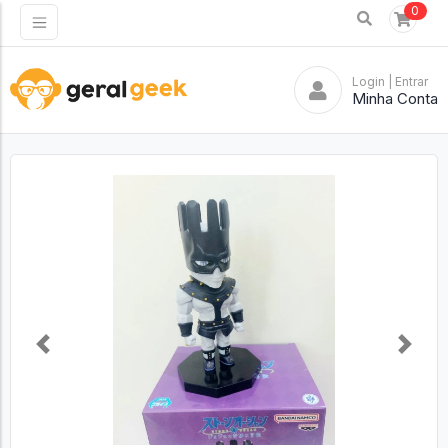
0
Login
| Entrar
Minha Conta
Previous
Next