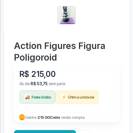
Action Figures Figura
Poligoroid
R$ 215,00
4x de
R$ 53,75
sem juros
🚚
⚡
Frete Grátis
Última unidade
Ganhe
215 GGCoins
nesta compra