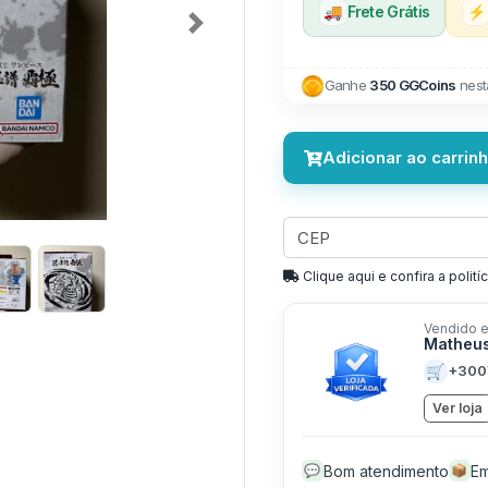
🚚
Frete Grátis
⚡
Next
Ganhe
350 GGCoins
nest
Adicionar ao carrin
Clique aqui e confira a politíc
Vendido e
Matheus
🛒
+300
Ver loja
Bom atendimento
Em
💬
📦