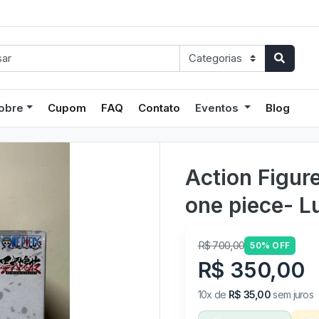
obre
Cupom
FAQ
Contato
Eventos
Blog
Action Figure
one piece- Lu
R$ 700,00
50% OFF
R$ 350,00
10x de
R$ 35,00
sem juros