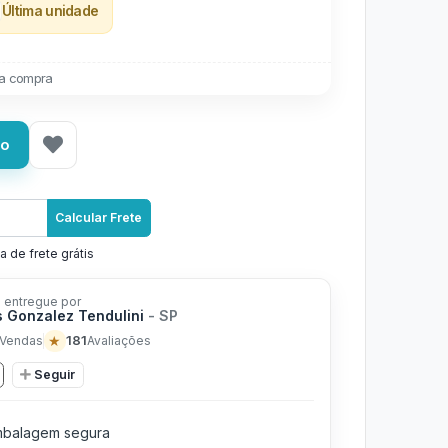
Última unidade
a compra
ho
Calcular Frete
a de frete grátis
 entregue por
 Gonzalez Tendulini
- SP
★
181
Vendas
Avaliações
Seguir
balagem segura