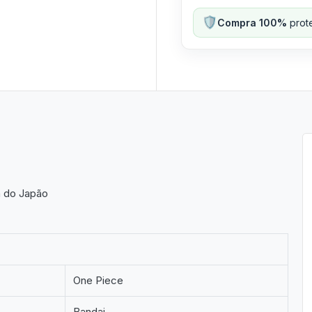
🛡️
Compra 100%
prote
a do Japão
One Piece
Bandai