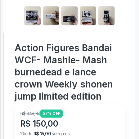
Action Figures Bandai
WCF- Mashle- Mash
burnedead e lance
crown Weekly shonen
jump limited edition
R$ 348,84
57% OFF
R$ 150,00
10x de
R$ 15,00
sem juros