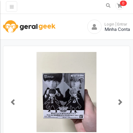
0
Login
| Entrar
Minha Conta
Previous
Next