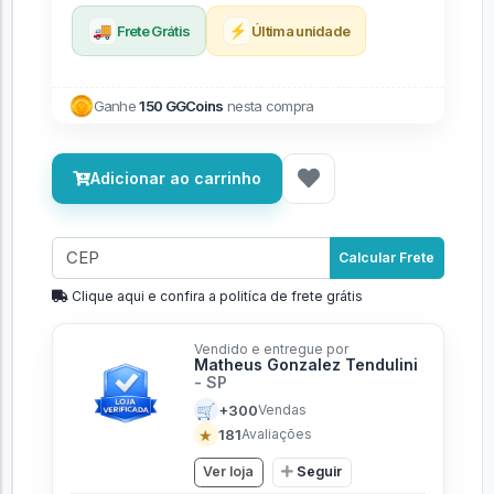
🚚
⚡
Frete Grátis
Última unidade
Ganhe
150 GGCoins
nesta compra
Adicionar ao carrinho
Calcular Frete
Clique aqui e confira a politíca de frete grátis
Vendido e entregue por
Matheus Gonzalez Tendulini
- SP
🛒
+300
Vendas
★
181
Avaliações
Ver loja
Seguir