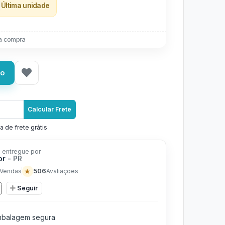
Última unidade
a compra
ho
Calcular Frete
a de frete grátis
 entregue por
or
- PR
★
506
Vendas
Avaliações
Seguir
balagem segura