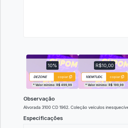
10%
R$10,00
copiar
copiar
* Valor mínimo: R$ 499,99
* Valor mínimo: R$ 199,99
Observação
Alvorada 3100 CD 1962. Coleção veículos inesquecíve
Especificações