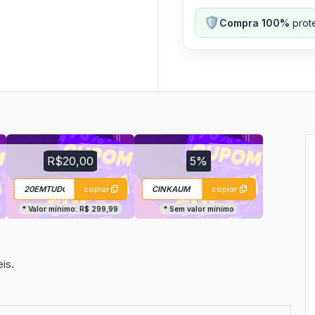
🛡️
Compra 100%
prote
R$20,00
5%
copiar
copiar
* Valor mínimo: R$ 299,99
* Sem valor mínimo
is.