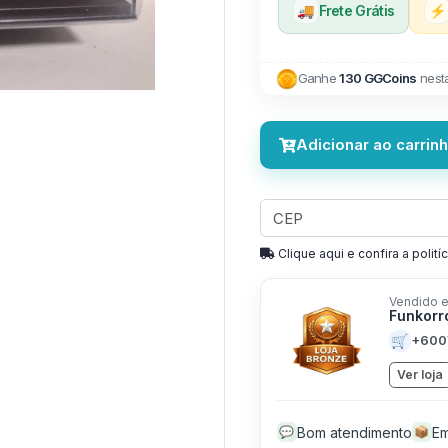
🚚
Frete Grátis
⚡
Ganhe
130 GGCoins
nest
Adicionar ao carrin
Clique aqui e confira a politíc
Vendido e
Funkorr
🛒
+600
Ver loja
Bom atendimento
Em
💬
📦