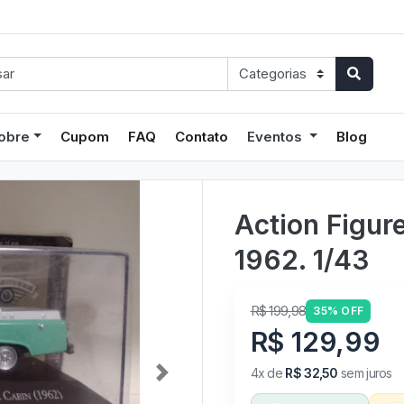
obre
Cupom
FAQ
Contato
Eventos
Blog
Action Figur
1962. 1/43
R$ 199,98
35% OFF
R$ 129,99
4x de
R$ 32,50
sem juros
Next