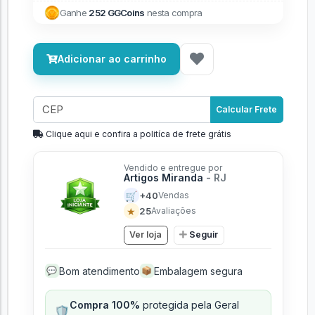
Ganhe
252 GGCoins
nesta compra
Adicionar ao carrinho
Calcular Frete
Clique aqui e confira a politíca de frete grátis
Vendido e entregue por
Artigos Miranda
- RJ
🛒
+40
Vendas
★
25
Avaliações
Ver loja
Seguir
Bom atendimento
Embalagem segura
💬
📦
Compra 100%
protegida pela Geral
🛡️