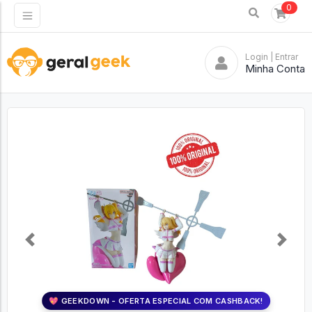
0
Login
| Entrar
Minha Conta
Previous
Next
💖 GEEKDOWN - OFERTA ESPECIAL COM CASHBACK!