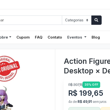
obre
Cupom
FAQ
Contato
Eventos
Blog
Action Figure
Desktop × De
R$ 307,15
35% OFF
R$ 199,65
4x de
R$ 49,91
sem juros