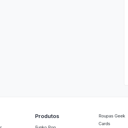
Produtos
Roupas Geek
Cards
r
Funko Pop