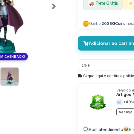
🚚
Frete Grátis
⚡
Next
Ganhe
200 GGCoins
nest
Adicionar ao carrin
OM CASHBACK!
Clique aqui e confira a politíc
Vendido e
Artigos
🛒
+40
V
Ver loja
Bom atendimento
Em
💬
📦