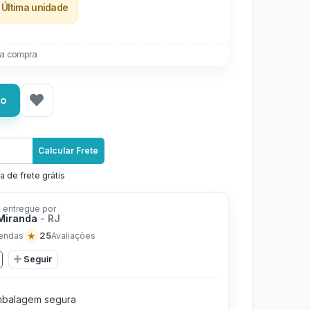
Última unidade
a compra
ho
Calcular Frete
a de frete grátis
 entregue por
 Miranda
- RJ
★
25
endas
Avaliações
Seguir
balagem segura