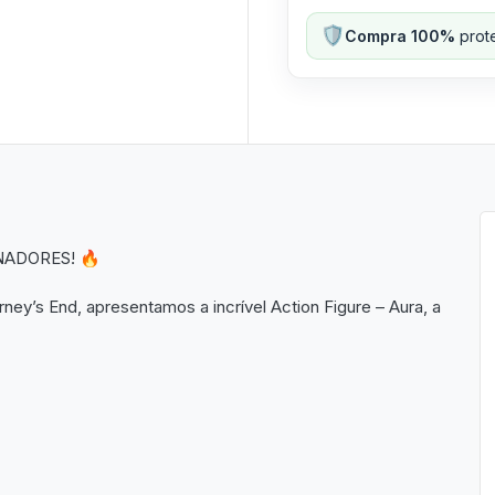
🛡️
Compra 100%
prote
NADORES! 🔥
ey’s End, apresentamos a incrível Action Figure – Aura, a