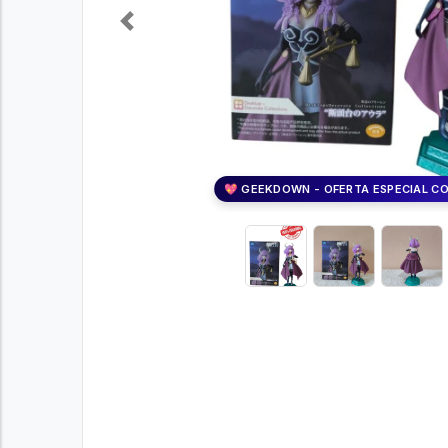
Previous
💖 GEEKDOWN - OFERTA ESPECIAL C