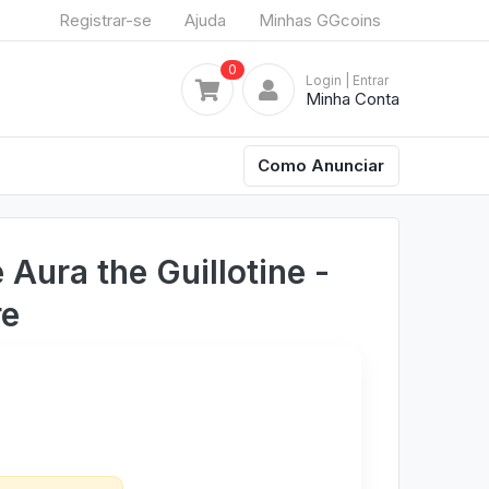
Registrar-se
Ajuda
Minhas GGcoins
0
Login
| Entrar
Minha Conta
Como Anunciar
 Aura the Guillotine -
re