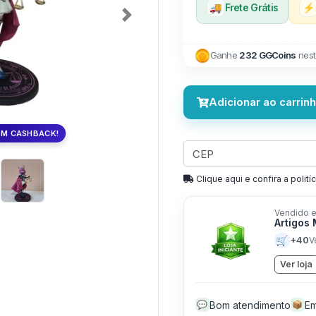
🚚
Frete Grátis
⚡
Next
Ganhe
232 GGCoins
nest
Adicionar ao carrin
OM CASHBACK!
Clique aqui e confira a politíc
Vendido e
Artigos
🛒
+40
V
Ver loja
Bom atendimento
Em
💬
📦