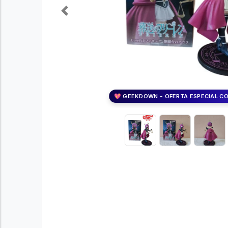
Previous
💖 GEEKDOWN - OFERTA ESPECIAL C