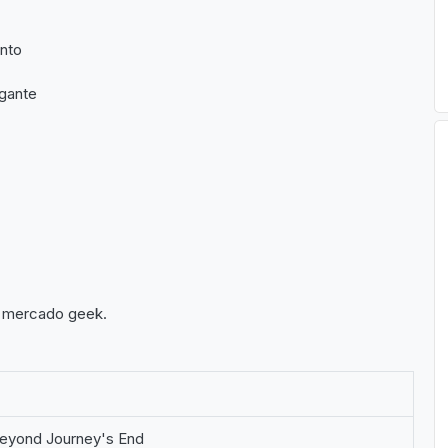
ento
gante
o mercado geek.
Beyond Journey's End