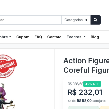
obre
Cupom
FAQ
Contato
Eventos
Blog
Action Figure
Coreful Figu
R$ 386,68
40% OFF
R$ 232,01
4x de
R$ 58,00
sem juros