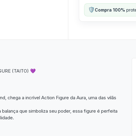
🛡️
Compra 100%
prote
GURE (TAITO) 💜
, chega a incrível Action Figure da Aura, uma das vilãs
a balança que simboliza seu poder, essa figure é perfeita
lidade.