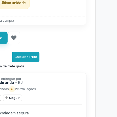
Última unidade
a compra
ho
Calcular Frete
a de frete grátis
 entregue por
 Miranda
- RJ
★
25
endas
Avaliações
Seguir
balagem segura