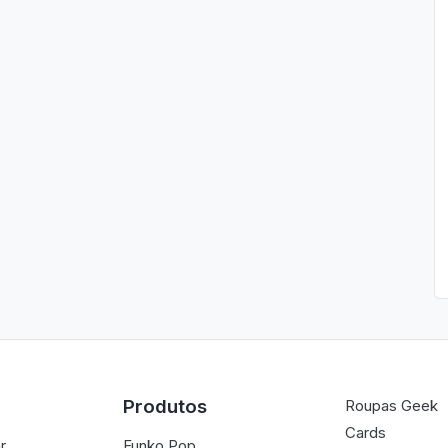
Produtos
Roupas Geek
Cards
r
Funko Pop