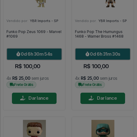
Vendido por:
YBR Imports - SP
Vendido por:
YBR Imports - SP
Funko Pop Zeus 1069 - Marvel
Funko Pop The Humungus
#1069
1468 - Warner Bross #1468
0d 6h 30m 52s
0d 6h 31m 28s
R$ 100,00
R$ 100,00
4x
R$ 25,00
sem juros
4x
R$ 25,00
sem juros
Frete Grátis
Frete Grátis
Dar lance
Dar lance