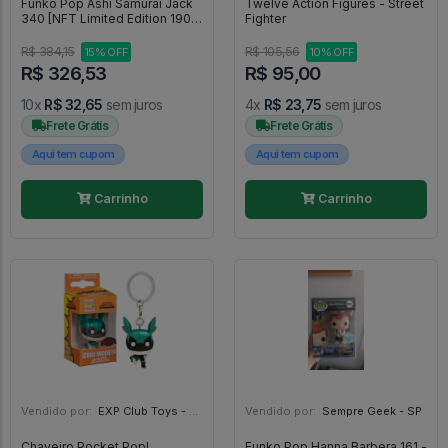
Funko Pop Ashi Samurai Jack
Twelve Action Figures - Street
340 [NFT Limited Edition 1900
Fighter
PCs] - Samurai Jack #340
R$ 384,15
R$ 105,56
15% OFF
10% OFF
R$ 326,53
R$ 95,00
10x
R$ 32,65
sem juros
4x
R$ 23,75
sem juros
Frete Grátis
Frete Grátis
Aqui tem cupom
Aqui tem cupom
Carrinho
Carrinho
Vendido por:
EXP Club Toys - SP
Vendido por:
Sempre Geek - SP
Chaveiro Pocket Pop!
Funko Pop Hanna Barbera 161 -