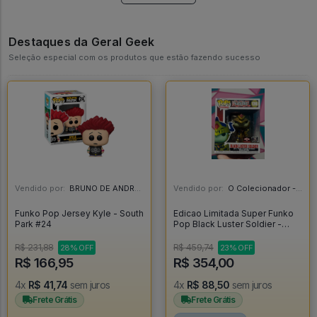
Destaques da Geral Geek
Seleção especial com os produtos que estão fazendo sucesso
Vendido por:
BRUNO DE ANDRADE CLEMENTE - SC
Vendido por:
O Colecionador - SP
Funko Pop Jersey Kyle - South
Edicao Limitada Super Funko
Park #24
Pop Black Luster Soldier -
Yugioh #1096
R$ 231,88
R$ 459,74
28% OFF
23% OFF
R$ 166,95
R$ 354,00
4x
R$ 41,74
sem juros
4x
R$ 88,50
sem juros
Frete Grátis
Frete Grátis