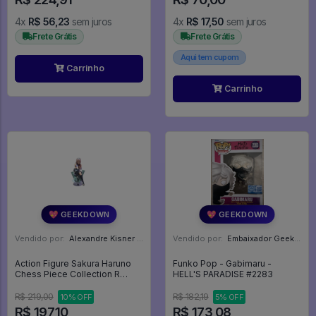
4x
R$ 56,23
sem juros
4x
R$ 17,50
sem juros
Frete Grátis
Frete Grátis
Aqui tem cupom
Carrinho
Carrinho
💖 GEEKDOWN
💖 GEEKDOWN
Vendido por:
Alexandre Kisner - PR
Vendido por:
Embaixador Geek - SP
Action Figure Sakura Haruno
Funko Pop - Gabimaru -
Chess Piece Collection R
HELL'S PARADISE #2283
Naruto Shippuden Megahouse
- Naruto Shippuden
R$ 219,00
R$ 182,19
10% OFF
5% OFF
R$ 197,10
R$ 173,08