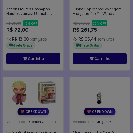
Action Figures Gashapon
Funko Pop Marvel Avengers
Naruto uzumaki Ultimate
Endgame *ex* - Wanda
Collection - Naruto Shippuden
Maximoff 855 (glows In The
Dark) - Avengers - Avengers -
R$ 80,00
R$ 349,00
10% OFF
25% OFF
Vingadores - Marvel #855
R$ 72,00
R$ 261,75
4x
R$ 18,00
sem juros
4x
R$ 65,44
sem juros
Frete Grátis
Frete Grátis
Carrinho
Carrinho
💖 GEEKDOWN
💖 GEEKDOWN
Vendido por:
Gehlen Collectibles - RS
Vendido por:
Artigos Miranda - RJ
Funko Pop! Animation Anime:
Mini Figure Luffy Gear 5