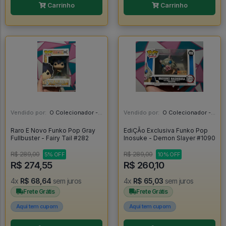
Carrinho
Carrinho
Vendido por:
O Colecionador - SP
Vendido por:
O Colecionador - SP
Raro E Novo Funko Pop Gray
EdiÇÃo Exclusiva Funko Pop
Fullbuster - Fairy Tail #282
Inosuke - Demon Slayer #1090
R$ 289,00
R$ 289,00
5% OFF
10% OFF
R$ 274,55
R$ 260,10
4x
R$ 68,64
sem juros
4x
R$ 65,03
sem juros
Frete Grátis
Frete Grátis
Aqui tem cupom
Aqui tem cupom