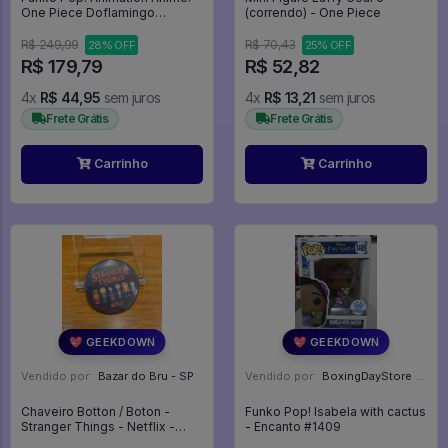
One Piece Doflamingo
(correndo) - One Piece
Flocked Funko 2026 Summer
Convention Limited Edition
R$ 249,99
R$ 70,43
28% OFF
25% OFF
#2327 - Anime: One Piece
R$ 179,79
R$ 52,82
#2327
4x
R$ 44,95
sem juros
4x
R$ 13,21
sem juros
Frete Grátis
Frete Grátis
Carrinho
Carrinho
💖 GEEKDOWN
💖 GEEKDOWN
Vendido por:
Bazar do Bru - SP
Vendido por:
BoxingDayStore - GO
Chaveiro Botton / Boton -
Funko Pop! Isabela with cactus
Stranger Things - Netflix -
- Encanto #1409
Stranger Things