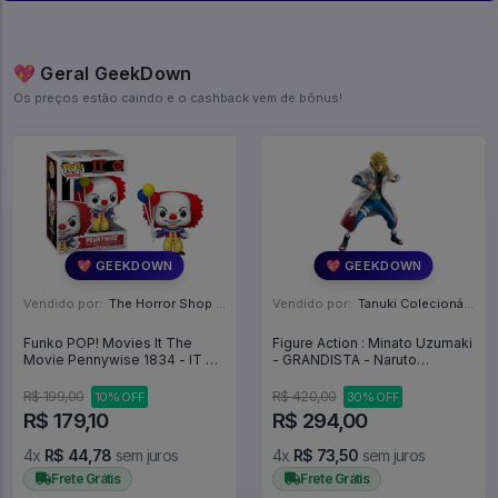
💖 Geral GeekDown
Os preços estão caindo e o cashback vem de bônus!
💖 GEEKDOWN
💖 GEEKDOWN
Vendido por:
The Horror Shop - Colecionáveis - MG
Vendido por:
Tanuki Colecionáveis - SP
Funko POP! Movies It The
Figure Action : Minato Uzumaki
Movie Pennywise 1834 - IT A
- GRANDISTA - Naruto
Coisa #1833
Shippuden
R$ 199,00
R$ 420,00
10% OFF
30% OFF
R$ 179,10
R$ 294,00
4x
R$ 44,78
sem juros
4x
R$ 73,50
sem juros
Frete Grátis
Frete Grátis