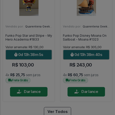
Vendido por:
Quarentena Geek Store - SP
Vendido por:
Quarentena Geek Store - SP
Funko Pop Star and Stripe - My
Funko Pop Disney Moana On
Hero Academia #1833
Sailboat - Moana #1323
Valor arremate: R$ 130,00
Valor arremate: R$ 305,00
0d 13h 38m 3s
0d 13h 38m 38s
R$ 103,00
R$ 243,00
4x
R$ 25,75
sem juros
4x
R$ 60,75
sem juros
Frete Grátis
Frete Grátis
Dar lance
Dar lance
Ver Todos