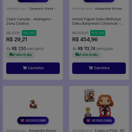
Vendido por:
Caramelo Geek - DF
Vendido por:
Alexandre Kisner - PR
Copo Canudo - Avengers -
Action Figure Izuku Midoriya
Zona Criativa
Deku Banpresto Chronicle -
My Hero Academia
R$ 33,19
R$ 505,51
12% OFF
10% OFF
R$ 29,21
R$ 454,96
4x
R$ 7,30
sem juros
4x
R$ 113,74
sem juros
Frete Grátis
Frete Grátis
Carrinho
Carrinho
💖 GEEKDOWN
💖 GEEKDOWN
Vendido por:
Alexandre Kisner - PR
Vendido por:
Funko in POA - RS