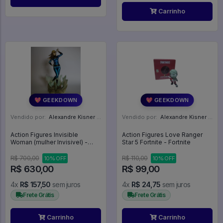
Carrinho
💖 GEEKDOWN
💖 GEEKDOWN
Vendido por:
Alexandre Kisner - PR
Vendido por:
Alexandre Kisner - PR
Action Figures Invisible
Action Figures Love Ranger
Woman (mulher Invisivel) -
Star 5 Fortnite - Fortnite
Bishoujo Statue - Marvel X
Bishoujo - 1/7 (kotobukiya) -
R$ 700,00
R$ 110,00
10% OFF
10% OFF
Marvel Bishoujo Collection
R$ 630,00
R$ 99,00
4x
R$ 157,50
sem juros
4x
R$ 24,75
sem juros
Frete Grátis
Frete Grátis
Carrinho
Carrinho