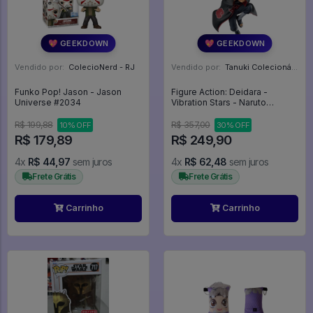
💖 GEEKDOWN
💖 GEEKDOWN
Vendido por:
ColecioNerd - RJ
Vendido por:
Tanuki Colecionáveis - SP
Funko Pop! Jason - Jason
Figure Action: Deidara -
Universe #2034
Vibration Stars - Naruto
Shippuden
R$ 199,88
R$ 357,00
10% OFF
30% OFF
R$ 179,89
R$ 249,90
4x
R$ 44,97
sem juros
4x
R$ 62,48
sem juros
Frete Grátis
Frete Grátis
Carrinho
Carrinho