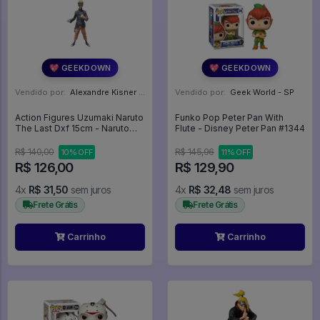
💖 GEEKDOWN
💖 GEEKDOWN
Vendido por:
Alexandre Kisner - PR
Vendido por:
Geek World - SP
Action Figures Uzumaki Naruto
Funko Pop Peter Pan With
The Last Dxf 15cm - Naruto
Flute - Disney Peter Pan #1344
Shippuden
R$ 140,00
R$ 145,96
10% OFF
11% OFF
R$ 126,00
R$ 129,90
4x
R$ 31,50
sem juros
4x
R$ 32,48
sem juros
Frete Grátis
Frete Grátis
Carrinho
Carrinho