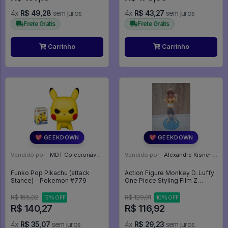
4x
R$ 49,28
sem juros
4x
R$ 43,27
sem juros
Frete Grátis
Frete Grátis
Carrinho
Carrinho
💖 GEEKDOWN
💖 GEEKDOWN
Vendido por:
MDT Colecionáveis - DF
Vendido por:
Alexandre Kisner - PR
Funko Pop Pikachu (attack
Action Figure Monkey D. Luffy
Stance) - Pokemon #779
One Piece Styling Film Z
Bandai - One Piece Filme Z
R$ 165,02
R$ 129,91
15% OFF
10% OFF
R$ 140,27
R$ 116,92
4x
R$ 35,07
sem juros
4x
R$ 29,23
sem juros