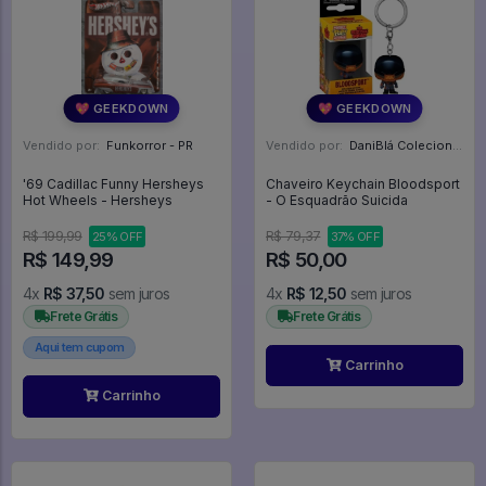
💖 GEEKDOWN
💖 GEEKDOWN
Vendido por:
Funkorror - PR
Vendido por:
DaniBlá Colecionáveis - SP
'69 Cadillac Funny Hersheys
Chaveiro Keychain Bloodsport
Hot Wheels - Hersheys
- O Esquadrão Suicida
R$ 199,99
R$ 79,37
25% OFF
37% OFF
R$ 149,99
R$ 50,00
4x
R$ 37,50
sem juros
4x
R$ 12,50
sem juros
Frete Grátis
Frete Grátis
Aqui tem cupom
Carrinho
Carrinho