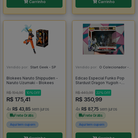
Carrinho
Carrinho
Vendido por:
Start Geek - SP
Vendido por:
O Colecionador - SP
Blokees Naruto Shippuden -
Edicao Especial Funko Pop
Naruto Uzumaki - Blokees
Stardust Dragon Yugioh -
Yugioh #1064
R$ 194,90
R$ 449,99
10% OFF
22% OFF
R$ 175,41
R$ 350,99
4x
R$ 43,85
sem juros
4x
R$ 87,75
sem juros
Frete Grátis
Frete Grátis
Aqui tem cupom
Aqui tem cupom