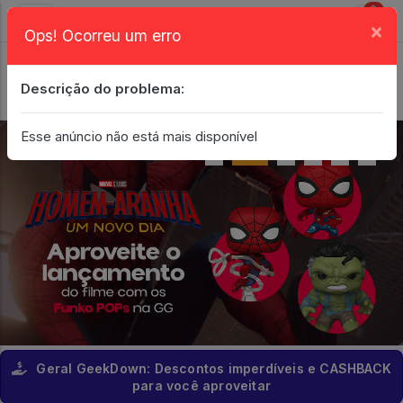
0
×
Ops! Ocorreu um erro
Login
| Entrar
Descrição do problema:
Minha Conta
Esse anúncio não está mais disponível
Geral GeekDown: Descontos imperdíveis e CASHBACK
para você aproveitar