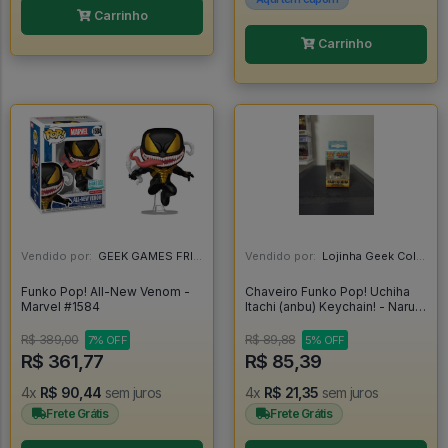
Carrinho
Carrinho
Vendido por:
GEEK GAMES FRIEND - RJ
Vendido por:
Lojinha Geek Colecionáveis - DF
Funko Pop! All-New Venom -
Chaveiro Funko Pop! Uchiha
Marvel #1584
Itachi (anbu) Keychain! - Naruto
Shippuden
R$ 389,00
R$ 89,88
7% OFF
5% OFF
R$ 361,77
R$ 85,39
4x
R$ 90,44
sem juros
4x
R$ 21,35
sem juros
Frete Grátis
Frete Grátis