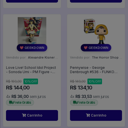
💖 GEEKDOWN
💖 GEEKDOWN
Vendido por:
Alexandre Kisner - PR
Vendido por:
The Horror Shop - Colecionáveis - MG
Love Live! School Idol Project
Pennywise - George
- Sonoda Umi - PM Figure -
Denbrough #536 - FUNKO
Sore wa Bokutachi no Kiseki
POP #536
(SEGA) - Love Live! School Idol
R$ 160,00
R$ 149,00
10% OFF
10% OFF
Project
R$ 144,00
R$ 134,10
4x
R$ 36,00
sem juros
4x
R$ 33,53
sem juros
Frete Grátis
Frete Grátis
Carrinho
Carrinho