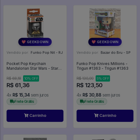
💖 GEEKDOWN
💖 GEEKDOWN
Vendido por:
Funko Pop Nit - RJ
Vendido por:
Bazar do Bru - SP
Pocket Pop Keychain
Funko Pop Knives Millions -
Mandalorian Star Wars - Star
Trigun #1363 - Trigun #1363
Wars The Mandalorian
R$ 68,18
R$ 130,00
10% OFF
5% OFF
R$ 61,36
R$ 123,50
4x
R$ 15,34
sem juros
4x
R$ 30,88
sem juros
Frete Grátis
Frete Grátis
Carrinho
Carrinho