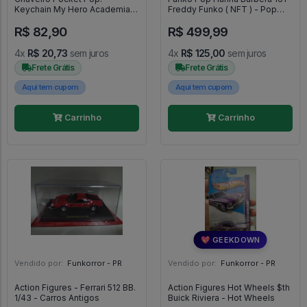
Keychain My Hero Academia
Freddy Funko ( NFT ) - Pop
Izuku Midoriya - Pop Pocket
Digital #161
R$ 82,90
R$ 499,99
4x
R$ 20,73
sem juros
4x
R$ 125,00
sem juros
Frete Grátis
Frete Grátis
Aqui tem cupom
Aqui tem cupom
Carrinho
Carrinho
💖 GEEKDOWN
Vendido por:
Funkorror - PR
Vendido por:
Funkorror - PR
Action Figures - Ferrari 512 BB.
Action Figures Hot Wheels $th
1/43 - Carros Antigos
Buick Riviera - Hot Wheels