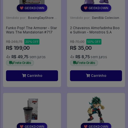
💖 GEEKDOWN
💖 GEEKDOWN
Vendido por:
BoxingDayStore - GO
Vendido por:
DaniBlá Colecionáveis - SP
Funko Pop! The Armorer - Star
2 Chaveiros Almofadinha Boo
Wars The Mandalorian #717
e Sullivan - Monstros S.A
R$ 248,75
R$ 70,00
20% OFF
50% OFF
R$ 199,00
R$ 35,00
4x
R$ 49,75
sem juros
4x
R$ 8,75
sem juros
Frete Grátis
Frete Grátis
Carrinho
Carrinho
💖 GEEKDOWN
💖 GEEKDOWN