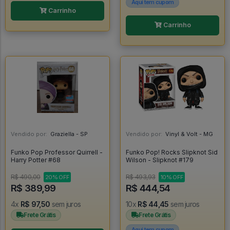
Aqui tem cupom
Carrinho
Carrinho
Vendido por:
Graziella - SP
Vendido por:
Vinyl & Volt - MG
Funko Pop Professor Quirrell -
Funko Pop! Rocks Slipknot Sid
Harry Potter #68
Wilson - Slipknot #179
R$ 490,00
R$ 493,93
20% OFF
10% OFF
R$ 389,99
R$ 444,54
4x
R$ 97,50
sem juros
10x
R$ 44,45
sem juros
Frete Grátis
Frete Grátis
Aqui tem cupom