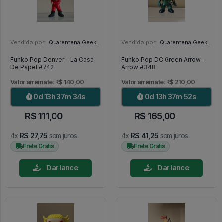
Vendido por:
Quarentena Geek Store - SP
Vendido por:
Quarentena Geek Store - SP
Funko Pop Denver - La Casa
Funko Pop DC Green Arrow -
De Papel #742
Arrow #348
Valor arremate: R$ 140,00
Valor arremate: R$ 210,00
0d 13h 37m 32s
0d 13h 37m 50s
R$ 111,00
R$ 165,00
4x
R$ 27,75
sem juros
4x
R$ 41,25
sem juros
Frete Grátis
Frete Grátis
Dar lance
Dar lance