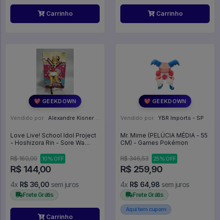
Carrinho
Carrinho
💖 GEEKDOWN
💖 GEEKDOWN
Vendido por:
Alexandre Kisner - PR
Vendido por:
YBR Imports - SP
Love Live! School Idol Project
Mr. Mime (PELÚCIA MÉDIA - 55
- Hoshizora Rin - Sore Wa
CM) - Games Pokémon
Bokutachi No Kiseki - Pm
Figure (sega) - Love Live!
R$ 160,00
R$ 346,53
10% OFF
25% OFF
School Idol Project
R$ 144,00
R$ 259,90
4x
R$ 36,00
sem juros
4x
R$ 64,98
sem juros
Frete Grátis
Frete Grátis
Aqui tem cupom
Carrinho