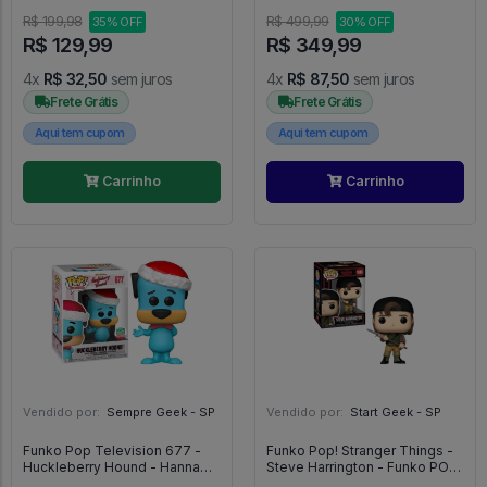
R$ 199,98
R$ 499,99
35% OFF
30% OFF
R$ 129,99
R$ 349,99
4x
R$ 32,50
sem juros
4x
R$ 87,50
sem juros
Frete Grátis
Frete Grátis
Aqui tem cupom
Aqui tem cupom
Carrinho
Carrinho
Vendido por:
Sempre Geek - SP
Vendido por:
Start Geek - SP
Funko Pop Television 677 -
Funko Pop! Stranger Things -
Huckleberry Hound - Hanna
Steve Harrington - Funko POP!
Barbera #677
#1888