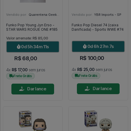
Vendido por:
Quarentena Geek Store - SP
Vendido por:
YBR Imports - SP
Funko Pop Young Jyn Erso -
Funko Pop Diesel 74 (caixa
STAR WARS ROGUE ONE #185
Danificada) - Sports WWE #74
Valor arremate: R$ 85,00
0d 6h 27m 5s
0d 5h 34m 9s
R$ 100,00
R$ 68,00
4x
R$ 25,00
sem juros
4x
R$ 17,00
sem juros
Frete Grátis
Frete Grátis
Dar lance
Dar lance