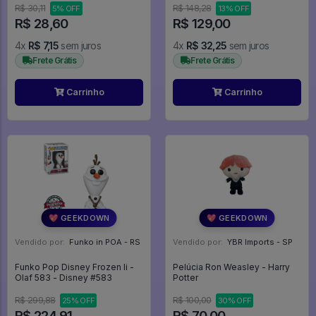
R$ 30,11
R$ 148,28
5% OFF
13% OFF
R$ 28,60
R$ 129,00
4x
R$ 7,15
sem juros
4x
R$ 32,25
sem juros
Frete Grátis
Frete Grátis
Carrinho
Carrinho
💖 GEEKDOWN
💖 GEEKDOWN
Vendido por:
Funko in POA - RS
Vendido por:
YBR Imports - SP
Funko Pop Disney Frozen Ii -
Pelúcia Ron Weasley - Harry
Olaf 583 - Disney #583
Potter
R$ 299,88
R$ 100,00
25% OFF
30% OFF
R$ 224,91
R$ 70,00