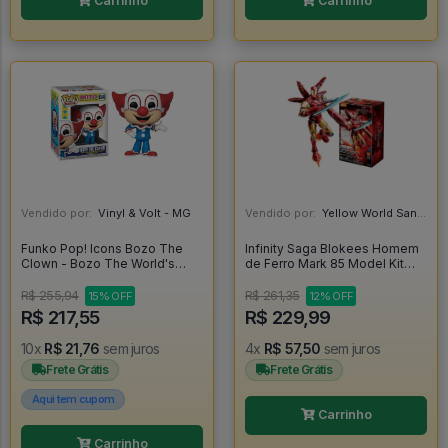
Carrinho
Carrinho
Vendido por:
Vinyl & Volt - MG
Vendido por:
Yellow World Santos - SP
Funko Pop! Icons Bozo The
Infinity Saga Blokees Homem
Clown - Bozo The World's
de Ferro Mark 85 Model Kit
Most Famous Clown #64
Articulado Iron Man -
R$ 255,94
R$ 261,35
15% OFF
12% OFF
R$ 217,55
R$ 229,99
10x
R$ 21,76
sem juros
4x
R$ 57,50
sem juros
Frete Grátis
Frete Grátis
Aqui tem cupom
Carrinho
Carrinho