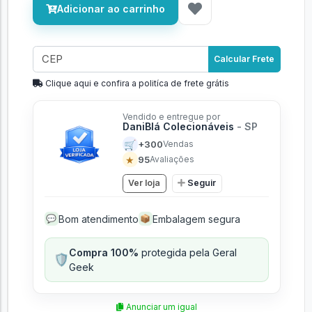
Adicionar ao carrinho
Calcular Frete
Clique aqui e confira a politíca de frete grátis
Vendido e entregue por
DaniBlá Colecionáveis
- SP
🛒
+300
Vendas
★
95
Avaliações
Ver loja
Seguir
Bom atendimento
Embalagem segura
💬
📦
Compra 100%
protegida pela Geral
🛡️
Geek
Anunciar um igual