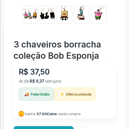
3 chaveiros borracha
coleção Bob Esponja
R$ 37,50
4x de
R$ 9,37
sem juros
🚚
⚡
Frete Grátis
Última unidade
Ganhe
37 GGCoins
nesta compra