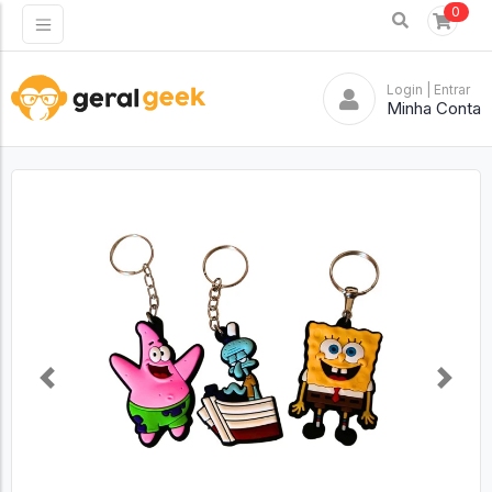
0
Login
| Entrar
Minha Conta
Previous
Next