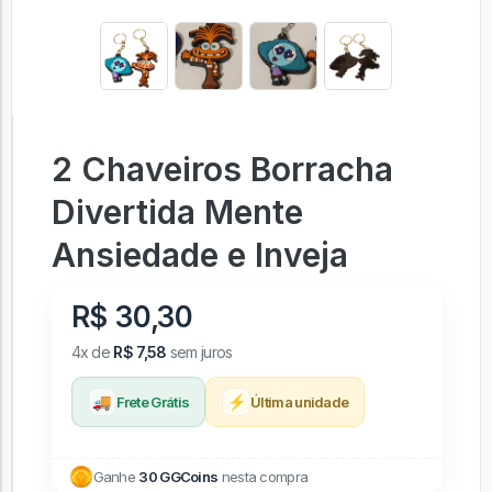
2 Chaveiros Borracha
Divertida Mente
Ansiedade e Inveja
R$ 30,30
4x de
R$ 7,58
sem juros
🚚
⚡
Frete Grátis
Última unidade
Ganhe
30 GGCoins
nesta compra