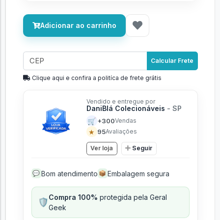
Adicionar ao carrinho
Calcular Frete
Clique aqui e confira a politíca de frete grátis
Vendido e entregue por
DaniBlá Colecionáveis
- SP
🛒
+300
Vendas
★
95
Avaliações
Ver loja
Seguir
Bom atendimento
Embalagem segura
💬
📦
Compra 100%
protegida pela Geral
🛡️
Geek