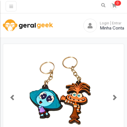
0
Login
| Entrar
Minha Conta
Previous
Next