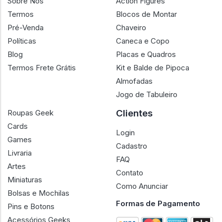
Sobre Nós
Action Figures
Termos
Blocos de Montar
Pré-Venda
Chaveiro
Políticas
Caneca e Copo
Blog
Placas e Quadros
Termos Frete Grátis
Kit e Balde de Pipoca
Almofadas
Jogo de Tabuleiro
Clientes
Roupas Geek
Cards
Login
Games
Cadastro
Livraria
FAQ
Artes
Contato
Miniaturas
Como Anunciar
Bolsas e Mochilas
Formas de Pagamento
Pins e Botons
Acessórios Geeks