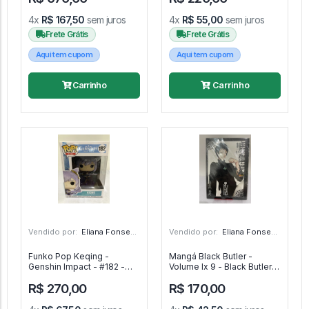
POP #1906
4x
R$ 167,50
sem juros
4x
R$ 55,00
sem juros
Frete Grátis
Frete Grátis
Aqui tem cupom
Aqui tem cupom
Carrinho
Carrinho
Vendido por:
Eliana Fonseca - SP
Vendido por:
Eliana Fonseca - SP
Funko Pop Keqing -
Mangá Black Butler -
Genshin Impact - #182 -
Volume Ix 9 - Black Butler -
FUNKO POP #182
#9 - Panini #9
R$ 270,00
R$ 170,00