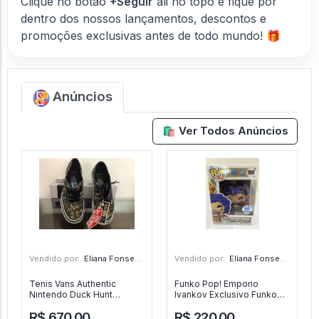
Clique no botão
+Seguir
ali no topo e fique por
dentro dos nossos lançamentos, descontos e
promoções exclusivas antes de todo mundo! 🎁
Anúncios
🛍️ Ver Todos Anúncios
Vendido por:
Eliana Fonseca - SP
Vendido por:
Eliana Fonseca - SP
Tenis Vans Authentic
Funko Pop! Emporio
Nintendo Duck Hunt
Ivankov Exclusivo Funko
Original Raro No 36 - Super
Shop - Animation One
R$ 670,00
R$ 220,00
Mario - Vans
Piece - #1906 - FUNKO