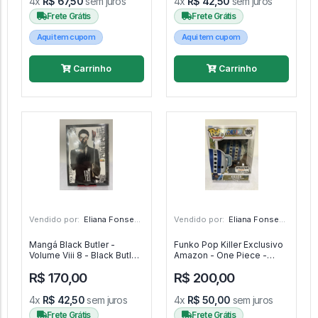
4x
R$ 67,50
sem juros
4x
R$ 42,50
sem juros
Frete Grátis
Frete Grátis
Aqui tem cupom
Aqui tem cupom
Carrinho
Carrinho
Vendido por:
Eliana Fonseca - SP
Vendido por:
Eliana Fonseca - SP
Mangá Black Butler -
Funko Pop Killer Exclusivo
Volume Viii 8 - Black Butler
Amazon - One Piece -
- #8 - Panini #8
#1895 - FUNKO POP #1895
R$ 170,00
R$ 200,00
4x
R$ 42,50
sem juros
4x
R$ 50,00
sem juros
Frete Grátis
Frete Grátis