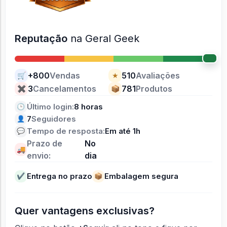
Reputação
na Geral Geek
+800
Vendas
510
Avaliações
🛒
★
3
Cancelamentos
781
Produtos
✖
📦
Último login:
8 horas
🕒
7
Seguidores
👤
Tempo de resposta:
Em até 1h
💬
Prazo de
No
🚚
envio:
dia
Entrega no prazo
Embalagem segura
✔
📦
Quer vantagens exclusivas?