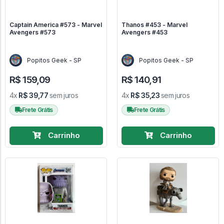
Captain America #573 - Marvel
Thanos #453 - Marvel
Avengers #573
Avengers #453
Popitos Geek - SP
Popitos Geek - SP
R$ 159,09
R$ 140,91
4x
R$ 39,77
sem juros
4x
R$ 35,23
sem juros
Frete Grátis
Frete Grátis
Carrinho
Carrinho