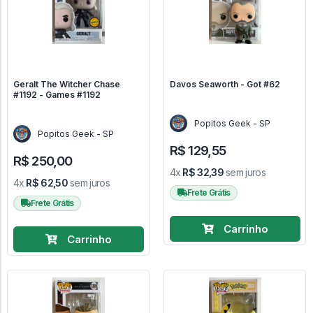
Geralt The Witcher Chase
Davos Seaworth - Got #62
#1192 - Games #1192
Popitos Geek - SP
Popitos Geek - SP
R$ 129,55
R$ 250,00
4x
R$ 32,39
sem juros
4x
R$ 62,50
sem juros
Frete Grátis
Frete Grátis
Carrinho
Carrinho