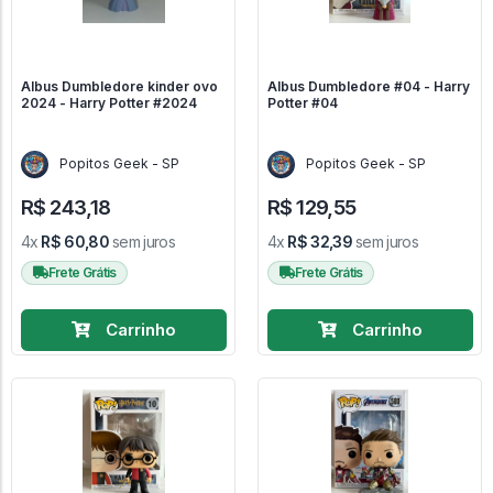
Albus Dumbledore kinder ovo
Albus Dumbledore #04 - Harry
2024 - Harry Potter #2024
Potter #04
Popitos Geek - SP
Popitos Geek - SP
R$ 243,18
R$ 129,55
4x
R$ 60,80
sem juros
4x
R$ 32,39
sem juros
Frete Grátis
Frete Grátis
Carrinho
Carrinho