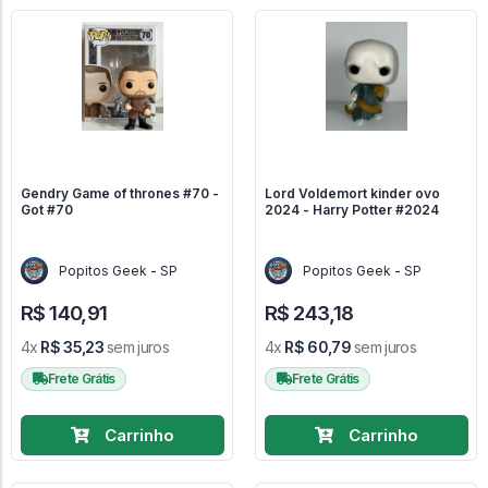
Gendry Game of thrones #70 -
Lord Voldemort kinder ovo
Got #70
2024 - Harry Potter #2024
Popitos Geek - SP
Popitos Geek - SP
R$ 140,91
R$ 243,18
4x
R$ 35,23
sem juros
4x
R$ 60,79
sem juros
Frete Grátis
Frete Grátis
Carrinho
Carrinho