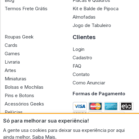
Blog
Placas e Quadros
Termos Frete Grátis
Kit e Balde de Pipoca
Almofadas
Jogo de Tabuleiro
Clientes
Roupas Geek
Cards
Login
Games
Cadastro
Livraria
FAQ
Artes
Contato
Miniaturas
Como Anunciar
Bolsas e Mochilas
Formas de Pagamento
Pins e Botons
Acessórios Geeks
Pelúcias
Só para melhorar sua experiência!
Bonecas
A gente usa cookies para deixar sua experiência por aqui
ainda melhor.
Saiba Mais.