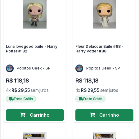
Luna lovegood baile - Harry
Fleur Delacour Baile #88 -
Potter #182
Harry Potter #88
Popitos Geek - SP
Popitos Geek - SP
R$ 118,18
R$ 118,18
4x
R$ 29,55
sem juros
4x
R$ 29,55
sem juros
Frete Grátis
Frete Grátis
Carrinho
Carrinho