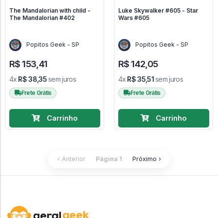
The Mandalorian with child -
Luke Skywalker #605 - Star
The Mandalorian #402
Wars #605
Popitos Geek - SP
Popitos Geek - SP
R$ 153,41
R$ 142,05
4x
R$ 38,35
sem juros
4x
R$ 35,51
sem juros
Frete Grátis
Frete Grátis
Carrinho
Carrinho
‹ Anterior
Página 1
Próximo ›