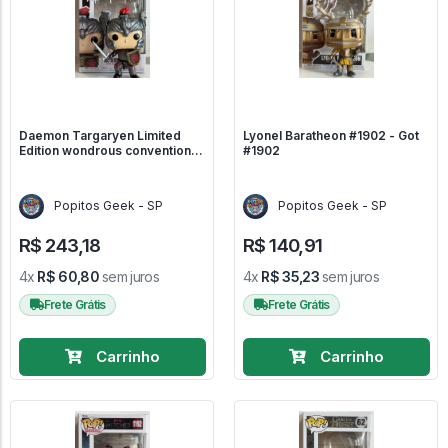
Daemon Targaryen Limited
Lyonel Baratheon #1902 - Got
Edition wondrous convention
#1902
2025 - Got #11
Popitos Geek - SP
Popitos Geek - SP
R$ 243,18
R$ 140,91
4x
R$ 60,80
sem juros
4x
R$ 35,23
sem juros
Frete Grátis
Frete Grátis
Carrinho
Carrinho