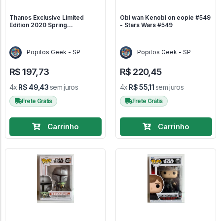
Thanos Exclusive Limited
Obi wan Kenobi on eopie #549
Edition 2020 Spring
- Stars Wars #549
Convention #592 - Marvel
Avengers #592
Popitos Geek - SP
Popitos Geek - SP
R$ 197,73
R$ 220,45
4x
R$ 49,43
sem juros
4x
R$ 55,11
sem juros
Frete Grátis
Frete Grátis
Carrinho
Carrinho