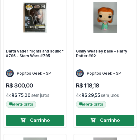
Darth Vader *lights and sound*
Ginny Weasley baile - Harry
#795 - Stars Wars #795
Potter #92
Popitos Geek - SP
Popitos Geek - SP
R$ 300,00
R$ 118,18
4x
R$ 75,00
sem juros
4x
R$ 29,55
sem juros
Frete Grátis
Frete Grátis
Carrinho
Carrinho