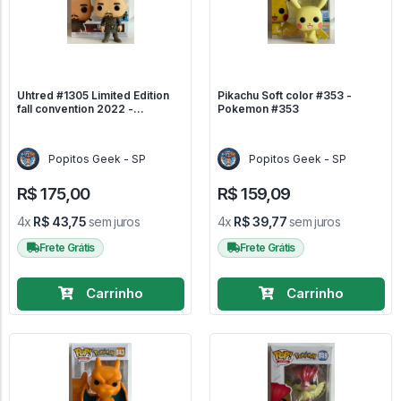
Uhtred #1305 Limited Edition
Pikachu Soft color #353 -
fall convention 2022 -
Pokemon #353
Television #1305
Popitos Geek - SP
Popitos Geek - SP
R$ 175,00
R$ 159,09
4x
R$ 43,75
sem juros
4x
R$ 39,77
sem juros
Frete Grátis
Frete Grátis
Carrinho
Carrinho