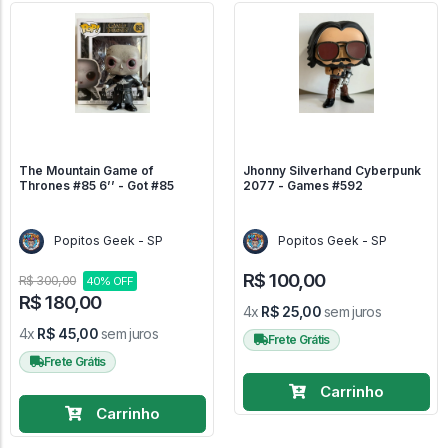
The Mountain Game of
Jhonny Silverhand Cyberpunk
Thrones #85 6’’ - Got #85
2077 - Games #592
Popitos Geek - SP
Popitos Geek - SP
R$ 100,00
R$ 300,00
40% OFF
R$ 180,00
4x
R$ 25,00
sem juros
4x
R$ 45,00
sem juros
Frete Grátis
Frete Grátis
Carrinho
Carrinho