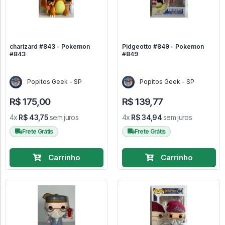
charizard #843 - Pokemon
Pidgeotto #849 - Pokemon
#843
#849
Popitos Geek - SP
Popitos Geek - SP
R$ 175,00
R$ 139,77
4x
R$ 43,75
sem juros
4x
R$ 34,94
sem juros
Frete Grátis
Frete Grátis
Carrinho
Carrinho