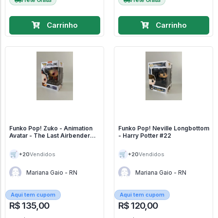
Carrinho
Carrinho
Funko Pop! Zuko - Animation
Funko Pop! Neville Longbottom
Avatar - The Last Airbender
- Harry Potter #22
#538
🛒
🛒
+20
+20
Vendidos
Vendidos
Mariana Gaio - RN
Mariana Gaio - RN
Aqui tem cupom
Aqui tem cupom
R$ 135,00
R$ 120,00