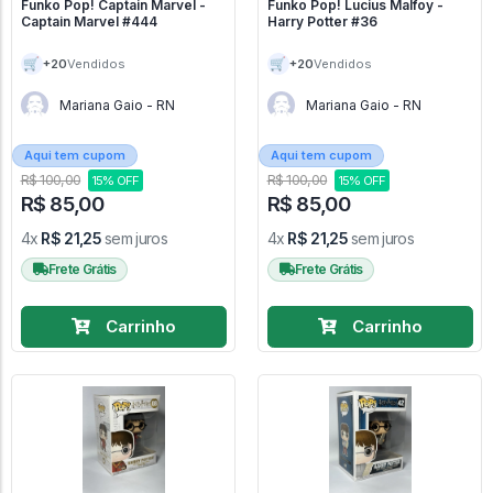
Funko Pop! Captain Marvel -
Funko Pop! Lucius Malfoy -
Captain Marvel #444
Harry Potter #36
🛒
🛒
+20
+20
Vendidos
Vendidos
Mariana Gaio - RN
Mariana Gaio - RN
Aqui tem cupom
Aqui tem cupom
R$ 100,00
R$ 100,00
15% OFF
15% OFF
R$ 85,00
R$ 85,00
4x
R$ 21,25
sem juros
4x
R$ 21,25
sem juros
Frete Grátis
Frete Grátis
Carrinho
Carrinho