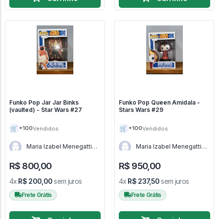
Funko Pop Jar Jar Binks
Funko Pop Queen Amidala -
(vaulted) - Star Wars #27
Stars Wars #29
🛒
🛒
+100
+100
Vendidos
Vendidos
Maria Izabel Menegatti
Maria Izabel Menegatti
de Menezes - RJ
de Menezes - RJ
R$ 800,00
R$ 950,00
4x
R$ 200,00
sem juros
4x
R$ 237,50
sem juros
Frete Grátis
Frete Grátis