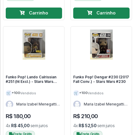
Carrinho
Carrinho
Funko Pop! Lando Calrissian
Funko Pop! Dengar #230 (2017
#251 (ht Excl.) - Stars Wars
Fall Conv.) - Stars Wars #230
#251
🛒
🛒
+100
+100
Vendidos
Vendidos
Maria Izabel Menegatti
Maria Izabel Menegatti
de Menezes - RJ
de Menezes - RJ
R$ 180,00
R$ 210,00
4x
R$ 45,00
sem juros
4x
R$ 52,50
sem juros
Frete Grátis
Frete Grátis