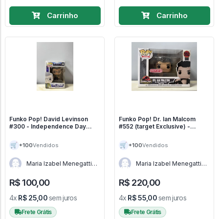
Carrinho
Carrinho
Funko Pop! David Levinson
Funko Pop! Dr. Ian Malcom
#300 - Independence Day
#552 (target Exclusive) -
#309
Jurassic Park #552
🛒
🛒
+100
+100
Vendidos
Vendidos
Maria Izabel Menegatti
Maria Izabel Menegatti
de Menezes - RJ
de Menezes - RJ
R$ 100,00
R$ 220,00
4x
R$ 25,00
sem juros
4x
R$ 55,00
sem juros
Frete Grátis
Frete Grátis