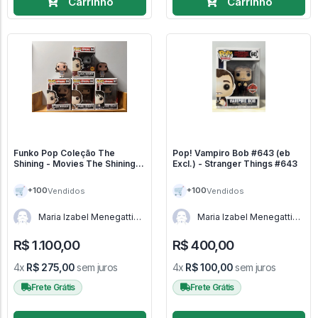
Carrinho
Carrinho
Funko Pop Coleção The
Pop! Vampiro Bob #643 (eb
Shining - Movies The Shining
Excl.) - Stranger Things #643
#456
🛒
🛒
+100
+100
Vendidos
Vendidos
Maria Izabel Menegatti
Maria Izabel Menegatti
de Menezes - RJ
de Menezes - RJ
R$ 1.100,00
R$ 400,00
4x
R$ 275,00
sem juros
4x
R$ 100,00
sem juros
Frete Grátis
Frete Grátis