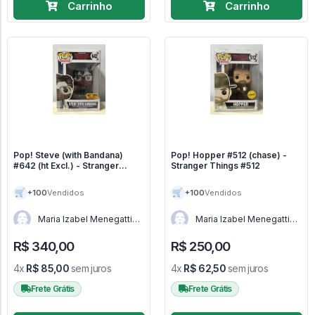
Carrinho
Carrinho
Pop! Steve (with Bandana)
Pop! Hopper #512 (chase) -
#642 (ht Excl.) - Stranger
Stranger Things #512
Things #642
🛒
🛒
+100
+100
Vendidos
Vendidos
Maria Izabel Menegatti
Maria Izabel Menegatti
de Menezes - RJ
de Menezes - RJ
R$ 340,00
R$ 250,00
4x
R$ 85,00
sem juros
4x
R$ 62,50
sem juros
Frete Grátis
Frete Grátis