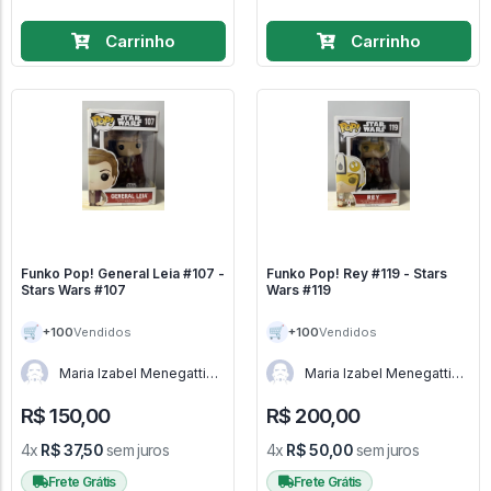
Carrinho
Carrinho
Funko Pop! General Leia #107 -
Funko Pop! Rey #119 - Stars
Stars Wars #107
Wars #119
🛒
🛒
+100
+100
Vendidos
Vendidos
Maria Izabel Menegatti
Maria Izabel Menegatti
de Menezes - RJ
de Menezes - RJ
R$ 150,00
R$ 200,00
4x
R$ 37,50
sem juros
4x
R$ 50,00
sem juros
Frete Grátis
Frete Grátis