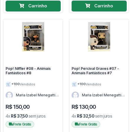
Carrinho
Carrinho
Pop! Niffler #08 - Animais
Pop! Percival Graves #07 -
Fantásticos #8
Animais Fantásticos #7
🛒
🛒
+100
+100
Vendidos
Vendidos
Maria Izabel Menegatti
Maria Izabel Menegatti
de Menezes - RJ
de Menezes - RJ
R$ 150,00
R$ 130,00
4x
R$ 37,50
sem juros
4x
R$ 32,50
sem juros
Frete Grátis
Frete Grátis