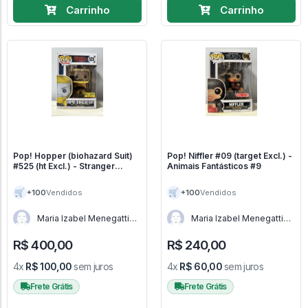
Carrinho
Carrinho
Pop! Hopper (biohazard Suit)
Pop! Niffler #09 (target Excl.) -
#525 (ht Excl.) - Stranger
Animais Fantásticos #9
Things #525
🛒
🛒
+100
+100
Vendidos
Vendidos
Maria Izabel Menegatti
Maria Izabel Menegatti
de Menezes - RJ
de Menezes - RJ
R$ 400,00
R$ 240,00
4x
R$ 100,00
sem juros
4x
R$ 60,00
sem juros
Frete Grátis
Frete Grátis