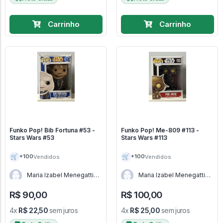
Carrinho
Carrinho
Funko Pop! Bib Fortuna #53 -
Funko Pop! Me-809 #113 -
Stars Wars #53
Stars Wars #113
🛒
🛒
+100
+100
Vendidos
Vendidos
Maria Izabel Menegatti
Maria Izabel Menegatti
de Menezes - RJ
de Menezes - RJ
R$ 90,00
R$ 100,00
4x
R$ 22,50
sem juros
4x
R$ 25,00
sem juros