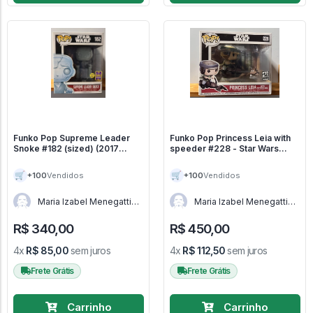
Funko Pop Supreme Leader
Funko Pop Princess Leia with
Snoke #182 (sized) (2017
speeder #228 - Star Wars
Summer Conv.) - Star Wars
#228
#182
🛒
🛒
+100
+100
Vendidos
Vendidos
Maria Izabel Menegatti
Maria Izabel Menegatti
de Menezes - RJ
de Menezes - RJ
R$ 340,00
R$ 450,00
4x
R$ 85,00
sem juros
4x
R$ 112,50
sem juros
Frete Grátis
Frete Grátis
Carrinho
Carrinho