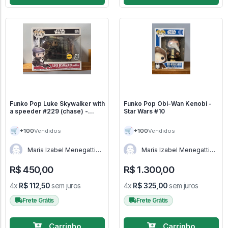
Funko Pop Luke Skywalker with
Funko Pop Obi-Wan Kenobi -
a speeder #229 (chase) -
Star Wars #10
Stars Wars #229
🛒
🛒
+100
+100
Vendidos
Vendidos
Maria Izabel Menegatti
Maria Izabel Menegatti
de Menezes - RJ
de Menezes - RJ
R$ 450,00
R$ 1.300,00
4x
R$ 112,50
sem juros
4x
R$ 325,00
sem juros
Frete Grátis
Frete Grátis
Carrinho
Carrinho