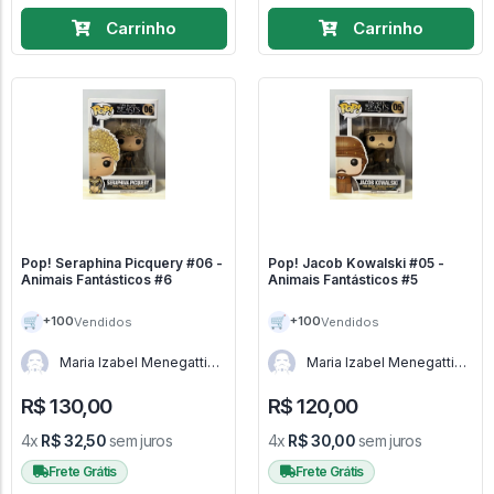
Carrinho
Carrinho
Pop! Seraphina Picquery #06 -
Pop! Jacob Kowalski #05 -
Animais Fantásticos #6
Animais Fantásticos #5
🛒
🛒
+100
+100
Vendidos
Vendidos
Maria Izabel Menegatti
Maria Izabel Menegatti
de Menezes - RJ
de Menezes - RJ
R$ 130,00
R$ 120,00
4x
R$ 32,50
sem juros
4x
R$ 30,00
sem juros
Frete Grátis
Frete Grátis