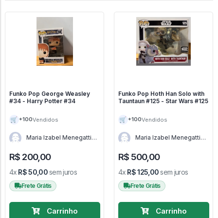
Funko Pop George Weasley
Funko Pop Hoth Han Solo with
#34 - Harry Potter #34
Tauntaun #125 - Star Wars #125
🛒
🛒
+100
+100
Vendidos
Vendidos
Maria Izabel Menegatti
Maria Izabel Menegatti
de Menezes - RJ
de Menezes - RJ
R$ 200,00
R$ 500,00
4x
R$ 50,00
sem juros
4x
R$ 125,00
sem juros
Frete Grátis
Frete Grátis
Carrinho
Carrinho