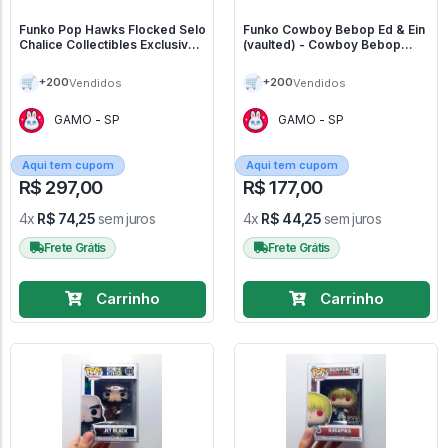
Funko Pop Hawks Flocked Selo
Funko Cowboy Bebop Ed & Ein
Chalice Collectibles Exclusive
(vaulted) - Cowboy Bebop
Boku No Hero Academia - My
#1215
Hero Academia #1147
🛒
🛒
+200
+200
Vendidos
Vendidos
GAMO - SP
GAMO - SP
Aqui tem cupom
Aqui tem cupom
R$ 297,00
R$ 177,00
4x
R$ 74,25
sem juros
4x
R$ 44,25
sem juros
Frete Grátis
Frete Grátis
Carrinho
Carrinho