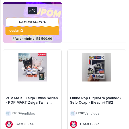
5%
copiar
* Valor mínimo: R$ 500,00
POP MART Zsiga Twins Series
Funko Pop Ulquiorra (vaulted)
- POP MART Zsiga Twins
Selo Ccxp - Bleach #1182
Series
🛒
🛒
+200
+200
Vendidos
Vendidos
GAMO - SP
GAMO - SP