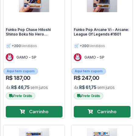
Funko Pop Chase Hitoshi
Funko Pop Arcane Vi - Arcane:
Shinso Boku No Hero
League Of Legends #1601
Academia - My Hero Academia
#1353
🛒
🛒
+200
+200
Vendidos
Vendidos
GAMO - SP
GAMO - SP
Aqui tem cupom
Aqui tem cupom
R$ 187,00
R$ 247,00
4x
R$ 46,75
sem juros
4x
R$ 61,75
sem juros
Frete Grátis
Frete Grátis
Carrinho
Carrinho