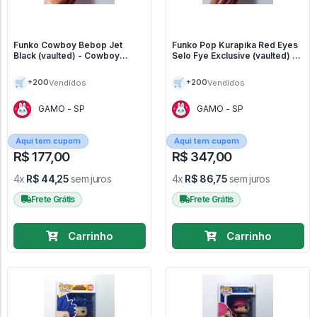
Funko Cowboy Bebop Jet
Funko Pop Kurapika Red Eyes
Black (vaulted) - Cowboy
Selo Fye Exclusive (vaulted) -
Bebop #1213
Hunter X Hunter #1135
🛒
🛒
+200
+200
Vendidos
Vendidos
GAMO - SP
GAMO - SP
Aqui tem cupom
Aqui tem cupom
R$ 177,00
R$ 347,00
4x
R$ 44,25
sem juros
4x
R$ 86,75
sem juros
Frete Grátis
Frete Grátis
Carrinho
Carrinho