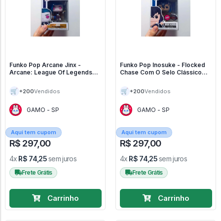
Funko Pop Arcane Jinx -
Funko Pop Inosuke - Flocked
Arcane: League Of Legends
Chase Com O Selo Clássico
#1602
Special Edition (vaulted) -
Demon Slayer: Kimetsu No
🛒
🛒
+200
+200
Vendidos
Vendidos
Yaiba #875
GAMO - SP
GAMO - SP
Aqui tem cupom
Aqui tem cupom
R$ 297,00
R$ 297,00
4x
R$ 74,25
sem juros
4x
R$ 74,25
sem juros
Frete Grátis
Frete Grátis
Carrinho
Carrinho