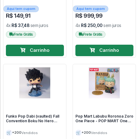
Aqui tem cupom
Aqui tem cupom
R$ 149,91
R$ 999,99
4x
R$ 37,48
sem juros
4x
R$ 250,00
sem juros
Frete Grátis
Frete Grátis
Carrinho
Carrinho
Funko Pop Dabi (vaulted) Fall
Pop Mart Labubu Roronoa Zoro
Convention Boku No Hero
One Piece - POP MART One
Academia - My Hero Academia
Piece
#637
🛒
🛒
+200
+200
Vendidos
Vendidos