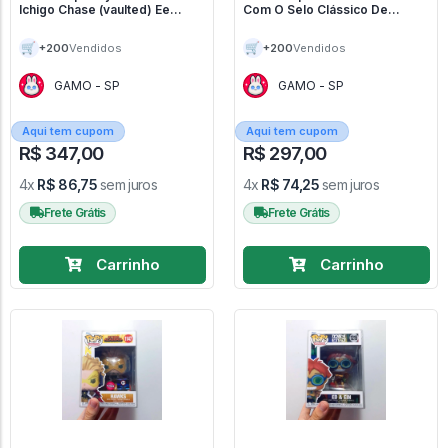
Ichigo Chase (vaulted) Ee
Com O Selo Clássico De
Exclusive (glow In The Dark) -
Special Edition (vaulted) -
Bleach #1104
Demon Slayer: Kimetsu No
🛒
🛒
+200
+200
Vendidos
Vendidos
Yaiba #875
GAMO - SP
GAMO - SP
Aqui tem cupom
Aqui tem cupom
R$ 347,00
R$ 297,00
4x
R$ 86,75
sem juros
4x
R$ 74,25
sem juros
Frete Grátis
Frete Grátis
Carrinho
Carrinho