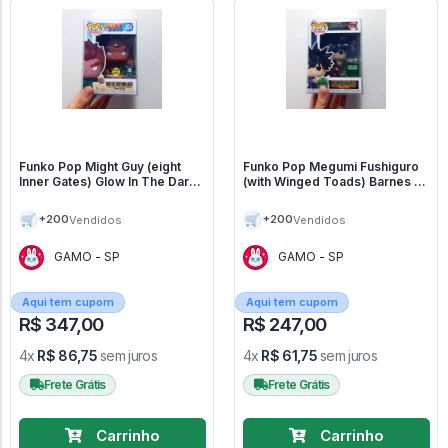
Funko Pop Might Guy (eight
Funko Pop Megumi Fushiguro
Inner Gates) Glow In The Dark
(with Winged Toads) Barnes &
Chalice Collectibles (vaulted) -
Noble (vaulted) - Jujutsu
Naruto Shippuden #824
Kaisen #1119
🛒
🛒
+200
+200
Vendidos
Vendidos
GAMO - SP
GAMO - SP
Aqui tem cupom
Aqui tem cupom
R$ 347,00
R$ 247,00
4x
R$ 86,75
sem juros
4x
R$ 61,75
sem juros
Frete Grátis
Frete Grátis
Carrinho
Carrinho