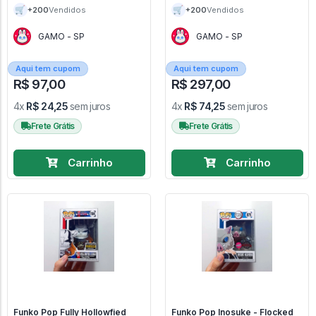
Hero Academia #001
🛒
🛒
+200
+200
Vendidos
Vendidos
GAMO - SP
GAMO - SP
Aqui tem cupom
Aqui tem cupom
R$ 97,00
R$ 297,00
4x
R$ 24,25
sem juros
4x
R$ 74,25
sem juros
Frete Grátis
Frete Grátis
Carrinho
Carrinho
Funko Pop Fully Hollowfied
Funko Pop Inosuke - Flocked