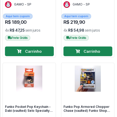
GAMO - SP
GAMO - SP
Aqui tem cupom
Aqui tem cupom
R$ 189,00
R$ 219,90
4x
R$ 47,25
sem juros
4x
R$ 54,98
sem juros
Frete Grátis
Frete Grátis
Carrinho
Carrinho
Funko Pocket Pop Keychain -
Funko Pop Armored Chopper
Dabi (vaulted) Selo Specialty
Chase (vaulted) Funko Shop
Series - Boku No Hero - My
Exclusive - One Piece #1131